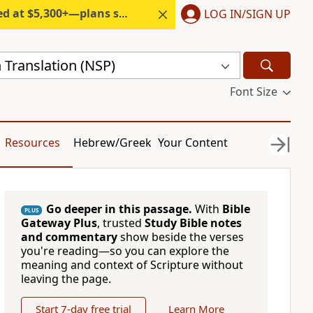
300+—plans start under $6/month.
LOG IN/SIGN UP
 Translation (NSP)
Font Size
Resources
Hebrew/Greek
Your Content
Go deeper in this passage.
With
Bible
PLUS
Gateway Plus
, trusted
Study Bible notes
and commentary
show beside the verses
you're reading—so you can explore the
meaning and context of Scripture without
leaving the page.
Start 7-day free trial
Learn More