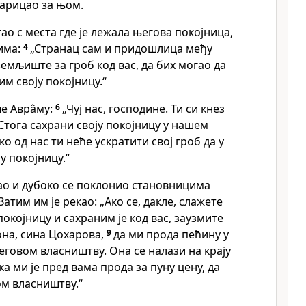
нарицао за њом.
тао с места где је лежала његова покојница,
има:
4
„Странац сам и придошлица међу
земљиште за гроб код вас, да бих могао да
м своју покојницу.“
е Авра̂му:
6
„Чуј нас, господине. Ти си кнез
Стога сахрани своју покојницу у нашем
о од нас ти неће ускратити свој гроб да у
у покојницу.“
стао и дубоко се поклонио становницима
Затим им је рекао: „Ако се, дакле, слажете
покојницу и сахраним је код вас, заузмите
она, сина Цохарова,
9
да ми прода пећину у
еговом власништву. Она се налази на крају
а ми је пред вама прода за пуну цену, да
ом власништву.“