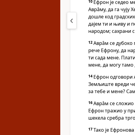
10
Ефрон је седео м
Авра̂му, да га чују
дошле код градских
дајем ти и њиву и п
народом; сахрани с
12
Авра̂м се дубоко
рече Ефрону, да нар
ти сада мене. Плат
мене, да могу тамо 
14
Ефрон одговори 
Земљиште вреди че
за тебе и мене? Сам
16
Авра̂м се сложио 
Ефрон тражио у при
шекела сребра трг
17
Тако је Ефронова