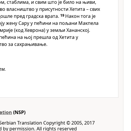
м, стаблима, и свим што је било на њиви,
во власништво у присутности Хетита – свих
ошле пред градска врата.
19
Након тога је
оју жену Сару у пећини на пољани Макпела
мрије (код Хеврона) у земљи Хананској.
 пећина на њој прешла од Хетита у
тво за сахрањивање.
ем.
ation
(NSP)
Serbian Translation Copyright © 2005, 2017
d by permission. All rights reserved