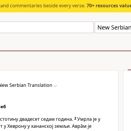
s and commentaries beside every verse.
70+ resources valued at $5,
New Serbian
New Serbian Translation
реб
 стотину двадесет седам година.
2
Умрла је у
ст у Хеврону у хананској земљи. Авра̂м је