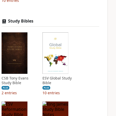
10
entries
Study Bibles
CSB Tony Evans
ESV Global Study
Study Bible
Bible
PLUS
PLUS
2
entries
10
entries