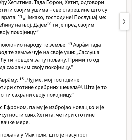
еђу Хетитима. Тада Ефрон, Хетит, одговори
 Хетити својим ушима – све старешине што су
 врата:
11
„Никако, господине! Послушај ме:
ећину на њој. Дајем
[
a
]
ти је пред својим
воју покојницу.“
 поклонио народу те земље.
13
Авра̂м тада
од те земље чује на своје уши: „Саслушај
ићу ти новцем за ту пољану. Прими то од
да сахраним своју покојницу.“
Авра̂му:
15
„Чуј ме, мој господине.
тири стотине сребрних шекела
[
b
]
. Шта је то
о ти сахрани своју покојницу.“
с Ефроном, па му је избројaо новац који је
сутности свих Хетита: четири стотине
овачке мере.
 пољана у Макпели, што је насупрот