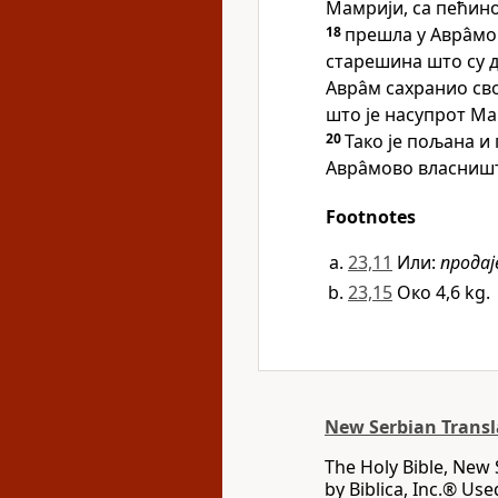
Мамрији, са пећино
18
прешла у Авра̂мо
старешина што су д
Авра̂м сахранио св
што је насупрот Ма
20
Тако је пољана и
Авра̂мово власниш
Footnotes
23,11
Или:
продај
23,15
Око 4,6 kg.
New Serbian Transl
The Holy Bible, New 
by Biblica, Inc.® Use