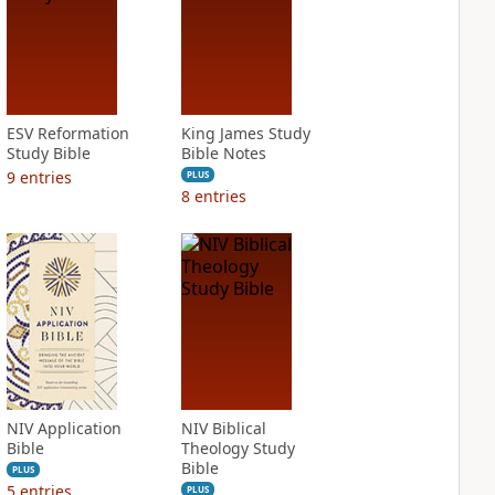
ESV Reformation
King James Study
Study Bible
Bible Notes
9
entries
PLUS
8
entries
NIV Application
NIV Biblical
Bible
Theology Study
Bible
PLUS
5
entries
PLUS