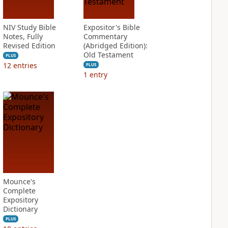
NIV Study Bible
Expositor's Bible
Notes, Fully
Commentary
Revised Edition
(Abridged Edition):
Old Testament
PLUS
12
entries
PLUS
1
entry
Mounce's
Complete
Expository
Dictionary
PLUS