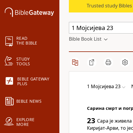
Trusted study Bible
READ
Bible Book List
THE BIBLE
STUDY
TOOLS
BIBLE GATEWAY
PLUS
1 Мојсијева 23
BIBLE NEWS
Сарина смрт и пог
23
EXPLORE
Сара је живела
MORE
Киријат-Арви, то је