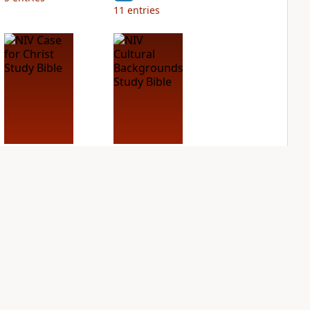
11
entries
NIV Case for Christ
NIV Cultural
Study Bible
Backgrounds Study
Bible
PLUS
5
entries
PLUS
4
entries