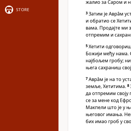
жалио за Саром и 
STORE
3
Затим је Авра̂м ус
и обратио се Хетит
вама. Продајте ми 
отпремим и сахрани
5
Хетити одговориш
Божији међу нама. 
најбољем гробу; ник
њега сахраниш свој
7
Авра̂м је на то у
земље, Хетитима.
8
да отпремим своју 
се за мене код Ефр
Макпели што је у њ
његовог имања. Нек
бих имао гроб у св