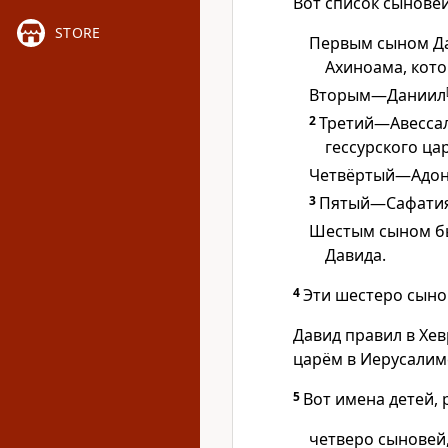
Вот список сыновей
STORE
Первым сыном Да
Ахиноама, кото
Вторым—Даниил
2
Третий—Авессал
гессурского цар
Четвёртый—Адон
3
Пятый—Сафатия,
Шестым сыном бы
Давида.
4
Эти шестеро сыно
Давид правил в Хев
царём в Иерусалиме
5
Вот имена детей, 
четверо сыновей