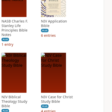
NASB Charles F.
NIV Application
Stanley Life
Bible
Principles Bible
PLUS
Notes
6
entries
PLUS
1
entry
NIV Biblical
NIV Case for Christ
Theology Study
Study Bible
Bible
PLUS
4
entries
PLUS