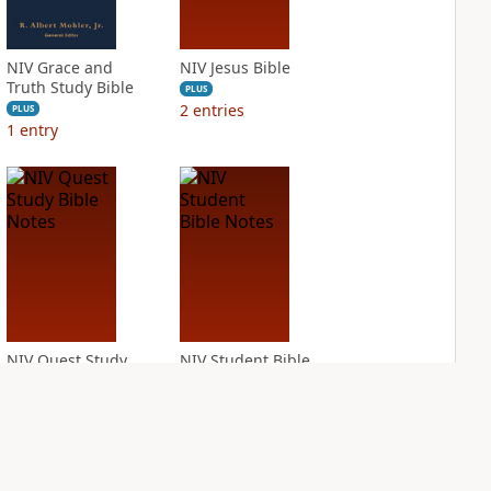
NIV Grace and
NIV Jesus Bible
Truth Study Bible
PLUS
2
entries
PLUS
1
entry
NIV Quest Study
NIV Student Bible
Bible Notes
Notes
PLUS
PLUS
5
entries
2
entries