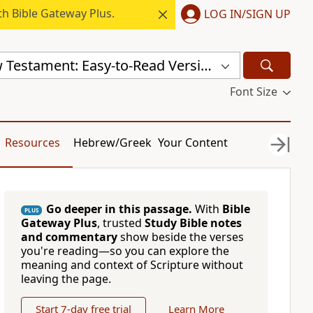
h Bible Gateway Plus.
LOG IN/SIGN UP
Russian New Testament: Easy-to-Read Version (ERV-RU)
Font Size
Resources
Hebrew/Greek
Your Content
Go deeper in this passage.
With
Bible
PLUS
Gateway Plus
, trusted
Study Bible notes
and commentary
show beside the verses
you're reading—so you can explore the
meaning and context of Scripture without
leaving the page.
Start 7-day free trial
Learn More