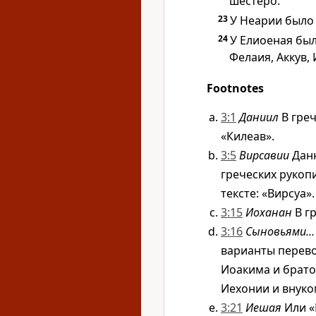
шестеро.
23
У Неарии было 
24
У Елиоеная был
Фелаия, Аккув,
Footnotes
3:1
Даниил
В греч
«Килеав».
3:5
Вирсавии
Данн
греческих рукоп
тексте: «Вирсуа».
3:15
Иоханан
В гр
3:16
Сыновьями… 
варианты перево
Иоакима и брато
Иехонии и внуко
3:21
Иешая
Или «