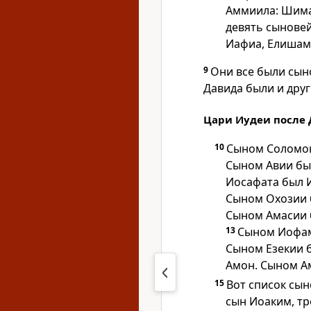
Аммиила: Шима
девять сыновей:
Иафиа, Елишама
9
Они все были сын
Давида были и дру
Цари Иудеи после
10
Сыном Соломон
Сыном Авии бы
Иосафата был 
Сыном Охозии 
Сыном Амасии 
13
Сыном Иофама
Сыном Езекии 
Амон. Сыном А
15
Вот список сы
сын Иоаким, тр