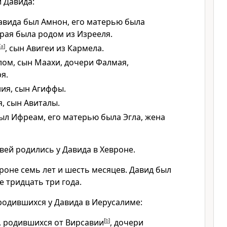
 Давида:
вида был Амнон, его матерью была
рая была родом из Изрееля.
[
a
]
, сын Авигеи из Кармела.
ом, сын Маахи, дочери Фалмая,
я.
ия, сын Агиффы.
 сын Авиталы.
л Ифреам, его матерью была Эгла, жена
вей родились у Давида в Хевроне.
роне семь лет и шесть месяцев. Давид был
 тридцать три года.
родившихся у Давида в Иерусалиме:
, родившихся от Вирсавии
[
b
]
, дочери