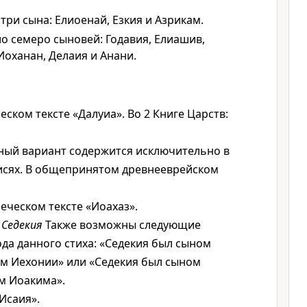
три сына: Елиоенай, Езкия и Азрикам.
о семеро сыновей: Годавия, Елиашив,
 Иоханан, Делаия и Анани.
еском тексте «Далуиа». Во 2 Книге Царств:
ый вариант содержится исключительно в
исях. В общепринятом древнееврейском
еческом тексте «Иоахаз».
Седекия
Также возможны следующие
да данного стиха: «Седекия был сыном
м Иехонии» или «Седекия был сыном
м Иоакима».
Исаия».