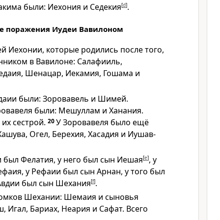
кима были: Иехония и Седекия
[
d
]
.
ле поражения Иудеи Вавилоном
ей Иехонии, которые родились после того,
енником в Вавилоне: Салафииль,
едаия, Шенацар, Иекамия, Гошама и
аии были: Зоровавель и Шимей.
овавеля были: Мешуллам и Ханания.
их сестрой.
20
У Зоровавеля было ещё
Хашува, Огел, Берехия, Хасадия и Иушав-
 был Фелатия, у него был сын Иешая
[
e
]
, у
ефаия, у Рефаии был сын Арнан, у того был
 Авдии был сын Шехания
[
f
]
.
томков Шехании: Шемаия и сыновья
, Игал, Бариах, Неария и Сафат. Всего