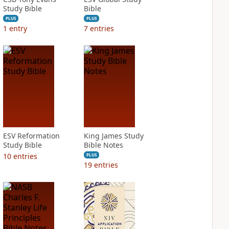
Study Bible
Bible
PLUS
PLUS
1
entry
7
entries
ESV Reformation
King James Study
Study Bible
Bible Notes
10
entries
PLUS
19
entries