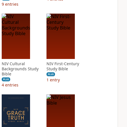
9
entries
NIV Cultural
NIV First-Century
Backgrounds Study
Study Bible
Bible
PLUS
1
entry
PLUS
4
entries