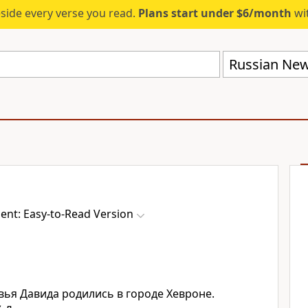
eside every verse you read.
Plans start under $6/month
wit
nt: Easy-to-Read Version
ья Давида родились в городе Хевроне.