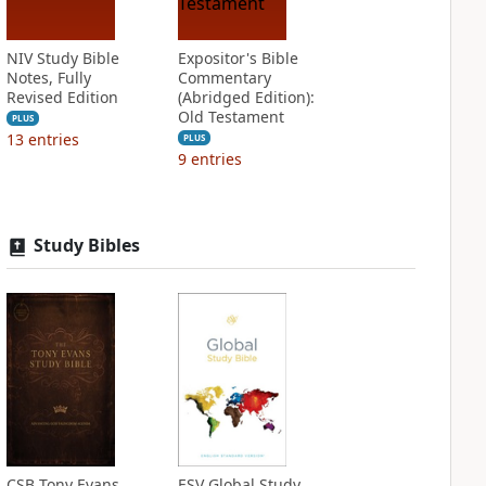
NIV Study Bible
Expositor's Bible
Notes, Fully
Commentary
Revised Edition
(Abridged Edition):
Old Testament
PLUS
13
entries
PLUS
9
entries
Study Bibles
CSB Tony Evans
ESV Global Study