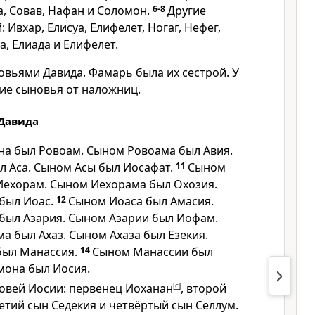
, Совав, Нафан и Соломон.
6-8
Другие
 Ивхар, Елисуа, Елифелет, Ногаг, Нефег,
, Елиада и Елифелет.
овьями Давида. Фамарь была их сестрой. У
гие сыновья от наложниц.
 Давида
а был Ровоам. Сыном Ровоама был Авия.
л Аса. Сыном Асы был Иосафат.
11
Сыном
Иехорам. Сыном Иехорама был Охозия.
был Иоас.
12
Сыном Иоаса был Амасия.
был Азария. Сыном Азарии был Иофам.
 был Ахаз. Сыном Ахаза был Езекия.
был Манассия.
14
Сыном Манассии был
мона был Иосия.
новей Иосии: первенец Иоханан
[
c
]
, второй
етий сын Седекия и четвёртый сын Селлум.