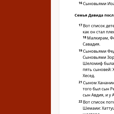
16
Сыновьями Иоа
Семья Давида пос
17
Вот список дет
как он стал пл
18
Малкирам, Ф
Савадия.
19
Сыновьями Фед
Сыновьями Зор
Шеломиф была 
пять сыновей: 
Хесед.
21
Сыном Ханании
того был сын Р
сын Авдия, и у
22
Вот список по
Шемаии: Хаттуш