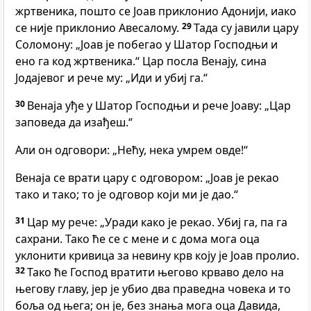
жртвеника, пошто се Јоав приклонио Адонији, иако
се није приклонио Авесалому.
29
Тада су јавили цару
Соломону: „Јоав је побегао у Шатор Господњи и
ено га код жртвеника.“ Цар посла Венају, сина
Јодајевог и рече му: „Иди и убиј га.“
30
Венаја уђе у Шатор Господњи и рече Јоаву: „Цар
заповеда да изађеш.“
Али он одговори: „Нећу, нека умрем овде!“
Венаја се врати цару с одговором: „Јоав је рекао
тако и тако; то је одговор који ми је дао.“
31
Цар му рече: „Уради како је рекао. Убиј га, па га
сахрани. Тако ће се с мене и с дома мога оца
уклонити кривица за невину крв коју је Јоав пролио.
32
Тако ће Господ вратити његово крваво дело на
његову главу, јер је убио два праведна човека и то
боља од њега; он је, без знања мога оца Давида,