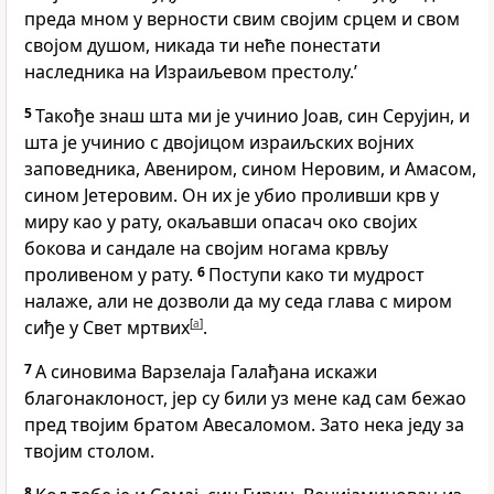
преда мном у верности свим својим срцем и свом
својом душом, никада ти неће понестати
наследника на Израиљевом престолу.’
5
Такође знаш шта ми је учинио Јоав, син Серујин, и
шта је учинио с двојицом израиљских војних
заповедника, Авениром, сином Неровим, и Амасом,
сином Јетеровим. Он их је убио проливши крв у
миру као у рату, окаљавши опасач око својих
бокова и сандале на својим ногама крвљу
проливеном у рату.
6
Поступи како ти мудрост
налаже, али не дозволи да му седа глава с миром
сиђе у Свет мртвих
[
a
]
.
7
А синовима Варзелаја Галађана искажи
благонаклоност, јер су били уз мене кад сам бежао
пред твојим братом Авесаломом. Зато нека једу за
твојим столом.
8