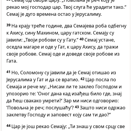
Семај одговори цару: „Повољна је реч коју је
рекао мој господар цар. Твој слуга ће урадити тако.“
Семај је дуго времена остао у Јерусалиму.
39
На крају треће године, два Семајева роба одбегну
к Ахису, сину Махином, цару гатском. Семају су
јавили: „Твоји робови су у Гату.“
40
Семај устане,
оседла магаре и оде у Гат, к цару Ахису, да тражи
своје робове. Семај оде и доведе своје робове из
Гата.
41
Но, Соломону су јавили да је Семај отишао из
Јерусалима у Гат и да се вратио.
42
Цар посла по
Семаја и рече му: „Нисам ли те заклео Господом и
упозорио те: ’Оног дана кад изађеш било где, знај
да ћеш свакако умрети?’ Зар ми ниси одговорио:
’Повољна је реч; послушаћу’?
43
Зашто ниси одржао
заклетву Господу и заповест коју сам ти дао?“
44
Цар је још рекао Семају: „Ти знаш у свом срцу све