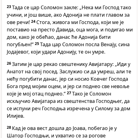
23
Тада се цар Соломон закле: „Нека ми Господ тако
учини, и још више, ако Адонија не плати главом за
ове речи!
24
Стога, живога ми Господа, који ме је
поставио на престо Давида, оца мога, и подигао ми
дом, како је обећао, данас ће Адонија бити
погубљен!“
25
Тада цар Соломон посла Венају, сина
Јодајевог, који удари Адонију, те он умре.
26
Затим је цар рекао свештенику Авијатару: „Иди у
Анатот на свој посед. Заслужио си да умреш, али те
нећу погубити данас, јер си носио Ковчег Господа
Бога пред мојим оцем, и јер си поднео све невоље
које је мој отац поднео.“
27
Тако је Соломон
искључио Авијатара из свештенства Господњег, да
се испуни реч Господња изречена у Силому за дом
Илијев.
28
Кад је ова вест дошла до Јоава, побегао је у
Шатор Господњи, и ухватио се за рогове