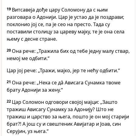
19
Витсавеја дође цару Соломону да с њим
разговара о Адонији. Цар је устао да је поздрави;
поклонио јој се, па је сео на престо. Тада су
поставили столицу за цареву мајку, те је она села
њему с десне стране.
20
Она рече: „Тражила бих од тебе једну малу ствар,
немој ме одбити.“
Цар јој рече: „Тражи, мајко, јер те нећу одбити.“
21
Она рече: „Нека се да̂ Ависага Сунамка твоме
брату Адонији за жену.“
22
Цар Соломон одговори својој мајци: „Зашто
тражиш Ависагу Сунамку за Адонију? Што не
тражиш и царство за њега, пошто је он мој старији
брат?! А још су и свештеник Авијатар и Јоав, син
Серујин, уз њега.“