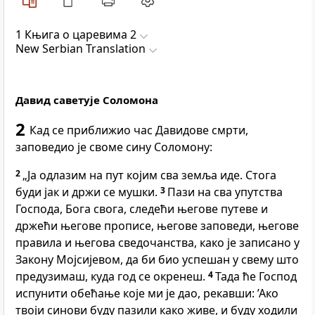
1 Књига о царевима 2
New Serbian Translation
Давид саветује Соломона
2
Кад се приближио час Давидове смрти,
заповедио је своме сину Соломону:
2
„Ја одлазим на пут којим сва земља иде. Стога
буди јак и држи се мушки.
3
Пази на сва упутства
Господа, Бога свога, следећи његове путеве и
држећи његове прописе, његове заповеди, његове
правила и његова сведочанства, како је записано у
Закону Мојсијевом, да би био успешан у свему што
предузимаш, куда год се окренеш.
4
Тада ће Господ
испунити обећање које ми је дао, рекавши: ’Ако
твоји синови буду пазили како живе, и буду ходили