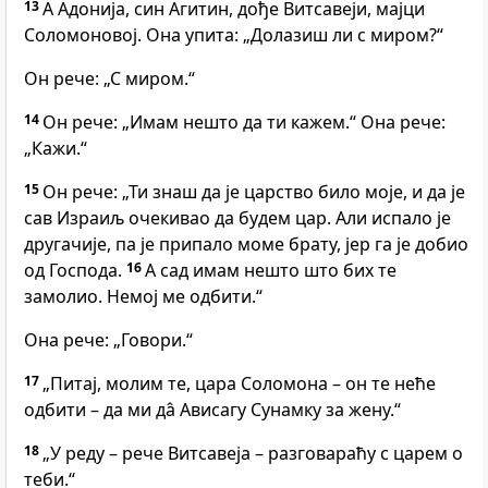
13
А Адонија, син Агитин, дође Витсавеји, мајци
Соломоновој. Она упита: „Долазиш ли с миром?“
Он рече: „С миром.“
14
Он рече: „Имам нешто да ти кажем.“ Она рече:
„Кажи.“
15
Он рече: „Ти знаш да је царство било моје, и да је
сав Израиљ очекивао да будем цар. Али испало је
другачије, па је припало моме брату, јер га је добио
од Господа.
16
А сад имам нешто што бих те
замолио. Немој ме одбити.“
Она рече: „Говори.“
17
„Питај, молим те, цара Соломона – он те неће
одбити – да ми да̂ Ависагу Сунамку за жену.“
18
„У реду – рече Витсавеја – разговараћу с царем о
теби.“