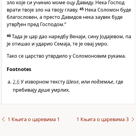
зло које си учинио моме оцу Давиду. Нека Господ
врати твоје зло на твоју главу.
45
Нека Соломон буде
благословен, а престо Давидов нека заувек буде
утврђен пред Господом.“
46
Тада је цар дао наредбу Венаји, сину Јодајевом, па
је отишао и ударио Семаја, те је овај умро.
Тако се царство утврдило у Соломоновим рукама.
Footnotes
2,6
У изворном тексту
Шеол
, или
подземље
, где
пребивају душе умрлих.
1 Књига о царевима 1
1 Књига о царевима 3