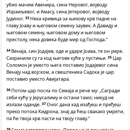
убио мачем Авенира, сина Неровог, војводу
Израиљевог, и Амасу, сина Јетеровог, војводу
Јудиног.
33
Нека кривица за њихову крв падне на
главу Јоаву и његовом семену заувек. А Давиду и
његовом семену, његовом дому и његовом
престолу, нека довека буде мир од Господа.“
34
Венаја, син Јодајев, оде и удари Јоава, те он умре.
Сахранили су га код његове куће у пустињи.
35
Цар
Соломон је уместо њега поставио Јодајевог сина
Венају над војском, а свештеника Садока је цар
поставио уместо Авијатара.
36
Потом цар посла по Семаја и рече му: „Сагради
себи кућу у Јерусалиму и остани тамо; никуд не
излази оданде.
37
Оног дана кад изађеш и пређеш
преко потока Кидрона, знај да ћеш свакако умрети,
па ће твоја крв пасти на твоју главу.“
38