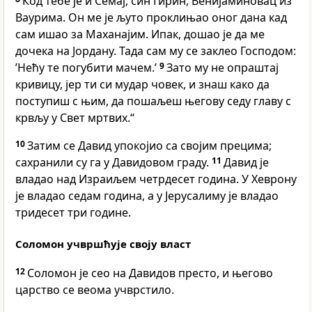
Код тебе је и Семај, син Гирин, Венијаминовац из
Ваурима. Он ме је љуто проклињао оног дана кад
сам ишао за Маханајим. Ипак, дошао је да ме
дочека на Јордану. Тада сам му се заклео Господом:
’Нећу те погубити мачем.’
9
Зато му не опраштај
кривицу, јер ти си мудар човек, и знаш како да
поступиш с њим, да пошаљеш његову седу главу с
крвљу у Свет мртвих.“
10
Затим се Давид упокојио са својим прецима;
сахранили су га у Давидовом граду.
11
Давид је
владао над Израиљем четрдесет година. У Хеврону
је владао седам година, а у Јерусалиму је владао
тридесет три године.
Соломон учвршћује своју власт
12
Соломон је сео на Давидов престо, и његово
царство се веома учврстило.