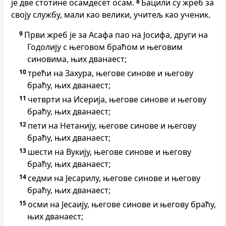
је две стотине осамдесет осам.
8
Бацили су жреб за
своју службу, мали као велики, учитељ као ученик.
9
Први жреб је за Асафа пао на Јосифа, други на
Годолију с његовом браћом и његовим
синовима, њих дванаест;
10
трећи на Захура, његове синове и његову
браћу, њих дванаест;
11
четврти на Исерија, његове синове и његову
браћу, њих дванаест;
12
пети на Нетанију, његове синове и његову
браћу, њих дванаест;
13
шести на Вукију, његове синове и његову
браћу, њих дванаест;
14
седми на Јесарилу, његове синове и његову
браћу, њих дванаест;
15
осми на Јесаију, његове синове и његову браћу,
њих дванаест;