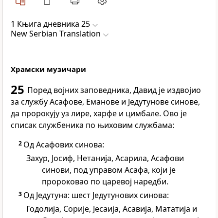
1 Књига дневника 25
New Serbian Translation
Храмски музичари
25
Поред војних заповедника, Давид је издвојио
за службу Асафове, Еманове и Једутунове синове,
да пророкују уз лире, харфе и цимбале. Ово је
списак службеника по њиховим службама:
2
Од Асафових синова:
Захур, Јосиф, Нетанија, Асарила, Асафови
синови, под управом Асафа, који је
пророковао по царевој наредби.
3
Од Једутуна: шест Једутунових синова:
Годолија, Сорије, Јесаија, Асавија, Мататија и