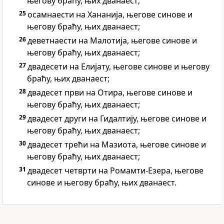
његову браћу, њих дванаест;
25
осамнаести на Хананија, његове синове и
његову браћу, њих дванаест;
26
деветнаести на Малотија, његове синове и
његову браћу, њих дванаест;
27
двадесети на Елијату, његове синове и његову
браћу, њих дванаест;
28
двадесет први на Отира, његове синове и
његову браћу, њих дванаест;
29
двадесет други на Гидалтију, његове синове и
његову браћу, њих дванаест;
30
двадесет трећи на Мазиота, његове синове и
његову браћу, њих дванаест;
31
двадесет четврти на Ромамти-Езера, његове
синове и његову браћу, њих дванаест.