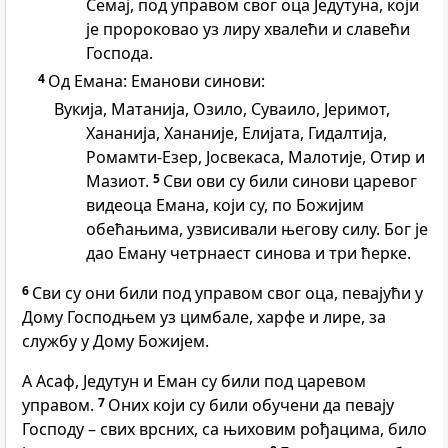
Семај, под управом свог оца Једутуна, који
је пророковао уз лиру хвалећи и славећи
Господа.
4
Од Емана: Еманови синови:
Вукија, Матанија, Озило, Суваило, Јеримот,
Хананија, Хананије, Елијата, Гидалтија,
Ромамти-Езер, Јосвекаса, Малотије, Отир и
Мазиот.
5
Сви ови су били синови царевог
видеоца Емана, који су, по Божијим
обећањима, узвисивали његову силу. Бог је
дао Еману четрнаест синова и три ћерке.
6
Сви су они били под управом свог оца, певајући у
Дому Господњем уз цимбале, харфе и лире, за
службу у Дому Божијем.
А Асаф, Једутун и Еман су били под царевом
управом.
7
Оних који су били обучени да певају
Господу – свих врсних, са њиховим рођацима, било