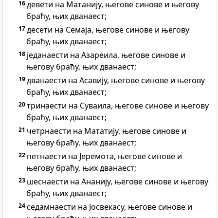
16
девети на Матанију, његове синове и његову
браћу, њих дванаест;
17
десети на Семаја, његове синове и његову
браћу, њих дванаест;
18
једанаести на Азареила, његове синове и
његову браћу, њих дванаест;
19
дванаести на Асавију, његове синове и његову
браћу, њих дванаест;
20
тринаести на Суваила, његове синове и његову
браћу, њих дванаест;
21
четрнаести на Мататију, његове синове и
његову браћу, њих дванаест;
22
петнаести на Јеремота, његове синове и
његову браћу, њих дванаест;
23
шеснаести на Ананију, његове синове и његову
браћу, њих дванаест;
24
седамнаести на Јосвекасу, његове синове и