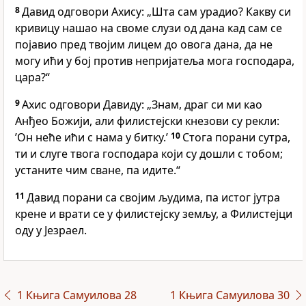
8
Давид одговори Ахису: „Шта сам урадио? Какву си
кривицу нашао на своме слузи од дана кад сам се
појавио пред твојим лицем до овога дана, да не
могу ићи у бој против непријатеља мога господара,
цара?“
9
Ахис одговори Давиду: „Знам, драг си ми као
Анђео Божији, али филистејски кнезови су рекли:
’Он неће ићи с нама у битку.’
10
Стога порани сутра,
ти и слуге твога господара који су дошли с тобом;
устаните чим сване, па идите.“
11
Давид порани са својим људима, па истог јутра
крене и врати се у филистејску земљу, а Филистејци
оду у Језраел.
1 Књига Самуилова 28
1 Књига Самуилова 30