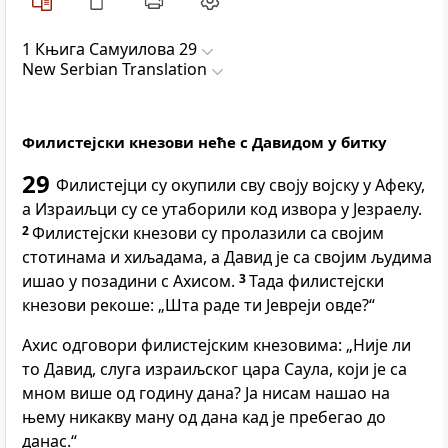
1 Књига Самуилова 29
New Serbian Translation
Филистејски кнезови неће с Давидом у битку
29
Филистејци су окупили сву своју војску у Афеку,
а Израиљци су се утаборили код извора у Језраелу.
2
Филистејски кнезови су пролазили са својим
стотинама и хиљадама, а Давид је са својим људима
ишао у позадини с Ахисом.
3
Тада филистејски
кнезови рекоше: „Шта раде ти Јевреји овде?“
Ахис одговори филистејским кнезовима: „Није ли
то Давид, слуга израиљског цара Саула, који је са
мном више од годину дана? Ја нисам нашао на
њему никакву ману од дана кад је пребегао до
данас.“