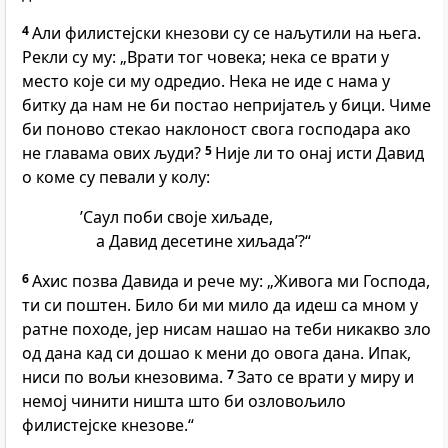
4
Али филистејски кнезови су се наљутили на њега.
Рекли су му: „Врати тог човека; нека се врати у
место које си му одредио. Нека не иде с нама у
битку да нам не би постао непријатељ у бици. Чиме
би поново стекао наклоност свога господара ако
не главама ових људи?
5
Није ли то онај исти Давид
о коме су певали у колу:
’Саул поби своје хиљаде,
а Давид десетине хиљада’?“
6
Ахис позва Давида и рече му: „Живога ми Господа,
ти си поштен. Било би ми мило да идеш са мном у
ратне походе, јер нисам нашао на теби никакво зло
од дана кад си дошао к мени до овога дана. Ипак,
ниси по вољи кнезовима.
7
Зато се врати у миру и
немој чинити ништа што би озловољило
филистејске кнезове.“