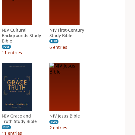
NIV Cultural
NIV First-Century
Backgrounds Study
Study Bible
Bible
PLUS
6
entries
PLUS
11
entries
NIV Grace and
NIV Jesus Bible
Truth Study Bible
PLUS
2
entries
PLUS
11
entries