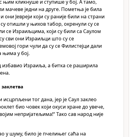
с њим кликнуше и ступише у бој. А тамо,
и мачеве једни на друге. Пометња је била
 и они Јевреји који су раније били на страни
 су отишли у њихов табор, окренули су се
и се Израиљцима, који су били са Саулом
су сви они Израиљци што су се
емовој гори чули да су се Филистејци дали
а њима у бој.
од избавио Израиља, а битка се раширила
ена.
 заклетва
 исцрпљени тог дана, јер је Саул заклео
оклет био човек који окуси хране до увече,
својим непријатељима!“ Тако сав народ није
ао у шуму, било је пчелињег саћа на