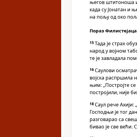
његов штитоноша их
када су Јонатан и 
на пољу од око пола
Пораз Филистејаца
15
Тада је страх обу
народ у војном таб
те је завладала пом
16
Саулови осматрач
војска распршила н
њим: „Постројте се 
постројили, није б
18
Саул рече Ахији:
Господњи је тог да
разговарао са свеш
бивао је све већи. 