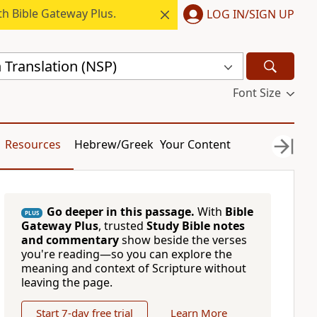
h Bible Gateway Plus.
LOG IN/SIGN UP
 Translation (NSP)
Font Size
Resources
Hebrew/Greek
Your Content
Go deeper in this passage.
With
Bible
PLUS
Gateway Plus
, trusted
Study Bible notes
and commentary
show beside the verses
you're reading—so you can explore the
meaning and context of Scripture without
leaving the page.
Start 7-day free trial
Learn More