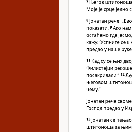
7
Његов штитоноша м
Моје је срце једно с
8
Јонатан рече: „Ев
показати.
9
Ако нам 
остаћемо где јесмо
кажу: ’Успните се к 
предао у наше руке.
11
Кад су се њих дв
Филистејци рекоше: 
посакривали!“
12
Љу
његовом штитоноши
чему.“
Јонатан рече своме
Господ предао у Из
13
Јонатан се пењао
штитоноша за њим. 