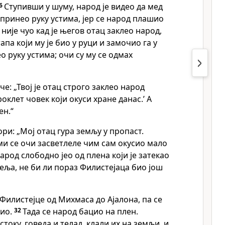
6
Ступивши у шуму, народ је видео да мед
 принео руку устима, јер се народ плашио
 није чуо кад је његов отац заклео народ,
апа који му је био у руци и замочио га у
о руку устима; очи су му се одмах
че: „Твој је отац строго заклео народ
роклет човек који окуси хране данас.’ А
ен.“
ори: „Мој отац гура земљу у пропаст.
 ми се очи засветлеле чим сам окусио мало
народ слободно јео од плена који је затекао
теља, не би ли пораз Филистејаца био још
 Филистејце од Михмаса до Ајалона, па се
рио.
32
Тада се народ бацио на плен.
стоку, говеда и телад, клали их на земљи, и