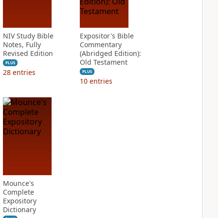
NIV Study Bible
Expositor's Bible
Notes, Fully
Commentary
Revised Edition
(Abridged Edition):
Old Testament
PLUS
28
entries
PLUS
10
entries
Mounce's
Complete
Expository
Dictionary