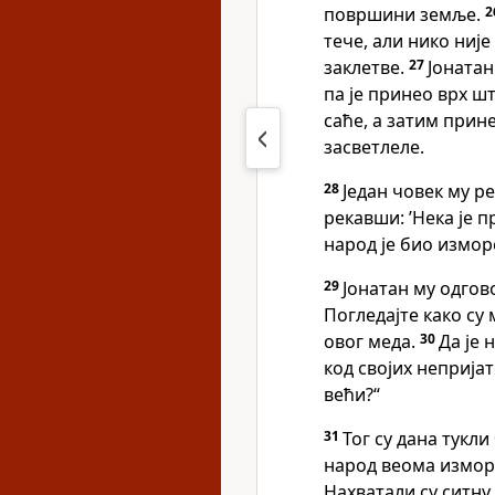
површини земље.
2
тече, али нико није
заклетве.
27
Јонатан
па је принео врх шт
саће, а затим прине
засветлеле.
28
Један човек му ре
рекавши: ’Нека је п
народ је био измор
29
Јонатан му одгов
Погледајте како су
овог меда.
30
Да је 
код својих неприја
већи?“
31
Тог су дана тукли
народ веома измо
Нахватали су ситну 