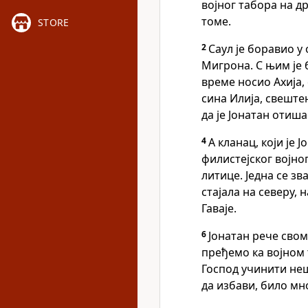
војног табора на др
томе.
STORE
2
Саул је боравио у
Мигрона. С њим је 
време носио Ахија,
сина Илија, свеште
да је Јонатан отиша
4
А кланац, који је 
филистејског војно
литице. Једна се зв
стајала на северу, 
Гаваје.
6
Јонатан рече своме
пређемо ка војном
Господ учинити неш
да избави, било мн