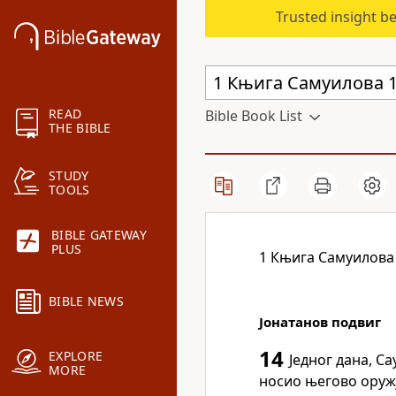
Trusted insight b
READ
Bible Book List
THE BIBLE
STUDY
TOOLS
BIBLE GATEWAY
PLUS
1 Књига Самуилова
BIBLE NEWS
Јонатанов подвиг
14
EXPLORE
Једног дана, Са
MORE
носио његово оружј