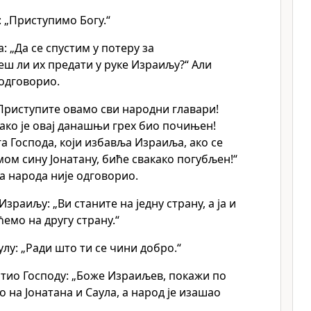
 „Приступимо Богу.“
а: „Да се спустим у потеру за
ш ли их предати у руке Израиљу?“ Али
 одговорио.
„Приступите овамо сви народни главари!
како је овај данашњи грех био почињен!
га Господа, који избавља Израиља, ако се
мом сину Јонатану, биће свакако погубљен!“
га народа није одговорио.
зраиљу: „Ви станите на једну страну, а ја и
ћемо на другу страну.“
лу: „Ради што ти се чини добро.“
атио Господу: „Боже Израиљев, покажи по
о на Јонатана и Саула, а народ је изашао