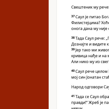
Свештеник му рече:
37
Саул је питао Бог
Филистејцима? Хоће
онога дана му није
38
Тада Саул рече: 
Дознајте и видите 
39
Јер тако ми живо
кривица нађе и на 
Али нико му из све
40
Саул рече целом И
мој син Јонатан ста
Народ одговори Сау
41
Тада се Саул обр
правди!“ Жреб је па
невин
.