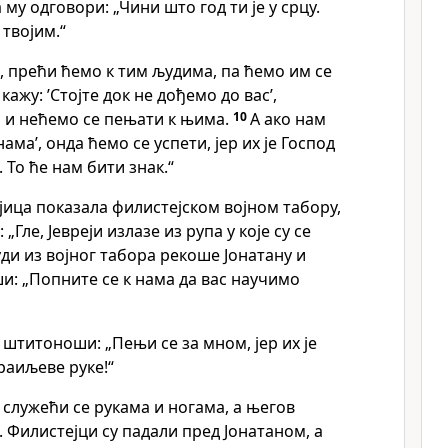
у одговори: „Чини што год ти је у срцу.
 твојим.“
о, прећи ћемо к тим људима, па ћемо им се
кажу: ’Стојте док не дођемо до вас’,
, и нећемо се пењати к њима.
10
А ако нам
нама’, онда ћемо се успети, јер их је Господ
 То ће нам бити знак.“
ојица показала филистејском војном табору,
„Гле, Јевреји излазе из рупа у које су се
ди из војног табора рекоше Јонатану и
: „Попните се к нама да вас научимо
 штитоноши: „Пењи се за мном, јер их је
раиљеве руке!“
 служећи се рукама и ногама, а његов
Филистејци су падали пред Јонатаном, а