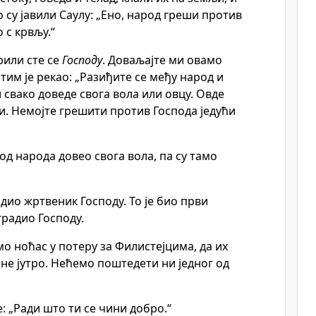
о су јавили Саулу: „Ено, народ греши против
 с крвљу.“
рили сте се
Господу
. Доваљајте ми овамо
тим је рекао: „Разиђите се међу народ и
 свако доведе свога вола или овцу. Овде
ти. Немојте грешити против Господа једући
 од народа довео свога вола, па су тамо
адио жртвеник Господу. То је био први
градио Господу.
мо ноћас у потеру за Филистејцима, да их
не јутро. Нећемо поштедети ни једног од
 „Ради што ти се чини добро.“