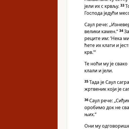
јели их с крвљу.
33
Т
Господа једући месо
Саул рече: „Изневе
велики камен.“
34
За
реците им: ’Нека ми
ћете их клати и јес
крв.’“
Те ноћи му је свако
клали и јели.
35
Тада је Саул сагр
жртвеник који је са
36
Саул рече: „Сиђи
оробимо док не сва
њих.“
Они му одговорише: