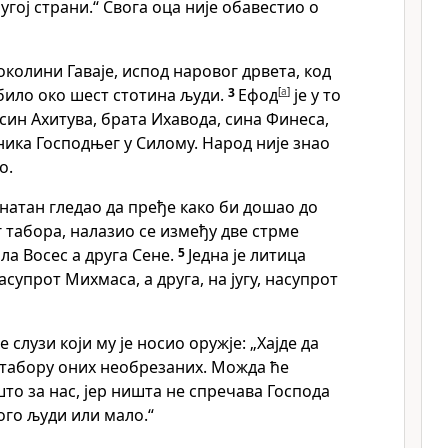
угој страни.“ Свога оца није обавестио о
 околини Гаваје, испод наровог дрвета, код
било око шест стотина људи.
3
Ефод
[
a
]
је у то
 син Ахитува, брата Ихавода, сина Финеса,
ника Господњег у Силому. Народ није знао
о.
Јонатан гледао да пређе како би дошао до
г табора, налазио се између две стрме
ала Восес а друга Сене.
5
Једна је литица
насупрот Михмаса, а друга, на југу, насупрот
 слузи који му је носио оружје: „Хајде да
 табору оних необрезаних. Можда ће
то за нас, јер ништа не спречава Господа
ого људи или мало.“