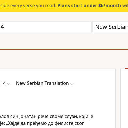
eside every verse you read.
Plans start under $6/month
wit
New Serbian
 14
New Serbian Translation
улов син Јонатан рече своме слузи, који је
е: „Хајде да пређемо до филистејског