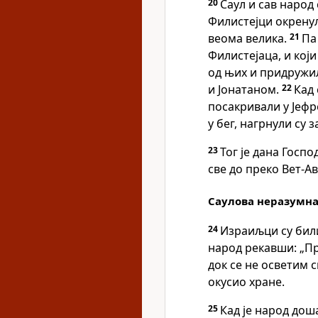
20
Саул и сав народ 
Филистејци окренул
веома велика.
21
Па
Филистејаца, и који
од њих и придружил
и Јонатаном.
22
Кад 
посакривали у Јефр
у бег, нагрнули су з
23
Тог је дана Госп
све до преко Вет-Ав
Саулова неразумна
24
Израиљци су били
народ рекавши: „Пр
док се не осветим 
окусио хране.
25
Кад је народ дош