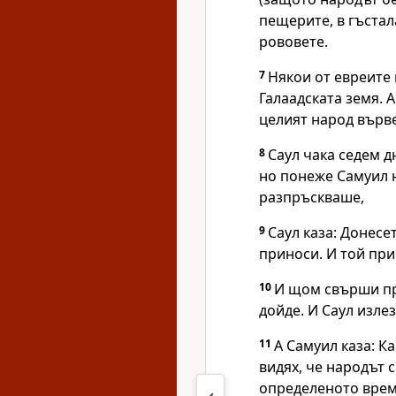
пещерите, в гъстал
рововете.
7
Някои от евреите
Галаадската земя. А
целият народ върве
8
Саул чака седем 
но понеже Самуил н
разпръскваше,
9
Саул каза: Донесе
приноси. И той при
10
И щом свърши пр
дойде. И Саул излез
11
А Самуил каза: К
видях, че народът 
определеното врем