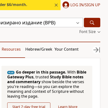
nder $6/month.
LOG IN/SIGN UP
визирано издание (BPB)
Font Size
Resources
Hebrew/Greek
Your Content
Go deeper in this passage.
With
Bible
PLUS
Gateway Plus
, trusted
Study Bible notes
and commentary
show beside the verses
you're reading—so you can explore the
meaning and context of Scripture without
leaving the page.
Start 7-day free trial
Learn More