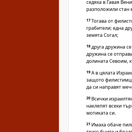
седяха в Гавая Вен
разположили стан 
17
Тогава от филист
грабители; една др
земята Согал;
18
друга дружина се
дружина се отправи
долината Севоим, к
19
А в цялата Изра
защото филистимц
да си направят меч
20
Всички израилтян
наклепят всеки тър
мотиката си.
21
Имаха обаче пил
тризъбците и брадв