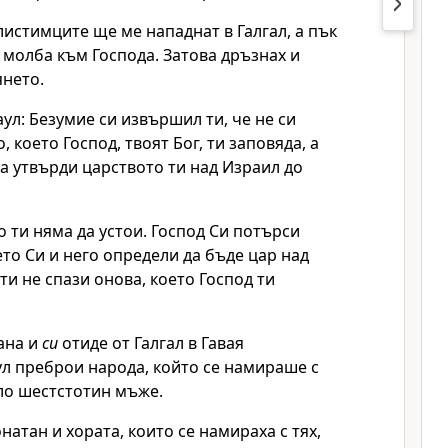
илистимците ще ме нападнат в Галгал, а пък
л молба към
Господа
. Затова дръзнах и
янето.
аул: Безумие си извършил ти, че не си
о, което
Господ
, твоят Бог, ти заповяда, а
а утвърди царството ти над Израил до
о ти няма да устои.
Господ
Си потърси
то Си и него определи да бъде цар над
ти не спази онова, което
Господ
ти
ана и
си
отиде от Галгал в Гавая
ул преброи народа, който се намираше с
о шестстотин мъже.
натан и хората, които се намираха с тях,