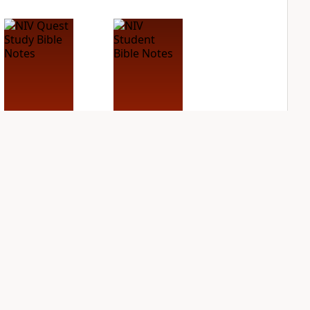
NIV Quest Study
NIV Student Bible
Bible Notes
Notes
PLUS
PLUS
6
entries
2
entries