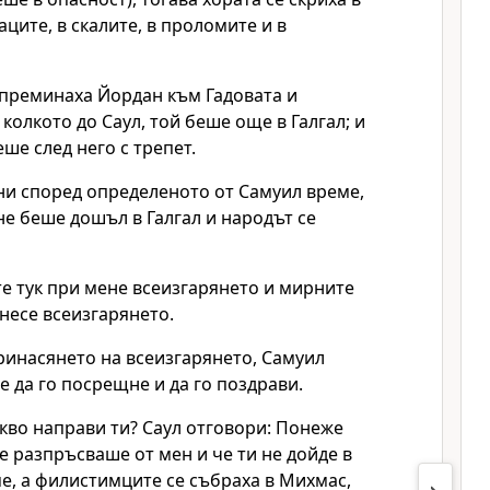
аците, в скалите, в проломите и в
 преминаха Йордан към Гадовата и
 колкото до Саул, той беше още в Галгал; и
ше след него с трепет.
дни според определеното от Самуил време,
е беше дошъл в Галгал и народът се
те тук при мене всеизгарянето и мирните
несе всеизгарянето.
инасянето на всеизгарянето, Самуил
е да го посрещне и да го поздрави.
акво направи ти? Саул отговори: Понеже
се разпръсваше от мен и че ти не дойде в
е, а филистимците се събраха в Михмас,