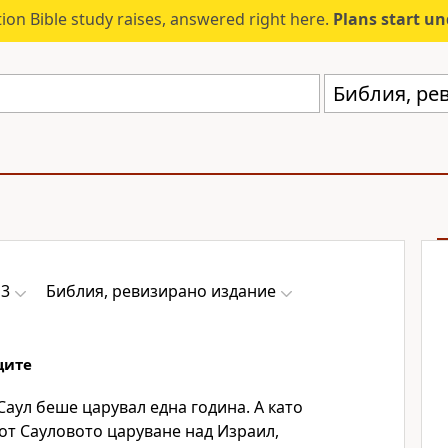
ion Bible study raises, answered right here.
Plans start u
Библия, ре
13
Библия, ревизирано издание
ците
Саул беше царувал една година. А като
от Сауловото царуване над Израил,