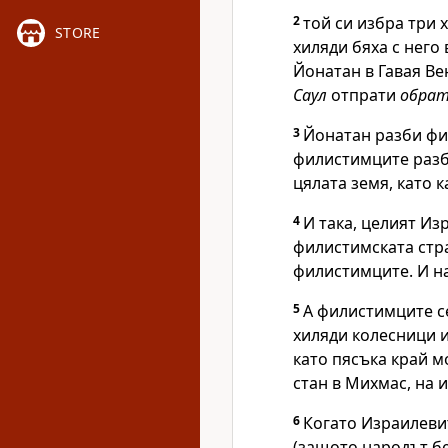
2
той си избра три 
STORE
хиляди бяха с него 
Йонатан в Гавая Ве
Саул
отпрати
обрат
3
Йонатан разби фил
филистимците раз
цялата земя, като 
4
И така, целият Из
филистимската стр
филистимците. И на
5
А филистимците се
хиляди колесници и
като пясъка край м
стан в Михмас, на и
6
Когато Израилеви
(защото народът бе