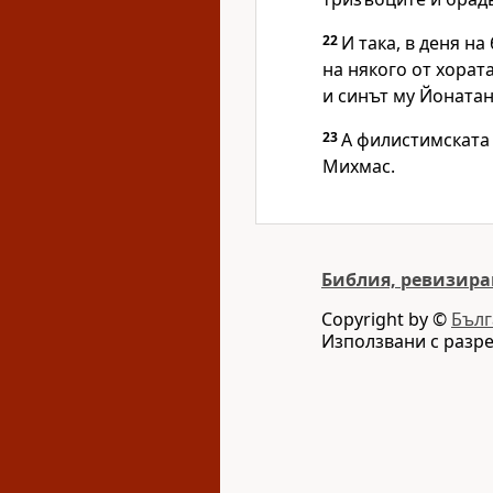
22
И така, в деня н
на някого от хората
и синът му Йонатан
23
А филистимската
Михмас.
Библия, ревизира
Copyright by ©
Бълг
Използвани с разр