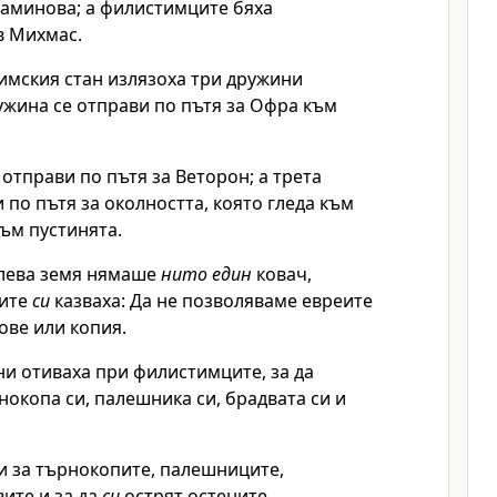
иаминова; а филистимците бяха
в Михмас.
имския стан излязоха три дружини
ужина се отправи по пътя за Офра към
 отправи по пътя за Веторон; а трета
 по пътя за околността, която гледа към
ъм пустинята.
илева земя нямаше
нито един
ковач,
ите
си
казваха: Да не позволяваме евреите
ове или копия.
и отиваха при филистимците, за да
нокопа си, палешника си, брадвата си и
и за търнокопите, палешниците,
ите и за да
си
острят остените.