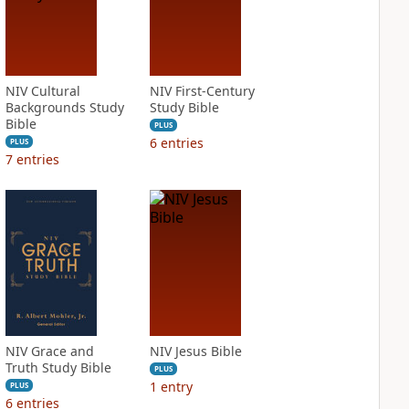
NIV Cultural
NIV First-Century
Backgrounds Study
Study Bible
Bible
PLUS
6
entries
PLUS
7
entries
NIV Grace and
NIV Jesus Bible
Truth Study Bible
PLUS
1
entry
PLUS
6
entries