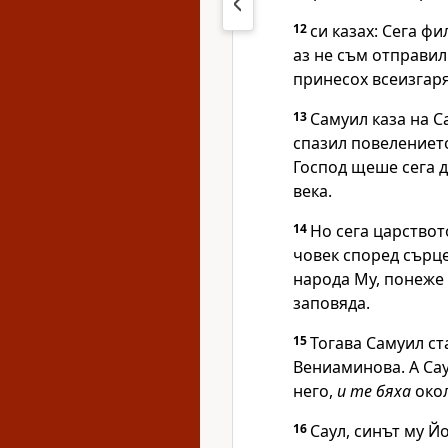
12
си казах: Сега ф
аз не съм отправи
принесох всеизгар
13
Самуил каза на С
спазил повелениет
Господ
щеше сега д
века.
14
Но сега царствот
човек според сърце
народа Му, понеже 
заповяда.
15
Тогава Самуил ст
Вениаминова. А Са
него,
и те бяха
окол
16
Саул, синът му Йо