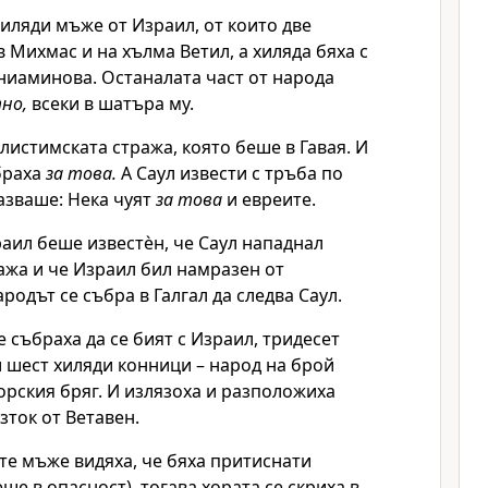
хиляди мъже от Израил, от които две
в Михмас и на хълма Ветил, а хиляда бяха с
ниаминова. Останалата част от народа
но,
всеки в шатъра му.
истимската стража, която беше в Гавая. И
браха
за това.
А Саул извести с тръба по
казваше: Нека чуят
за това
и евреите.
раил беше известѐн, че Саул нападнал
ажа и че Израил бил намразен от
родът се събра в Галгал да следва Саул.
 събраха да се бият с Израил, тридесет
 шест хиляди конници – народ на брой
орския бряг. И излязоха и разположиха
зток от Ветавен.
те мъже видяха, че бяха притиснати
ше в опасност), тогава хората се скриха в