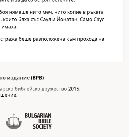
а боя нямаше нито меч, нито копие в ръката
, които бяха със Саул и Йонатан. Само Саул
 имаха.
 стража беше разположена към прохода на
но издание
(BPB)
арско библейско дружество
2015.
ешение.