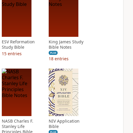
ESV Reformation
King James Study
Study Bible
Bible Notes
15
entries
PLUS
18
entries
NASB Charles F.
NIV Application
Stanley Life
Bible
Principles Bible
PLUS