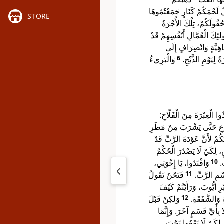
ُ لَحْمَكُمْ كَنَارٍ جَمَعْتُمُوهَا
STORE
ُقُولَكُمْ، تِلْكَ الأُجْرَةُ
لئِكَ الْعُمَّالِ أَنْفُسِهِمْ قَدْ
ِيَّةٍ وَانْصِرَافٍ إِلَى
وَالْبَرِيءُ
6
ةٌ لِيَوْمِ الذَّبْحِ
ُوا الْعِبْرَةَ مِنَ الْفَلّاحِ
َّرْعِ حَتَّى يَشْرَبَ مِنْ مَطَرِ
كُمْ لأَنَّ عَوْدَةَ الرَّبِّ قَدْ
ضٍ، لِكَيْ لَا يَصْدُرَ الْحُكْمُ
وَاقْتَدُوا، يَا إِخْوَتِي،
10
ابِ
فَنَحْنُ نَقُولُ
11
ِاسْمِ الرَّبِّ
أَيُّوبَ، وَرَأَيْتُمْ كَيْفَ
وَلكِنْ قَبْلَ
12
َةِ وَالشَّفَقَةِ
بِأَيِّ قَسَمٍ آخَرَ. وَإِنَّمَا
لِكَيْ لَا تَقَعُوا تَحْتَ