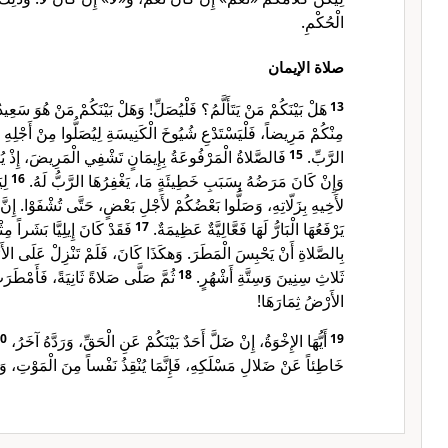
الْحُكْمِ.
صلاة الإيمان
هَلْ بَيْنَكُمْ مَنْ يَتَأَلَّمُ؟ فَلْيُصَلِّ! وَهَلْ بَيْنَكُمْ مَنْ هُوَ سَعِيد!
13
مِنْكُمْ مَرِيضاً، فَلْيَسْتَدْعِ شُيُوخَ الْكَنِيسَةِ لِيُصَلُّوا مِنْ أَجْلِهِ و
فَالصَّلاةُ الْمَرْفُوعَةُ بِإِيمَانٍ تَشْفِي الْمَرِيضَ، إِذْ يُعِي.
15
الرَّبِّ.
لِ
16
وَإِنْ كَانَ مَرَضُهُ بِسَبَبِ خَطِيئَةٍ مَا، يَغْفِرُهَا الرَّبُّ لَهُ.
لأَخِيهِ بِزَلّاتِهِ، وَصَلُّوا بَعْضُكُمْ لأَجْلِ بَعْضٍ، حَتَّى تُشْفَوْا. إِنَّ 
فَقَدْ كَانَ إِيلِيَّا بَشَراً م
17
يَرْفَعُهَا الْبَارُّ لَهَا فَعَّالِيَّةٌ عَظِيمَةٌ.
بِالصَّلاةِ أَنْ يَحْبِسَ الْمَطَرَ. وَهكَذَا كَانَ، فَلَمْ تَنْزِلْ عَلَى الأ
ثُمَّ صَلَّى صَلاةً ثَانِيَةً، فَأَمْطَرَ
18
ثَلاثِ سِنِينَ وَسِتَّةِ أَشْهُرٍ.
الأَرْضُ ثِمَارَهَا!
0
أَيُّهَا الإِخْوَةُ، إِنْ ضَلَّ أَحَدٌ بَيْنَكُمْ عَنِ الْحَقِّ، وَرَدَّهُ آخَرُ،
19
خَاطِئاً عَنْ ضَلالِ مَسْلَكِهِ، فَإِنَّمَا يُنْقِذُ نَفْساً مِنَ الْمَوْتِ، وَ!