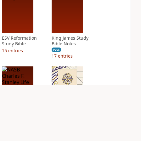
ESV Reformation
King James Study
Study Bible
Bible Notes
15
entries
PLUS
17
entries
NASB Charles F.
NIV Application
Stanley Life
Bible
Principles Bible
PLUS
Notes
20
entries