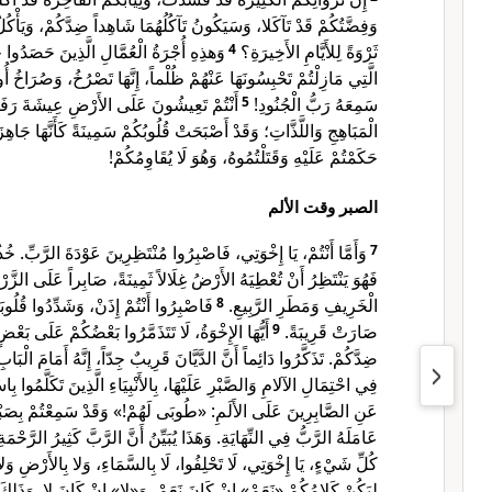
وَفِضَّتُكُمْ قَدْ تَآكَلا، وَسَيَكُونُ تَآكُلُهُمَا شَاهِداً ضِدَّكُمْ، وَيَأْكُل
وَهذِهِ أُجْرَةُ الْعُمَّالِ الَّذِينَ حَصَدُوا ح
4
ثَرْوَةً لِلأَيَّامِ الأَخِيرَةِ؟
الَّتِي مَازِلْتُمْ تَحْبِسُونَهَا عَنْهُمْ ظُلْماً، إِنَّهَا تَصْرُخُ، وَصُرَاخُ أُو
أَنْتُمْ تَعِيشُونَ عَلَى الأَرْضِ عِيشَةَ رَفَاه
5
سَمِعَهُ رَبُّ الْجُنُودِ!
الْمَبَاهِجِ وَاللَّذَّاتِ؛ وَقَدْ أَصْبَحَتْ قُلُوبُكُمْ سَمِينَةً كَأَنَّهَا جَاهِزَ.
حَكَمْتُمْ عَلَيْهِ وَقَتَلْتُمُوهُ، وَهُوَ لَا يُقَاوِمُكُمْ!
الصبر وقت الألم
وَأَمَّا أَنْتُمْ، يَا إِخْوَتِي، فَاصْبِرُوا مُنْتَظِرِينَ عَوْدَةَ الرَّبِّ. خُذ:
7
فَهُوَ يَنْتَظِرُ أَنْ تُعْطِيَهُ الأَرْضُ غِلَالاً ثَمِينَةً، صَابِراً عَلَى الز
فَاصْبِرُوا أَنْتُمْ إِذَنْ، وَشَدِّدُوا قُلُوبَ
8
الْخَرِيفِ وَمَطَرِ الرَّبِيعِ.
أَيُّهَا الإِخْوَةُ، لَا تَتَذَمَّرُوا بَعْضُكُمْ عَلَى بَعْ
9
صَارَتْ قَرِيبَةً.
ضِدَّكُمْ. تَذَكَّرُوا دَائِماً أَنَّ الدَّيَّانَ قَرِيبٌ جِدّاً، إِنَّهُ أَمَامَ الْبَ.
فِي احْتِمَالِ الآلامِ وَالصَّبْرِ عَلَيْهَا، بِالأَنْبِيَاءِ الَّذِينَ تَكَلَّمُوا ب.
عَنِ الصَّابِرِينَ عَلَى الأَلَمِ: «طُوبَى لَهُمْ!» وَقَدْ سَمِعْتُمْ بِصَبْرِ 
عَامَلَهُ الرَّبُّ فِي النِّهَايَةِ. وَهَذَا يُبَيِّنُ أَنَّ الرَّبَّ كَثِيرُ الرَّحْم.
كُلِّ شَيْءٍ، يَا إِخْوَتِي، لَا تَحْلِفُوا، لَا بِالسَّمَاءِ، وَلا بِالأَرْضِ وَلا 
لِيَكُنْ كَلامُكُمْ «نَعَمْ» إِنْ كَانَ نَعَمْ، وَ«لا» إِنْ كَانَ لا. وَذَلِكَ 