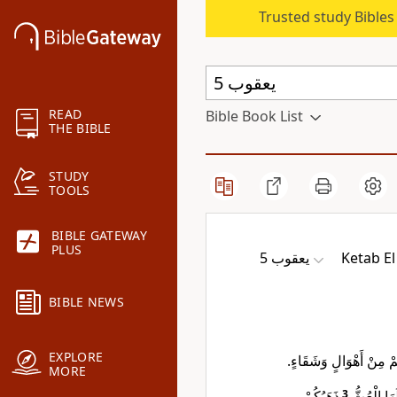
Trusted study Bible
READ
Bible Book List
THE BIBLE
STUDY
TOOLS
BIBLE GATEWAY
PLUS
ﻳﻌﻘﻮﺏ 5
Ketab El
BIBLE NEWS
EXPLORE
رُكُمْ مِنْ أَهْوَالٍ وَشَقَاءٍ
MORE
ذَهَبُكُمْ
3
َهَا الْعُثُّ