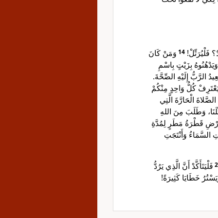
وَمَنْ كَانَ
14
ٌ؟ فَلْيُرَتِّلْ
َيَدْهُنُوهُ بِزَيْتٍ بِاسْمِ
دُ الرَّبُّ إِلَيْهِ الصِّحَّةَ
يَعْتَرِفْ كُلُّ وَاحِدٍ مِنْكُمْ
الصَّلاةَ الْحَارَّةَ الَّتِي
ِثْلَنَا، وَطَلَبَ مِنَ اللهِ
َرْضِ قَطْرَةُ مَطَرٍ لِمُدَّةِ
تِ السَّمَاءُ وَأَنْتَجَتِ
فَلْيَتَأَكَّدْ أَنَّ الَّذِي يَرُدُّ
2
يَسْتُرُ خَطَايَا كَثِيرَةً