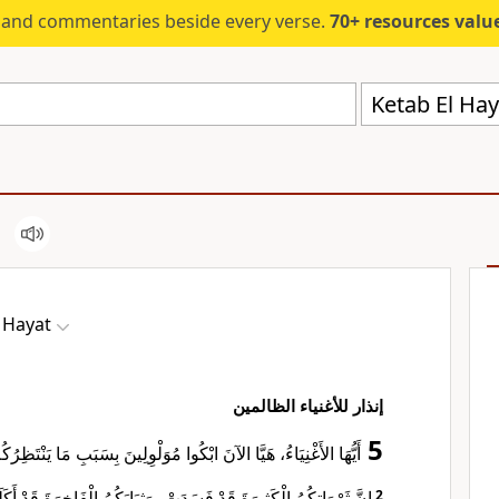
s and commentaries beside every verse.
70+ resources valued at $5,
Ketab El Hay
 Hayat
إنذار للأغنياء الظالمين
5
أَيُّهَا الأَغْنِيَاءُ، هَيَّا الآنَ ابْكُوا مُوَلْوِلِينَ بِسَبَبِ مَا يَنْتَظِ.
إِنَّ ثَرْوَاتِكُمُ الْكَثِيرَةَ قَدْ فَسَدَتْ، وَثِيَابَكُمُ الْفَاخِرَةَ قَدْ أَكَل
2