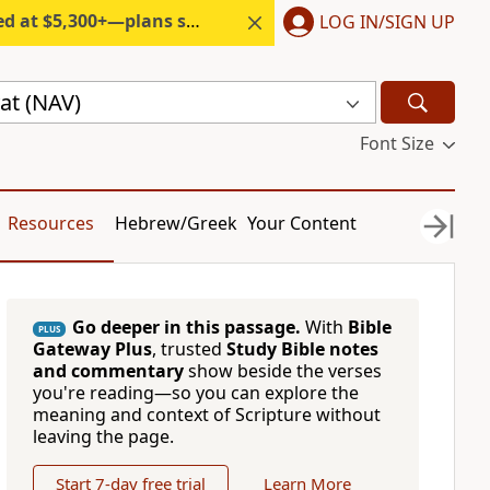
300+—plans start under $6/month.
LOG IN/SIGN UP
at (NAV)
Font Size
Resources
Hebrew/Greek
Your Content
Go deeper in this passage.
With
Bible
PLUS
Gateway Plus
, trusted
Study Bible notes
and commentary
show beside the verses
you're reading—so you can explore the
meaning and context of Scripture without
leaving the page.
Start 7-day free trial
Learn More