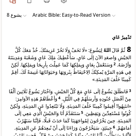
ﻳﺸﻮﻉ 8
Arabic Bible: Easy-to-Read Version
تَدْمِيرُ عَاي
8
ثُمَّ قَالَ
اللهُ
لِيَشُوعَ: «لَا تَخَفْ وَلَا تَخُرْ عَزِيمَتُكَ. خُذْ مَعَكَ كُلَّ
الجَيْشِ وَاصعَدِ الآنَ إلَى عَايٍ. سَأُعْطِيكَ مَلِكَ عَايٍ وَشَعْبَهُ وَمَدِينَتَهُ
وَسَتَعْمَلُ بِعَايٍ وَبِمَلِكِهَا كَمَا عَمِلْتَ بِأرِيحَا وَبِمَلِكِهَا. لَكِنْ
2
وَأرْضَهُ.
فِي هَذِهِ المَرَّةِ يُمكِنُكَ الِاحْتِفَاظُ بِثَروَتِهَا وَحَيَوَانَاتِهَا غَنِيمَةً لَكَ. أقِمْ
كَمِينًا خَلْفَ المَدِينَةِ.»
فَانطَلَقَ يَشُوعُ إلَى عَايٍ مَعَ كُلِّ الجَيْشِ. وَاخْتَارَ يَشُوعُ ثَلَاثِينَ ألْفًا
3
وَأعْطَاهُمْ هَذِهِ الأوَامِرَ:
4
مِنْ أفْضَلِ جُنُودِهِ وَأرسَلَهُمْ فِي اللَّيْلِ.
«انتَبِهُوا! أقِيمُوا كَمِينًا خَلْفَ المَدِينَةِ. وَلَا تَبْتَعِدُوا عَنِ المَدِينَةِ، وَلَكِنْ
سَنَتَقَدَّمُ أنَا وَالجَيْشُ الَّذِي مَعِي إلَى
5
كُونُوا مُسْتَعِدِّينَ وَيَقِظِينَ.
المَدِينَةِ. حِينَ يَخْرُجُونَ لِمُواجَهَتِنَا كَمَا حَدَثَ قَبلًا، فَإنَّنَا سَنَهْرُبُ
حِينَئِذٍ، سَيَخْرُجُونَ وَرَاءَنَا إلَى أنْ نُبعِدَهُمْ عَنِ المَدِينَةِ.
6
أمَامَهُمْ.
لِأنَّهُمْ سَيَظُنُّونَ أنَّنَا نَهْرُبُ مِنْهُمْ كَمَا حَدَثَ مِنْ قَبْلُ. فَحِينَ نَهْرُبُ