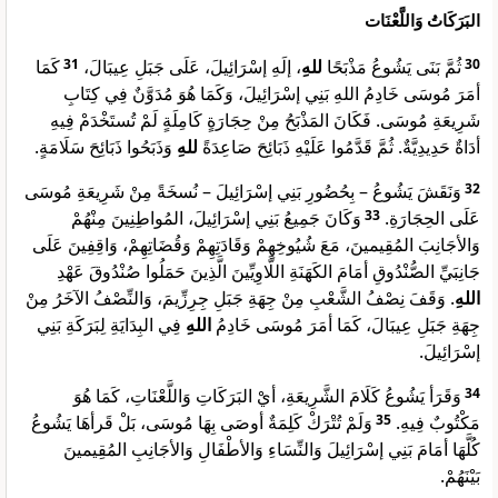
البَرَكَاتُ وَاللَّعْنَات
كَمَا
31
، إلَهِ إسْرَائِيلَ، عَلَى جَبَلِ عِيبَالَ،
للهِ
ثُمَّ بَنَى يَشُوعُ مَذْبَحًا
30
أمَرَ مُوسَى خَادِمُ اللهِ بَنِي إسْرَائِيلَ، وَكَمَا هُوَ مُدَوَّنٌ فِي كِتَابِ
شَرِيعَةِ مُوسَى. فَكَانَ المَذْبَحُ مِنْ حِجَارَةٍ كَامِلَةٍ لَمْ تُستَخْدَمْ فِيهِ
أدَاةٌ حَدِيدِيَّةٌ. ثُمَّ قَدَّمُوا عَلَيْهِ ذَبَائِحَ صَاعِدَةً
للهِ
وَذَبَحُوا ذَبَائِحَ سَلَامَةٍ.
وَنَقَشَ يَشُوعُ – بِحُضُورِ بَنِي إسْرَائِيلَ – نُسخَةً مِنْ شَرِيعَةِ مُوسَى
32
وَكَانَ جَمِيعُ بَنِي إسْرَائِيلَ، المُواطِنِينَ مِنْهُمْ
33
عَلَى الحِجَارَةِ.
وَالأجَانِبَ المُقِيمينَ، مَعَ شُيُوخِهِمْ وَقَادَتِهِمْ وَقُضَاتِهِمْ، وَاقِفِينَ عَلَى
جَانِبَيِّ الصُّنْدُوقِ أمَامَ الكَهَنَةِ اللَّاوِيِّينَ الَّذِينَ حَمَلُوا صُنْدُوقَ عَهْدِ
اللهِ
. وَقَفَ نِصْفُ الشَّعْبِ مِنْ جِهَةِ جَبَلِ جِرِزِّيمَ، وَالنِّصْفُ الآخَرُ مِنْ
جِهَةِ جَبَلِ عِيبَالَ، كَمَا أمَرَ مُوسَى خَادِمُ
اللهِ
فِي البِدَايَةِ لِبَرَكَةِ بَنِي
إسْرَائِيلَ.
وَقَرَأ يَشُوعُ كَلَامَ الشَّرِيعَةِ، أيْ البَرَكَاتِ وَاللَّعْنَاتِ، كَمَا هُوَ
34
وَلَمْ تُتْرَكْ كَلِمَةٌ أوصَى بِهَا مُوسَى، بَلْ قَرأهَا يَشُوعُ
35
مَكْتُوبٌ فِيهِ.
كُلَّهَا أمَامَ بَنِي إسْرَائِيلَ وَالنِّسَاءِ وَالأطْفَالِ وَالأجَانِبِ المُقِيمينَ
بَيْنَهُمْ.