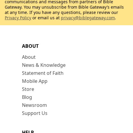
communications and messages from partners of Bible
Gateway. You may unsubscribe from Bible Gateway’s emails
at any time. If you have any questions, please review our
Privacy Policy
or email us at
privacy@biblegateway.com
.
ABOUT
About
News & Knowledge
Statement of Faith
Mobile App
Store
Blog
Newsroom
Support Us
HELP