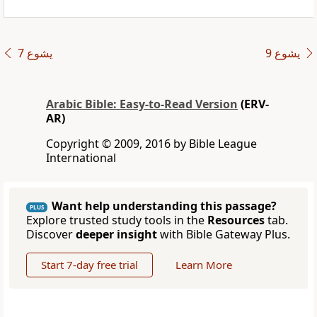
ﻳﺸﻮﻉ 9
ﻳﺸﻮﻉ 7
Arabic Bible: Easy-to-Read Version
(ERV-
AR)
Copyright © 2009, 2016 by Bible League
International
Want help understanding this passage?
PLUS
Explore trusted study tools in the
Resources
tab.
Discover
deeper insight
with Bible Gateway Plus.
Start 7-day free trial
Learn More