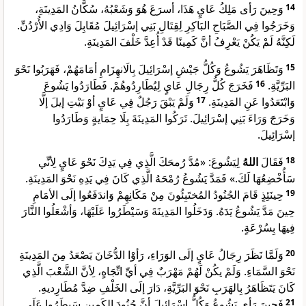
وَحِينَ رَأى مَلِكُ عَايٍ هَذَا، أسرَعَ هُوَ وَشَعْبُهُ، سُكَّانُ المَدِينَةِ،
14
وَخَرَجُوا فِي الصَّبَاحِ البَاكِرِ لِقِتَالِ بَنِي إسْرَائِيلَ مُقَابِلَ وَادِي الأُرْدُنِّ.
لَكِنَّهُ لَمْ يَكُنْ يَعْرِفُ أنَّ كَمِينًا قَدْ أُعِدَّ خَلْفَ المَدِينَةِ.
وَتَظَاهَرَ يَشُوعُ وَكُلُّ جَيْشِ إسْرَائِيلَ بِالَانهِزَامِ أمَامَهُمْ، فَهَرَبُوا نَحْوَ
15
فَخَرَجَ كُلُّ رِجَالِ عَايٍ لِيُطَارِدُوهُمْ. فَطَارَدُوا يَشُوعَ
16
البَرِّيَّةِ.
وَلَمْ يَبْقَ رَجُلٌ فِي عَايٍ أوْ بَيْتِ إيلَ إلَّا
17
وَابْتَعَدُوا عَنِ المَدِينَةِ.
وَخَرَجَ وَرَاءَ بَنِي إسْرَائِيلَ. تَرَكُوا المَدِينَةَ بِلَا حِمَايةٍ وَطَارَدُوا
إسْرَائِيلَ.
لِيَشُوعَ: «مُدَّ رُمحَكَ الَّذِي فِي يَدِكَ نَحْوَ عَايٍ لِأنِّي
اللهُ
فَقَالَ
18
سَأُخْضِعُهَا لَكَ.» فَمَدَّ يَشُوعُ رُمْحَهُ الَّذِي كَانَ فِي يَدِهِ نَحْوَ المَدِينَةِ.
حِينَئِذٍ قَامَ الجُنُودُ المُختَبِئُونَ مِنْ مَكَانِهِمْ وَاندَفَعُوا إلَى الأمَامِ
19
حِينَ مَدَّ يَشُوعُ يَدَهُ. وَدَخَلُوا المَدِينَةَ وَسَيْطَرُوا عَلَيْهَا، وَأشْعَلُوا النَّارَ
فِيهَا بِسُرْعَةٍ.
وَلَمَّا نَظَرَ رِجَالُ عَايٍ إلَى الوَرَاءِ، رَأوْا الدُّخَانَ يَصْعَدُ مِنَ المَدِينَةِ
20
نَحْوَ السَّمَاءِ. وَلَمْ يكُنْ لَهُمْ مَهْرَبٌ فِي أيِّ اتِّجَاهٍ، لِأنَّ الشَّعْبَ الَّذِي
كَانَ يَتَظَاهَرُ بِالهَرَبِ نَحْوَ البَرِّيَّةِ، دَارَ إلَى الخَلْفِ ضِدَّ مُطَارِديهِ.
فَحِينَ رَأى يَشُوعُ وَكُلُّ إسْرَائِيلَ أنَّ جُنُودَ الكَمِينِ سَيطَرُوا عَلَى
21