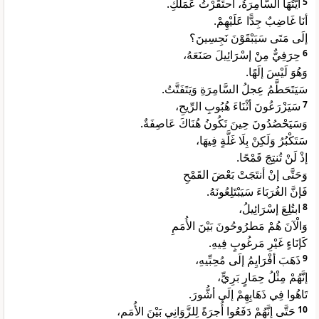
أيَّتُهَا السَّامِرَةُ، احتَقَرْتُ عَمَلَكِ.
5
أنَا غَاضِبٌ جِدًّا عَلَيْهِمْ.
إلَى مَتَى سَيَبْقَوْنَ نَجِسِينَ؟
حِرَفِيٌّ مِنْ إسْرَائِيلَ صَنَعَهُ،
6
وَهُوَ لَيْسَ إلَهًا.
سَيَتَحَطَّمُ عِجلُ السَّامِرَةِ وَيَتَفَتَّتُ.
سَيَزْرَعُونَ أثْنَاءَ هُبُوبِ الرِّيحِ،
7
وَسَيَحْصُدُونَ حِينَ تَكُونُ هُنَاكَ عَاصِفَةٌ.
سَتَكْبُرُ وَلَكِنْ بِلَا غَلَّةٍ فِيهَا،
إذْ لَنْ تُنتِجَ قَمْحًا.
وَحَتَّى إنْ أنتَجَتْ بَعْضَ القَمْحِ
فَإنَّ الغُرَبَاءَ سَيَبْتَلِعُونَهُ.
ابتُلِعَ إسْرَائِيلُ،
8
وَالْآنَ هُمْ مَطرُوحُونَ بَيْنَ الأُمَمِ
كَإنَاءٍ غَيْرِ مَرغُوبٍ فِيهِ.
ذَهَبَ أفْرَايِمُ إلَى مُحِبِّيهِ،
9
إنَّهُمْ مِثْلُ حِمَارٍ بَرِيٍّ،
تَاهُوا فِي ذَهَابِهِمْ إلَى أشُّورَ.
حَتَّى إنَّهُمْ دَفَعُوا أُجرَةً لِلزَّوَانِي بَيْنَ الأُمَمِ،
10