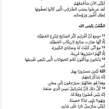
لَكِنِّي الآنَ سَأجْمَعُهُمْ.
لَقَد مَرِضُوا بِسَبَبِ الضَّرَائِبِ الَّتِي كَانُوا يُعطُونَهَا
لِمَلِكِ أشُّورَ وَرُؤَسَائِهِ.
الشَّعْبُ يَنْسَى الله
«وَمَعَ أنَّ أفْرَايِمَ كَثَّرَ المَذَابِحَ لِيَنْزِعَ الخَطِيَّةَ،
11
إلَّا أنَّهَا صَارَت مَذَابِحَ لِارتِكَابِ الخَطِيَّةِ.
مَعَ أنِّي كَتَبْتُ لَهُ وَصَايَايَ الكَثِيرَةَ،
12
إلَّا أنَّهُمُ اعتَبَرُوهَا غَرِيبَةً.
يَذْبَحُونَ وَيأكُلونَ لَحْمَ الحَيَوَانَاتِ الَّتِي يَنْبَغِي تَقْدِيمُهَا
13
لِي.
اللهُ
لَيْسَ مَسرُورًا بِهِمْ.
إنَّهُ يَتَذَكَّرُ إثمَهُمْ.
وَهَذَا هُوَ عِقَابُهُمْ: سَيَرْجِعُونَ إلَى مِصْرٍ،
كُلُّ ذلِكَ لِأنَّ إسْرَائِيلَ نَسِيَ الَّذِي صَنَعَهُ.
14
إنَّهُ يَبْنِي قُصُورًا وَقِلَاعًا،
وَيَهُوذَا يَبْنِي مُدُنًا حَصِينَةً.
لَكِنِّي سَأُرْسِلُ نَارًا عَلَى مُدُنِهِ،