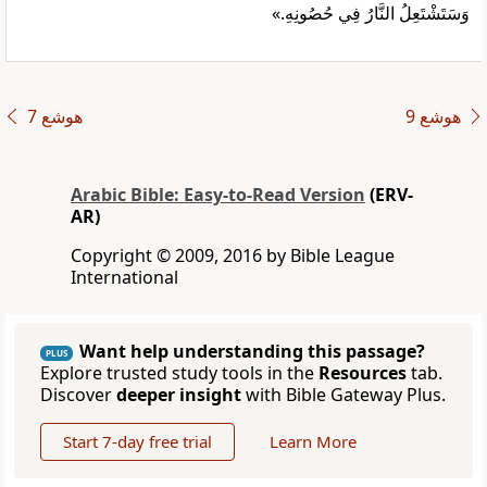
وَسَتَشْتَعِلُ النَّارُ فِي حُصُونِهِ.»
ﻫﻮﺷﻊ 9
ﻫﻮﺷﻊ 7
Arabic Bible: Easy-to-Read Version
(ERV-
AR)
Copyright © 2009, 2016 by Bible League
International
Want help understanding this passage?
PLUS
Explore trusted study tools in the
Resources
tab.
Discover
deeper insight
with Bible Gateway Plus.
Start 7-day free trial
Learn More