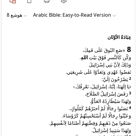
ﻫﻮﺷﻊ 8
Arabic Bible: Easy-to-Read Version
عِبَادَةُ الأوْثَان
8
«ضَعِ البُوقَ عَلَى فَمِكَ،
.
اللهِ
وَكُن كَالنَّسرِ فَوْقَ بَيْتِ
وَذَلِكَ لِأنَّ بَنِي إسْرَائِيلَ
نَقضُوا عَهْدِي وَتَعَدَّوْا عَلَى شَرِيعَتِي.
يَصْرُخُونَ إلَيَّ:
2
‹يَا إلَهَنَا، إنَّنَا، إسْرَائِيلَ، نَعْرِفُكَ.›
رَفَضَ إسْرَائِيلُ الصَّلَاحَ،
3
وَلِهَذَا سَيُطَارِدُهُ العَدُّوُّ.
نَصَبُوا رِجَالًا لَمْ أختَرْهُمْ كَمُلُوكٍ،
4
وَعَيَّنُوا رِجَالًا لَمْ أسْتَحْسِنْهُمْ كَرُؤَسَاءَ.
صَنَعُوا مِنْ ذَهَبِهِمْ وَفِضَّتِهِمْ أصْنَامًا لِأنفُسِهِمْ.
وَلِهَذَا سَيَبِيدُ إسْرَائِيلُ.