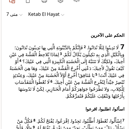
ﻣﺘﻰ 7
Ketab El Hayat
الحكم على الآخرين
7
فَإِنَّكُمْ بِالدَّيْنُونَةِ الَّتِي بِها تَدِينُونَ تُدَانُونَ؛
2
لَا تَدِينُوا لِئَلّا تُدَانُوا.
لِمَاذَا تُلاحِظُ الْقَشَّةَ فِي عَيْنِ
3
وَبِالْكَيْلِ الَّذِي بِهِ تَكِيلُونَ يُكَالُ لَكُمْ.
أَوْ
4
أَخِيكَ، وَلكِنَّكَ لَا تَتَنَبَّهُ إِلَى الْخَشَبَةِ الْكَبِيرَةِ الَّتِي فِي عَيْنِكَ؟
كَيْفَ تَقُولُ لأَخِيكَ: دَعْنِي أُخْرِجُ الْقَشَّةَ مِنْ عَيْنِكَ، وَهَا هِيَ الْخَشَبَةُ
يَا مُنَافِقَ! أَخْرِجْ أَوَّلاً الْخَشَبَةَ مِنْ عَيْنِكَ، وَعِنْدَئِذٍ
5
فِي عَيْنِكَ أَنْتَ!
لَا تُعْطُوا الْمُقَدَّسَاتِ
6
تُبْصِرُ جَيِّداً لِتُخْرِجَ الْقَشَّةَ مِنْ عَيْنِ أَخِيكَ.
لِلْكِلابِ، وَلا تَطْرَحُوا جَوَاهِرَكُمْ أَمَامَ الْخَنَازِيرِ، لِكَيْ لَا تَدُوسَهَا
بِأَرْجُلِهَا وَتَنْقَلِبَ عَلَيْكُمْ فَتُمَزِّقَكُمْ.
اسألوا، اطلبوا، اقرعوا
فَكُلُّ مَنْ
8
اِسْأَلُوا، تُعْطَوْا. اُطْلُبُوا، تَجِدُوا. اِقْرَعُوا، يُفْتَحْ لَكُمْ.
7
وَإلَّا، فَأَيُّ
9
يَسْأَلْ، يَنَلْ؛ وَمَنْ يَطْلُبْ، يَجِدْ؛ وَمَنْ يَقْرَعْ، يُفْتَحْ لَهُ.