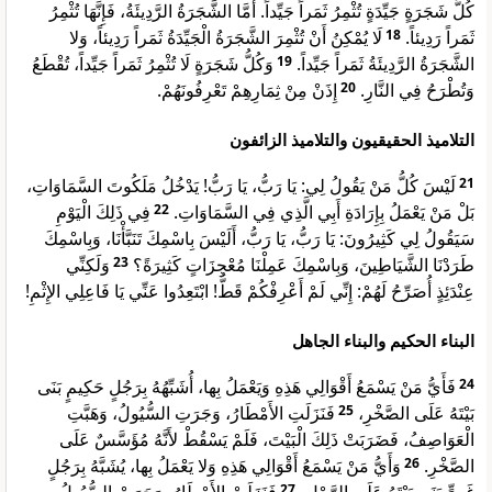
كُلُّ شَجَرَةٍ جَيِّدَةٍ تُثْمِرُ ثَمَراً جَيِّداً. أَمَّا الشَّجَرَةُ الرَّدِيئَةُ، فَإِنَّهَا تُثْمِرُ
لَا يُمْكِنُ أَنْ تُثْمِرَ الشَّجَرَةُ الْجَيِّدَةُ ثَمَراً رَدِيئاً، وَلا
18
ثَمَراً رَدِيئاً.
وَكُلُّ شَجَرَةٍ لَا تُثْمِرُ ثَمَراً جَيِّداً، تُقْطَعُ
19
الشَّجَرَةُ الرَّدِيئَةُ ثَمَراً جَيِّداً.
إِذَنْ مِنْ ثِمَارِهِمْ تَعْرِفُونَهُمْ.
20
وَتُطْرَحُ فِي النَّارِ.
التلاميذ الحقيقيون والتلاميذ الزائفون
لَيْسَ كُلُّ مَنْ يَقُولُ لِي: يَا رَبُّ، يَا رَبُّ! يَدْخُلُ مَلَكُوتَ السَّمَاوَاتِ،
21
فِي ذَلِكَ الْيَوْمِ
22
بَلْ مَنْ يَعْمَلُ بِإِرَادَةِ أَبِي الَّذِي فِي السَّمَاوَاتِ.
سَيَقُولُ لِي كَثِيرُونَ: يَا رَبُّ، يَا رَبُّ، أَلَيْسَ بِاسْمِكَ تَنَبَّأْنَا، وَبِاسْمِكَ
وَلَكِنِّي
23
طَرَدْنَا الشَّيَاطِينَ، وَبِاسْمِكَ عَمِلْنَا مُعْجِزَاتٍ كَثِيرَةً؟
عِنْدَئِذٍ أُصَرِّحُ لَهُمْ: إِنِّي لَمْ أَعْرِفْكُمْ قَطُّ! ابْتَعِدُوا عَنِّي يَا فَاعِلِي الإِثْمِ!
البناء الحكيم والبناء الجاهل
فَأَيُّ مَنْ يَسْمَعُ أَقْوَالِي هَذِهِ وَيَعْمَلُ بِها، أُشَبِّهُهُ بِرَجُلٍ حَكِيمٍ بَنَى
24
فَنَزَلَتِ الأَمْطَارُ، وَجَرَتِ السُّيُولُ، وَهَبَّتِ
25
بَيْتَهُ عَلَى الصَّخْرِ،
الْعَوَاصِفُ، فَضَرَبَتْ ذَلِكَ الْبَيْتَ، فَلَمْ يَسْقُطْ لأَنَّهُ مُؤَسَّسٌ عَلَى
وَأَيُّ مَنْ يَسْمَعُ أَقْوَالِي هَذِهِ وَلا يَعْمَلُ بِها، يُشَبَّهُ بِرَجُلٍ
26
الصَّخْرِ.
27