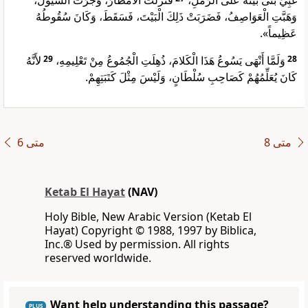
غَبِيٍّ بَنَى بَيْتَهُ عَلَى الرَّمْلِ،
فَنَزَلَتْ الأَمْطَارُ، وَجَرَتْ السُّيُولُ،
وَهَبَّتِ الْعَوَاصِفُ، فَضَرَبَتْ ذَلِكَ الْبَيْتَ، فَسَقَطَ، وَكَانَ سُقُوطُهُ
عَظِيماً».
لأَنَّهُ
29
وَلَمَّا أَنْهَى يَسُوعُ هَذَا الْكَلامَ، ذُهِلَتِ الْجُمُوعُ مِنْ تَعْلِيمِهِ،
28
كَانَ يُعَلِّمُهُمْ كَصَاحِبِ سُلْطَانٍ، وَلَيْسَ مِثْلَ كَتَبَتِهِمْ.
ﻣﺘﻰ 8
ﻣﺘﻰ 6
Ketab El Hayat
(NAV)
Holy Bible, New Arabic Version (Ketab El
Hayat) Copyright © 1988, 1997 by Biblica,
Inc.® Used by permission. All rights
reserved worldwide.
Want help understanding this passage?
PLUS