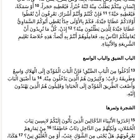
أَوْ سَمَكَةً،
10
إِنْسَانٍ مِنْكُمْ يَطْلُبُ مِنْهُ ابْنُهُ خُبْزاً، فَيُعْطِيهِ حَجَراً،
فَإِنْ كُنْتُمْ وَأَنْتُمْ أَشْرَارٌ، تَعْرِفُونَ أَنْ تُعْطُوا
11
فَيُعْطِيهِ حَيَّةً؟
أَوْلادَكُمْ عَطَايَا جَيِّدَةً، فَكَمْ بِالأَوْلَى جِدّاً يُعْطِي أَبُوكُمُ السَّمَاوِيُّ
إِذَنْ، كُلُّ مَا تُرِيدُونَ أَنْ
12
عَطَايَا جَيِّدَةً لِلَّذِينَ يَطْلُبُونَ مِنْهُ؟
يُعَامِلَكُمُ النَّاسُ بِهِ، فَعَامِلُوهُمْ أَنْتُمْ بِهِ أَيْضاً: هَذِهِ خُلاصَةُ تَعْلِيمِ
الشَّرِيعَةِ وَالأَنْبِيَاءِ.
الباب الضيق والباب الواسع
اُدْخُلُوا مِنَ الْبَابِ الضَّيِّقِ! فَإِنَّ الْبَابَ الْمُؤَدِّيَ إِلَى الْهَلاكِ وَاسِعٌ
13
مَا أَضْيَقَ الْبَابَ
14
وَطَرِيقَهُ رَحْبٌ؛ وَكَثِيرُونَ هُمُ الَّذِينَ يَدْخُلُونَ مِنْهُ.
وَأَصْعَبَ الطَّرِيقَ الْمُؤَدِّيَ إِلَى الْحَيَاةِ! وَقَلِيلُونَ هُمُ الَّذِينَ يَهْتَدُونَ
إِلَيْهِ.
الشجرة وثمرها
اِحْذَرُوا الأَنْبِيَاءَ الدَّجَّالِينَ الَّذِينَ يَأْتُونَ إِلَيْكُمْ لابِسِينَ ثِيَابَ
15
مِنْ ثِمَارِهِمْ
16
الْحُمْلانِ، وَلَكِنَّهُمْ مِنَ الدَّاخِلِ ذِئَابٌ خَاطِفَةٌ!
هَكَذَا،
17
تَعْرِفُونَهُمْ. هَلْ يُجْنَى مِنَ الشَّوْكِ عِنَبٌ، أَوْ مِنَ الْعُلَّيْقِ تِينٌ؟