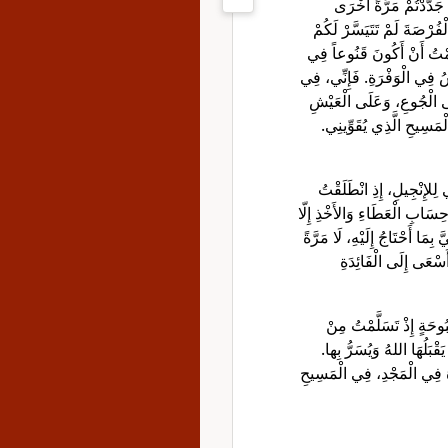
جَدَّدْتُمْ مَرَّةً أُخْرَى
ْفُرْصَةَ لَمْ تَتَيَسَّرْ لَكُمْ
ّمْتُ أَنْ أَكُونَ قَنُوعاً فِي
 فِي الْوَفْرَةِ. فَإِنِّي، فِي
َى الْجُوعِ، وَعَلَى الْعَيْشِ
ْمَسِيحِ الَّذِي يُقَوِّينِي
ي لِلإِنْجِيلِ، إِذِ انْطَلَقْتُ
َابِ الْعَطَاءِ وَالأَخْذِ إِلّا
بِمَا أَحْتَاجُ إِلَيْهِ، لَا مَرَّةً
أَسْعَى إِلَى الْفَائِدَةِ
ُوحَةٍ إِذْ تَسَلَّمْتُ مِنْ
يَقْبَلُهَا اللهُ وَيُسَرُّ بِها
نَاهُ فِي الْمَجْدِ، فِي الْمَسِيحِ