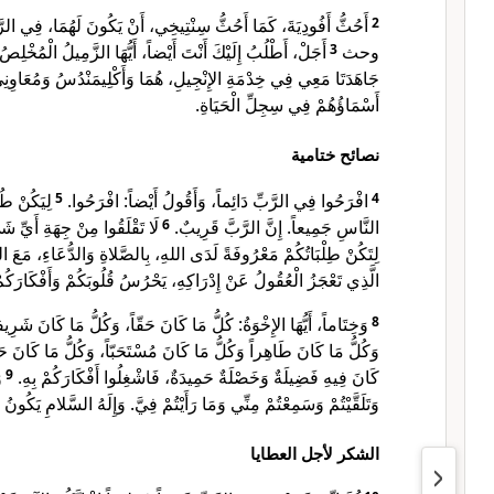
أَحُثُّ أَفُودِيَةَ، كَمَا أَحُثُّ سِنْتِيخِي، أَنْ يَكُونَ لَهُمَا، فِي ا
2
أَجَلْ، أَطْلُبُ إِلَيْكَ أَنْتَ أَيْضاً، أَيُّهَا الزَّمِيلُ الْمُخْلِصُ،
3
وحث
جَاهَدَتَا مَعِي فِي خِدْمَةِ الإِنْجِيلِ، هُمَا وَأَكْلِيمَنْدُسُ وَمُعَاوِنِي
أَسْمَاؤُهُمْ فِي سِجِلِّ الْحَيَاةِ.
نصائح ختامية
لِيَكُنْ طُ
5
افْرَحُوا فِي الرَّبِّ دَائِماً، وَأَقُولُ أَيْضاً: افْرَحُوا.
4
لَا تَقْلَقُوا مِنْ جِهَةِ أَيِّ ش
6
النَّاسِ جَمِيعاً. إِنَّ الرَّبَّ قَرِيبٌ.
لِتَكُنْ طِلْبَاتُكُمْ مَعْرُوفَةً لَدَى اللهِ، بِالصَّلاةِ وَالدُّعَاءِ، مَعَ .
الَّذِي تَعْجَزُ الْعُقُولُ عَنْ إِدْرَاكِهِ، يَحْرُسُ قُلُوبَكُمْ وَأَفْكَار.
وَخِتَاماً، أَيُّهَا الإِخْوَةُ: كُلُّ مَا كَانَ حَقّاً، وَكُلُّ مَا كَانَ شَرِي،
8
وَكُلُّ مَا كَانَ طَاهِراً وَكُلُّ مَا كَانَ مُسْتَحَبّاً، وَكُلُّ مَا كَانَ ح
و
9
كَانَ فِيهِ فَضِيلَةٌ وَخَصْلَةٌ حَمِيدَةٌ، فَاشْغِلُوا أَفْكَارَكُمْ بِهِ.
وَتَلَقَّيْتُمْ وَسَمِعْتُمْ مِنِّي وَمَا رَأَيْتُمْ فِيَّ. وَإِلَهُ السَّلامِ يَكُون.
الشكر لأجل العطايا