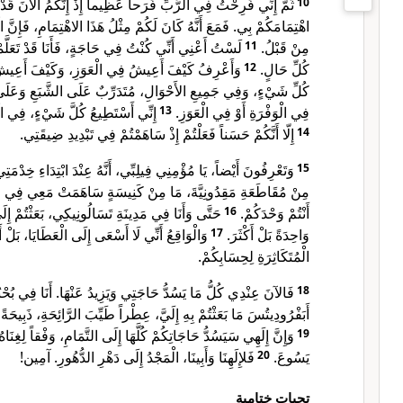
ثُمَّ إِنِّي فَرِحْتُ فِي الرَّبِّ فَرَحاً عَظِيماً إِذْ إِنَّكُمُ الآنَ قَدْ 
10
اهْتِمَامَكُمْ بِي. فَمَعَ أَنَّهُ كَانَ لَكُمْ مِثْلُ هَذَا الاهْتِمَامِ، فَإِنَّ ال
لَسْتُ أَعْنِي أَنِّي كُنْتُ فِي حَاجَةٍ، فَأَنَا قَدْ تَعَلَ
11
مِنْ قَبْلُ.
وَأَعْرِفُ كَيْفَ أَعِيشُ فِي الْعَوَزِ، وَكَيْفَ أَعِيشُ
12
كُلِّ حَالٍ.
كُلِّ شَيْءٍ، وَفِي جَمِيعِ الأَحْوَالِ، مُتَدَرِّبٌ عَلَى الشَّبَعِ وَعَل
إِنِّي أَسْتَطِيعُ كُلَّ شَيْءٍ، فِي ال.
13
فِي الْوَفْرَةِ أَوْ فِي الْعَوَزِ.
إِلّا أَنَّكُمْ حَسَناً فَعَلْتُمْ إِذْ سَاهَمْتُمْ فِي تَبْدِيدِ ضِيقَتِي.
14
وَتَعْرِفُونَ أَيْضاً، يَا مُؤْمِنِي فِيلِبِّي، أَنَّهُ عِنْدَ ابْتِدَاءِ خِدْمَتِ
15
مِنْ مُقَاطَعَةِ مَقِدُونِيَّةَ، مَا مِنْ كَنِيسَةٍ سَاهَمَتْ مَعِي فِي حِس
حَتَّى وَأَنَا فِي مَدِينَةِ تَسَالُونِيكِي، بَعَثْتُمْ إِلَيَّ 
16
أَنْتُمْ وَحْدَكُمْ.
وَالْوَاقِعُ أَنِّي لَا أَسْعَى إِلَى الْعَطَايَا، بَلْ 
17
وَاحِدَةً بَلْ أَكْثَرَ.
الْمُتَكَاثِرَةِ لِحِسَابِكُمْ.
فَالآنَ عِنْدِي كُلُّ مَا يَسُدُّ حَاجَتِي وَيَزِيدُ عَنْهَا. أَنَا فِي بُحْب
18
أَبَفْرُودِيتُسَ مَا بَعَثْتُمْ بِهِ إِلَيَّ، عِطْراً طَيِّبَ الرَّائِحَةِ، ذَبِيحَةً .
وَإِنَّ إِلَهِي سَيَسُدُّ حَاجَاتِكُمْ كُلَّهَا إِلَى التَّمَامِ، وَفْقاً لِغِ
19
فَلإِلَهِنَا وَأَبِينَا، الْمَجْدُ إِلَى دَهْرِ الدُّهُورِ. آمِين!
20
يَسُوعَ.
تحيات ختامية