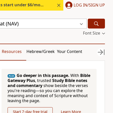
s start under $6/month.
Start free.
LOG IN/SIGN UP
at (NAV)
Font Size
Resources
Hebrew/Greek
Your Content
Go deeper in this passage.
With
Bible
PLUS
Gateway Plus
, trusted
Study Bible notes
and commentary
show beside the verses
you're reading—so you can explore the
meaning and context of Scripture without
leaving the page.
Start 7-day free trial
Learn More