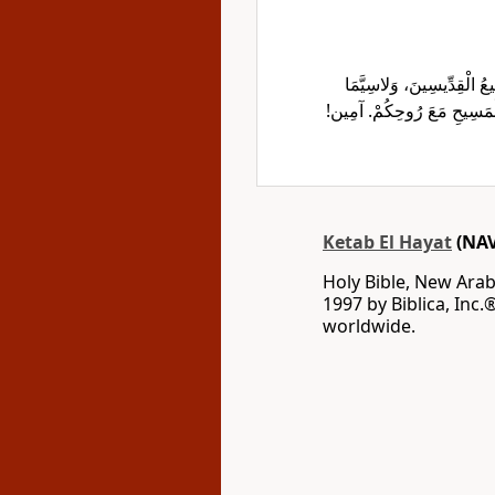
يعُ الْقِدِّيسِينَ، وَلاسِيَّمَا
عَ الْمَسِيحِ مَعَ رُوحِكُمْ. آمِين
Ketab El Hayat
(NAV
Holy Bible, New Arab
1997 by Biblica, Inc.
worldwide.