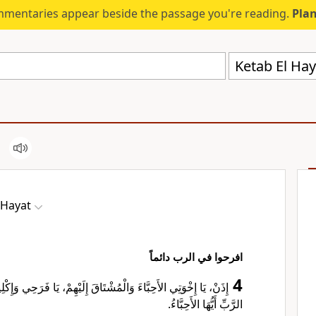
mmentaries appear beside the passage you're reading.
Plan
Ketab El Hay
 Hayat
افرحوا في الرب دائماً
4
إِذَنْ، يَا إِخْوَتِي الأَحِبَّاءَ وَالْمُشْتَاقَ إِلَيْهِمْ، يَا فَرَحِي وَإِكْ
الرَّبِّ أَيُّهَا الأَحِبَّاءُ.