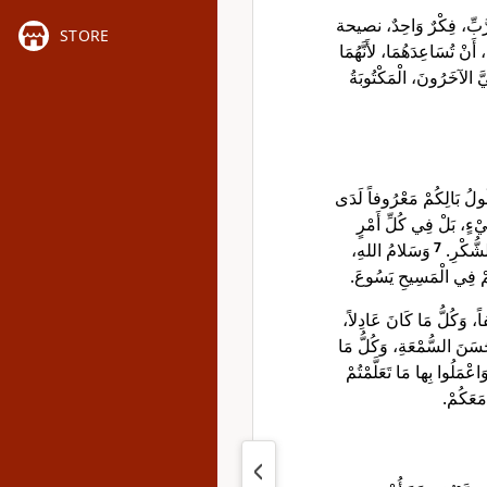
لرَّبِّ، فِكْرٌ وَاحِدٌ، نصيحة
STORE
 أَنْ تُسَاعِدَهُمَا، لأَنَّهُمَا
َّ الآخَرُونَ، الْمَكْتُوبَةُ
ولُ بَالِكُمْ مَعْرُوفاً لَدَى
َيْءٍ، بَلْ فِي كُلِّ أَمْرٍ
وَسَلامُ اللهِ،
7
الشُّكْرِ
َكُمْ فِي الْمَسِيحِ يَسُوعَ
فاً، وَكُلُّ مَا كَانَ عَادِلاً
َسَنَ السُّمْعَةِ، وَكُلُّ مَا
َاعْمَلُوا بِها مَا تَعَلَّمْتُمْ
ُ مَعَكُمْ