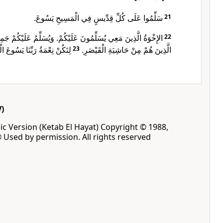
سَلِّمُوا عَلَى كُلِّ قِدِّيسٍ فِي الْمَسِيحِ يَسُوعَ.
21
الإِخْوَةُ الَّذِينَ مَعِي يُسَلِّمُونَ عَلَيْكُمْ. وَيُسَلِّمُ عَلَيْكُمْ جَمِ
22
لِتَكُنْ نِعْمَةُ رَبِّنَا يَسُو!
23
الَّذِينَ هُمْ مِنْ حَاشِيَةِ الْقَيْصَرِ.
)
ic Version (Ketab El Hayat) Copyright © 1988,
® Used by permission. All rights reserved