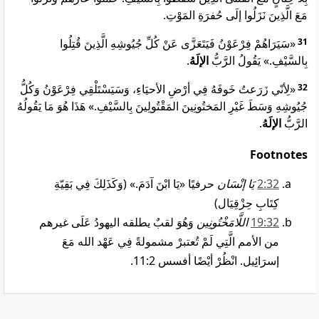
مَعَ الَّذِينَ نَزَلُوا إلَى حُفرَةِ المَوْتِ.
«سَيَرَاهُمْ فِرْعَوْنُ فَيَتَعَزَّى عَنْ كُلِّ جُيُوشِهِ الَّذِينَ قُتِلُوا
31
.
الإلَهُ
بِالسَّيْفِ.» يَقُولُ الرَّبُّ
«لِأنّي زَرَعتُ خَوفَهُ فِي أرْضِ الأحيَاءِ، وَسَيَسْتَلْقِي فِرْعَوْنُ وَكُلُّ
32
جُيُوشِهِ وَسَطَ غَيْرِ المَختُونِينَ المَقْتُولِينَ بِالسَّيْفِ.» هَذَا هُوَ مَا يَقُولُهُ
.
الإلَهُ
الرَّبُّ
Footnotes
32‏:2
يَا إنْسَان
حرفيًا «يَا ابْنَ آدَمَ.» (وَكَذَلِكَ فِي بَقِيّةِ
كِتَابِ حِزْقِيَال)
32‏:19
اللَّامَخْتُونِين
وَهُوَ لقبٌ يطلقه اليهودُ عَلَى غيرهم
من الأمم الَّتِي لَمْ تُعتبرْ مشمولةً فِي عَهْد الله مَعَ
إسرَائِيل. انْظُرْ أيْضًا أفسس 2‏:11.