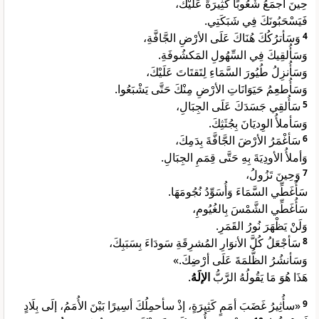
حِينَ أجمَعُ شُعُوبًا كَثِيرَةً عَلَيْكَ،
فَيَسْحَبُونَكَ فِي شَبَكَتِي.
وَسَأترُكُكَ هُنَاكَ عَلَى الأرْضِ الجَّافَّةِ،
4
وَسَأُلقِيكَ فِي السِّهُولِ المَكشُوفَةِ.
وَسَأُنزِلُ طُيُورَ السَّمَاءِ لِتَقتَاتَ عَلَيْكَ،
وَسَأُطعِمُ حَيَوَانَاتِ الأرْضِ مِنْكَ حَتَّى يَشْبَعُوا.
سَأُلقِي جَسَدَكَ عَلَى الجِبَالِ،
5
وَسَأملأُ الوِديَانَ بِجُثَثِكَ.
سَأغْمَرُ الأرْضَ الجَّافَّةَ بِدَمِكَ،
6
وَأملأُ الأودِيَةَ بِهِ حَتَّى قِمَمِ الجِبَالِ.
وَحِينَ تَزُولُ،
7
سَأُغَطِّي السَّمَاءَ وَأُسَوِّدُ نُجُومَهَا.
سَأُغَطِّي الشَّمْسَ بِالغُيُومِ،
وَلَنْ يَظْهَرَ نُورُ القَمَرِ.
سَأجْعَلُ كُلَّ الأنوَارِ المُشرِقَةِ سَودَاءَ بِسَبَبِكَ،
8
وَسَأنشُرُ الظُّلمَةَ عَلَى أرْضِكَ.»
.
الإلَهُ
هَذَا هُوَ مَا يَقُولُهُ الرَّبُّ
«سأُثِيرُ غَضَبَ أمَمٍ كَثِيرَةٍ، إذْ سأحمِلُكَ أسِيرًا بَيْنَ الأُمَمُ، إلَى بِلَادٍ
9