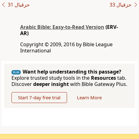
ﺣﺰﻗﻴﺎﻝ 33
ﺣﺰﻗﻴﺎﻝ 31
Arabic Bible: Easy-to-Read Version
(ERV-
AR)
Copyright © 2009, 2016 by Bible League
International
Want help understanding this passage?
PLUS
Explore trusted study tools in the
Resources
tab.
Discover
deeper insight
with Bible Gateway Plus.
Start 7-day free trial
Learn More