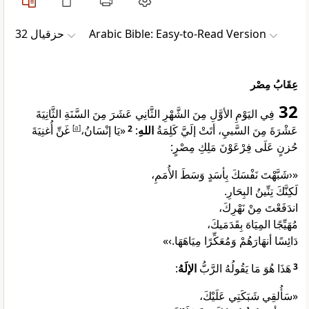
ﺣﺰﻗﻴﺎﻝ 32
Arabic Bible: Easy-to-Read Version
عِقَابُ مِصْر
32
فِي اليَوْمِ الأوَّلِ مِنَ الشَّهْرِ الثَّانِي عَشَرَ مِنَ السَّنَةِ الثَّانِيَةَ
غَنِّ أُغنِيَةَ
]
a
[
«يَا إنْسَانُ،
2
:
اللهِ
عَشْرَةَ مِنَ السَّبيِ، أتَتْ إلَيَّ كَلِمَةُ
حُزنٍ عَلَى فِرْعَوْنَ مَلِكِ مِصْرٍ:
«‹شَبَّهْتَ نَفْسَكَ بِأسَدٍ وَسَطَ الأُمَمِ،
لَكِنَّكَ تِنِّينُ البِحَارِ.
اندَفَعْتَ مِنْ نَهْرِكَ،
مُهَيِّجًا المِيَاهَ بِقَدَمَيكَ،
دَائِسًا أنهَارَهُمْ وَمُعَكِّرًا مِيَاهَهَا.›»
:
الإلَهُ
هَذَا هُوَ مَا يَقُولُهُ الرَّبُّ
3
«سَأُلقِي شَبَكَتِي عَلَيْكَ،