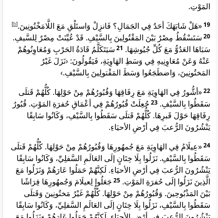
المَوْتِ.
]
b
[
«هَلْ شَابَهَكَ أحَدٌ فِي الجَمَالِ؟ فَانزِلْ وَاستَلْقِ مَعَ اللَّامَخْتُونِينَ.
19
سَتَسْقُطُ مِصْرٌ بَيْنَ المَقْتُولِينَ بِالسَّيْفِ. قَدْ عُيِّنَتْ مِصْرٌ لِلسَّيفِ.
20
سَيَتَكَلَّمُ قَادَةُ الحَرْبِ وَمُعَاوِنُوهُمْ
21
سَبَاهَا العَدُوُّ مَعَ كُلِّ جُيُوشِهَا.
عَنْهُ وَعَنْ مُعَاوِنِيهِ فِي وَسَطِ الهَاوِيَةِ، فَيَقُولُونَ: ‹نَزَلَ غَيْرُ
المَختُونِينَ، وَاضطَجَعُوا وَسَطَ المَقْتولِينَ بِالسَّيْفِ.›
«أشُّورُ فِي الهَاوِيَةِ مَعَ رِفَاقِهَا وَقُبُورُهُمْ مِنْ حَوْلِهَا. كُلُّهُمْ قَتلَى
22
جُعِلَتْ قُبُورُهُمْ فِي أعْمَاقِ حُفرَةِ المَوْتِ. قُبُورُ
23
سَقَطُوا بِالسَّيْفِ.
رِفَاقِهَا حَوْلَ قَبرِهَا. كُلُّهُمْ قَتلَى سَقَطُوا بِالسَّيْفِ، وَكَانُوا سَابِقًا
يَنْشُرُونَ الرُّعبَ فِي أرْضِ الأحيَاءِ.
«عِيلَامُ فِي الهَاوِيَةِ مَعَ جُمهُورِهَا وَقُبُورُهُمْ مِنْ حَوْلِهَا. كُلُّهُمْ قَتلَى
24
سَقَطُوا بِالسَّيْفِ. نَزَلُوا بِلَا خِتَانٍ إلَى العَالَمِ السَّفلِيِّ، وَكَانُوا سَابِقًا
يَنْشُرُونَ الرُّعبَ فِي أرْضِ الأحيَاءِ. لَكِنَّهُمْ حَمَلُوا عَارَهُمْ وَنَزَلُوا مَعَ
جَعَلُوا لِعيلَامَ وَجُمهُورِهَا فِرَاشًا
25
الَّذِينَ نَزَلُوا إلَى حُفرَةِ المَوْتِ.
بَيْنَ المَذْبُوحِينَ. وَقُبُورُهُمْ مِنْ حَوْلِهَا. كُلُّهُمْ غَيْرُ مَختُونِينَ وَقَتلَى
سَقَطُوا بِالسَّيْفِ، نَزَلُوا بِلَا خِتَانٍ إلَى العَالَمِ السَّفلِيِّ، وَكَانُوا سَابِقًا
يَنْشُرُونَ الرُّعبَ فِي أرْضِ الأحيَاءِ. لَكِنَّهُمْ حَمَلُوا عَارَهُمْ وَنَزَلُوا مَعَ