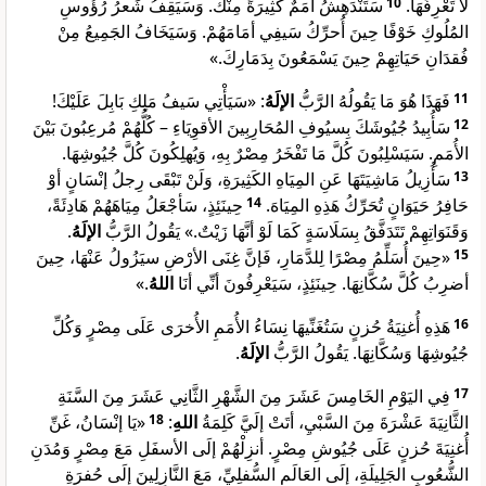
سَتَنْدَهِشُ أُمَمٌ كَثِيرَةً مِنْكَ. وَسَيَقِفُ شَعرُ رُؤُوسِ
10
لَا تَعْرِفُهَا.
المُلُوكِ خَوْفًا حِينَ أُحرِّكُ سَيفِي أمَامَهُمْ. وَسَيَخَافُ الجَمِيعُ مِنْ
فُقدَانِ حَيَاتِهِمْ حِينَ يَسْمَعُونَ بِدَمَارِكَ.»
: «سَيَأْتِي سَيفُ مَلِكِ بَابِلَ عَلَيْكَ!
الإلَهُ
فَهَذَا هُوَ مَا يَقُولُهُ الرَّبُّ
11
سَأُبِيدُ جُيُوشَكَ بِسيُوفِ المُحَارِبِينَ الأقوِيَاءِ – كُلُّهُمْ مُرعِبُونَ بَيْنَ
12
الأُمَمِ. سَيَسْلِبُونَ كُلَّ مَا تَفْخَرُ مِصْرٌ بِهِ، وَيُهلِكُونَ كُلَّ جُيُوشِهَا.
سَأُزِيلُ مَاشِيَتَهَا عَنِ المِيَاهِ الكَثِيرَةِ، وَلَنْ تَبْقَى رِجلُ إنْسَانٍ أوْ
13
حِينَئِذٍ، سَأجْعَلُ مِيَاهَهُمْ هَادِئَةً،
14
حَافِرُ حَيَوَانٍ تُحَرِّكُ هَذِهِ المِيَاهَ.
.
الإلَهُ
وَقَنَوَاتِهِمْ تَتَدَفَّقُ بِسَلَاسَةٍ كَمَا لَوْ أنَّهَا زَيْتٌ.» يَقُولُ الرَّبُّ
«حِينَ أُسَلِّمُ مِصْرًا لِلدَّمَارِ، فَإنَّ غِنَى الأرْضِ سيَزُولُ عَنْهَا، حِينَ
15
.»
اللهُ
أضرِبُ كُلَّ سُكَّانِهَا. حِينَئِذٍ، سَيَعْرِفُونَ أنِّي أنَا
هَذِهِ أُغنِيَةُ حُزنٍ سَتُغَنِّيهَا نِسَاءُ الأُمَمِ الأُخرَى عَلَى مِصْرٍ وَكُلِّ
16
.
الإلَهُ
جُيُوشِهَا وَسُكَّانِهَا. يَقُولُ الرَّبُّ
فِي اليَوْمِ الخَامِسَ عَشَرَ مِنَ الشَّهْرِ الثَّانِي عَشَرَ مِنَ السَّنَةِ
17
«يَا إنْسَانُ، غَنِّ
18
:
اللهِ
الثَّانِيَةَ عَشْرَةَ مِنَ السَّبْيِ، أتَتْ إلَيَّ كَلِمَةُ
أُغنِيَةَ حُزنٍ عَلَى جُيُوشِ مِصْرٍ. أنزِلْهُمْ إلَى الأسفَلِ مَعَ مِصْرٍ وَمُدَنِ
الشُّعُوبِ الجَلِيلَةِ، إلَى العَالَمِ السُّفلِيِّ، مَعَ النَّازِلِينَ إلَى حُفرَةِ