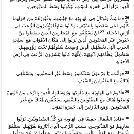
الَّذِينَ نَزَلُوا إلَى حُفرَةِ المَوْتِ، لَيَكُونُوا وَسَطَ المَذْبُوحِينَ.
«مَاشِكُ وَتُوبَالُ فِي الهَاوِيَةِ مَعَ جَيْشِهِمَا وَقُبُورُهُمْ مِنْ حَوْلِهمَا.
26
كُلُّهُمْ قَتلَى سَقَطُوا بِالسَّيْفِ، وَكَانُوا سَابِقًا يَنْشُرُونَ الرُّعبَ فِي
لَنْ يَسْتَلْقُوا مَعَ المُحَارِبِينَ الَّذِينَ سَقَطُوا مِنْ
27
أرْضِ الأحيَاءِ.
جُيُوشِ غَيْرِ المَختُونِينَ الَّذِينَ نَزَلُوا إلَى مَكَانِ الأمْوَاتِ مَعَ أسلِحَةِ
الحربِ الَّتِي تَخُصُّهُمْ، الَّذِينَ وُضِعَتْ سُيُوفُهُمْ تَحْتَ رُؤُوسِهِمْ.
سَتَحْمِلُ عِظَامُهُمْ ذُنُوبَهُمْ، لِأنَّهُمْ كَانُوا يَنْشُرُونَ الرُّعبَ فِي أرْضِ
الأحيَاءِ.
«وَأنْتَ، يَا فِرْعَوْنُ سَتَنْكَسِرُ وَسَطَ غَيْرِ المَختُونِينَ وَتَسْتَلْقِي
28
هُنَاكَ مَعَ المَقْتُولِينَ بِالسَّيْفِ.
«أدُومُ فِي الهَاوِيَةِ مَعَ مُلُوكِهَا وَرُؤَسَائِهَا، الَّذِينَ بِالرُّغمِ مِنْ قُوَّتِهِمْ
29
وُضِعُوا هُنَاكَ مَعَ المَقْتُولِينَ بِالسَّيْفِ. يَسْتَلْقُونَ هُنَاكَ مَعَ غَيْرِ
المَختُونِينَ، وَمَعَ النَّازِلِينَ إلَى حُفرَةِ المَوْتِ.
«قَادَةُ الشِّمَالِ جَمِيعًا فِي الهَاوِيَةِ مَعَ كُلِّ الصِّيدُونِيِّينَ. نَزَلُوا
30
بِعَارِهِمْ مَعَ المَذْبُوحِينَ، بِسَبَبِ الرُّعبِ الَّذِي أثَارُوهُ بِقُوَّتِهِمْ. استَلْقَوْا
بِلَا خِتَانٍ مَعَ القَتلَى الَّذِينَ سَقَطُوا بِالسَّيْفِ. حَمَلُوا عَارَهُمْ وَنَزَلُوا