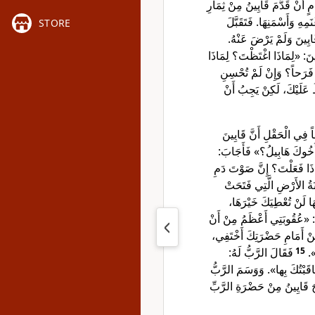
مٍ أَنْ قَدَّمَ قَايِينُ مِنْ ثِمَارِ
َمِهِ وَأَسْمَنِهَا. فَتَقَبَّلَ
STORE
َ قَايِينَ وَلَمْ يَرْضَ عَنْهُ
ينَ: «لِمَاذَا اغْتَظْتَ؟ لِمَاذَا
 فَرَحاً؟ وَإِنْ لَمْ تُحْسِنِ
طَ عَلَيْكَ، لَكِنْ يَجِبُ أَنْ
عاً فِي الْحَقْلِ أَنَّ قَايِينَ
َ أَخُوكَ هَابِيلُ؟» فَأَجَابَ
اذَا فَعَلْتَ؟ إِنَّ صَوْتَ دَمِ
نَةُ الأَرْضِ الَّتِي فَتَحَتْ
ُهَا لَنْ تُعْطِيَكَ خَيْرَهَا
ّ: «عُقُوبَتِي أَعْظَمُ مِنْ أَنْ
مِنْ أَمَامِ حَضْرَتِكَ أَخْتَفِي
فَقَالَ الرَّبُّ لَهُ:
15
نِي
«قَبْتُكَ بِها». وَوَسَمَ الرَّبُّ
َ قَايِينُ مِنْ حَضْرَةِ الرَّبِّ