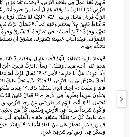
وَحَدَثَ بَعْدَ مُرُورِ أَيَّا
3
قَايِينُ فَقَدْ عَمِلَ فِي فِلَاحَةِ الأَرْضِ.
وَقَدَّمَ هَابِيلُ أَيْضاً مِنْ خَيْرَةِ أَبْكَارِ غَن
4
الأَرْضِ قُرْبَاناً لِلرَّبِّ،
لَكِنَّهُ لَمْ يَتَقَبَّلْ قُرْبَان.
5
الرَّبُّ قُرْبَانَ هَابِيلَ وَرَضِيَ عَنْهُ.
فَسَأَلَ الرَّبُّ قَايِ
6
فَاغْتَاظَ قَايِينُ جِدّاً وَتَجَهَّمَ وَجْهُهُ كَمَداً.
لَوْ أَحْسَنْتَ فِي تَصَرُّفِكَ أَلَا يُشْرِقُ وَجْهُكَ
7
تَجَهَّمَ وَجْهُكَ؟
التَّصَرُّفَ، فَعِنْدَ الْبَابِ خَطِيئَةٌ تَنْتَظِرُكَ، تَتَشَوَّقُ أَنْ تَتَسَلَّ
تَتَحَكَّمَ فِيهَا».
وَعَادَ قَايِينُ يَتَظَاهَرُ بِالْوُدِّ لأَخِيهِ هَابِيلَ. وَحَدَثَ إِذْ كَانَا مَ
8
وَسَأَلَ الرَّبُّ قَايِينَ: «أَيْن:
9
هَجَمَ عَلَى أَخِيهِ هَابِيلَ وَقَتَلَهُ.
فَقَالَ الرَّبُّ لَهُ: «مَ
10
«لَا أَعْرِفُ. هَلْ أَنَا حَارِسٌ لأَخِي؟»
فَمُنْذُ الآنَ، تَحِلُّ عَلَيْكَ لَعْ
11
أَخِيكَ يَصْرُخُ إِلَيَّ مِنَ الأَرْضِ.
عِنْدَمَا تَفْلَح،
12
فَاهَا وَابْتَلَعَتْ دَمَ أَخِيكَ الَّذِي سَفَكَتْهُ يَدُكَ.
فَقَالَ قَايِينُ لِلرَّبِ
13
وَتَكُونُ شَرِيداً وَطَرِيداً فِي الأَرْضِ».
هَا أَنْتَ الْيَوْمَ قَدْ طَرَدْتَنِي عَنْ وَجْهِ الأَرْضِ، وَ،
14
تُحْتَمَلَ.
وَأَكُونُ شَرِيداً طَرِيداً فِي الأَرْضِ، وَيَقْتُلُنِي كُلُّ مَنْ يَجِدُ».
سَأُعَاقِبُ كُلَّ مَنْ يَقْتُلُكَ بِسَبْعَةِ أَضْعَافِ الْعُقُوبَةِ الَّتِي عَا
وَهَكَذَا خَرَج
16
قَايِينَ بِعَلَامَةٍ تَحْظُرُ عَلَى مَنْ يَلْقَاهُ اغْتِيَالَهُ.
وَسَكَنَ فِي أَرْضِ نُودٍ شَرْقِيَّ عَدْنٍ.