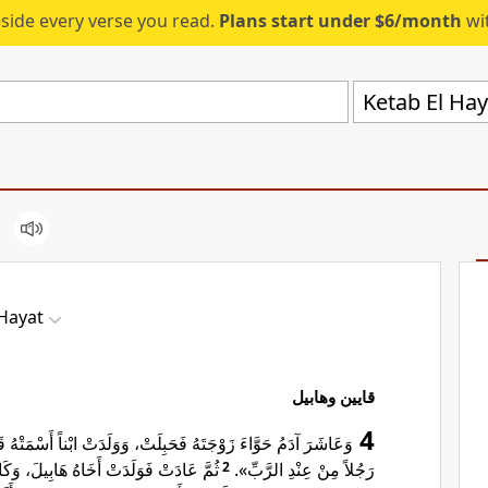
eside every verse you read.
Plans start under $6/month
wit
Ketab El Hay
 Hayat
قايين وهابيل
4
وَعَاشَرَ آدَمُ حَوَّاءَ زَوْجَتَهُ فَحَبِلَتْ، وَوَلَدَتْ ابْناً أَسْمَتْهُ ق
ثُمَّ عَادَتْ فَوَلَدَتْ أَخَاهُ هَابِيلَ، وَكَانَ
2
رَجُلاً مِنْ عِنْدِ الرَّبِّ».