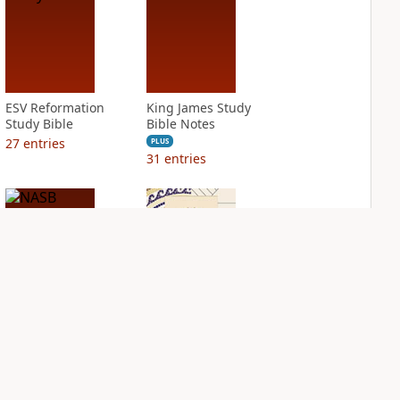
ESV Reformation
King James Study
Study Bible
Bible Notes
27
entries
PLUS
31
entries
NASB Charles F.
NIV Application
Stanley Life
Bible
Principles Bible
PLUS
Notes
13
entries