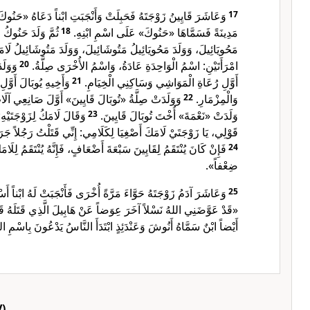
وَعَاشَرَ قَايِينُ زَوْجَتَهُ فَحَبِلَتْ وَأَنْجَبَتِ ابْناً دَعَاهُ «حَنُوكَ»
17
ثُمَّ وَلَدَ حَنُوكُ 
18
مَدِينَةً فَسَمَّاهَا «حَنُوكَ» عَلَى اسْمِ ابْنِهِ.
مَحُويَائِيلَ، وَوَلَدَ مَحُويَائِيلُ مَتُوشَائِيلَ، وَوَلَدَ مَتُوشَائِيلُ لَ.
وَوَل»
20
امْرَأَتَيْنِ: اسْمُ الْوَاحِدَةِ عَادَةُ، وَاسْمُ الأُخْرَى صِلَّةُ.
وَأَخِيهِ يُوبَالَ أَوَّلِ
21
أَوَّلِ رُعَاةِ الْمَوَاشِي وَسَاكِنِي الْخِيَامِ.
وَوَلَدَتْ صِلَّةُ «تُوبَالَ قَايِينَ» أَوَّلَ صَانِعِي آلَا
22
وَالْمِزْمَارِ.
وَقَالَ لَامَكُ لِزَوْجَتَيْهِ
23
وَلَدَتْ «نَعْمَةَ» أُخْتَ تُوبَالَ قَايِينَ.
قَوْلِي، يَا زَوْجَتَيْ لَامَكَ أَصْغِيَا لِكَلَامِي: إِنِّي قَتَلْتُ رَجُلاً .
فَإِنْ كَانَ يُنْتَقَمُ لِقَايِينَ سَبْعَةَ أَضْعَافٍ، فَإِنَّهُ يُنْتَقَمُ لِلَا
24
ضِعْفاً».
وَعَاشَرَ آدَمُ زَوْجَتَهُ حَوَّاءَ مَرَّةً أُخْرَى فَأَنْجَبَتْ لَهُ ابْناً أ:
25
قَدْ عَوَّضَنِي اللهُ نَسْلاً آخَرَ عِوَضاً عَنْ هَابِيلَ الَّذِي قَتَلَهُ ».
أَيْضاً ابْنٌ سَمَّاهُ أَنُوشَ وَعَنْدَئِذٍ ابْتَدَأَ النَّاسُ يَدْعُونَ بِاسْمِ ا.
)