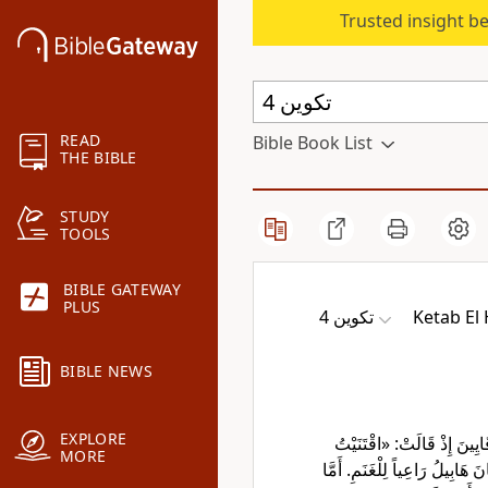
Trusted insight b
READ
Bible Book List
THE BIBLE
STUDY
TOOLS
BIBLE GATEWAY
PLUS
ﺗﻜﻮﻳﻦ 4
Ketab El
BIBLE NEWS
EXPLORE
َايِينَ إِذْ قَالَتْ: «اقْتَنَيْتُ
MORE
 هَابِيلُ رَاعِياً لِلْغَنَمِ. أَمَّا