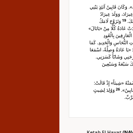
. وَكَانَ قَايِينُ آنَئِذٍ يَبْنِي
عِيرَادَ، وَوَلَدَ عِيرَادُ
وَتَزَوَّجَ لَامَكُ
19
امَكَ
َدَتْ عَادَةُ كُلًّا مِنْ «يَابَالَ
 الْعَازِفِينَ بِالْعُودِ
تِ النُّحَاسِ وَالْحَدِيدِ. كَمَا
: «يَا عَادَةُ وَصِلَّةُ، اسْمَعَا
جَرَحَنِي وَشَابّاً كَسَرَنِي
مَكَ سَبْعَةً وَسَبْعِينَ
َسْمَتْهُ «شِيثاً» إِذْ قَالَتْ
وَوُلِدَ لِشِيثٍ
26
«قَايِينُ
لرَّبِّ
Ketab El Hayat
(NAV