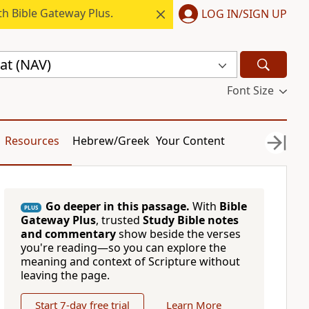
h Bible Gateway Plus.
LOG IN/SIGN UP
at (NAV)
Font Size
Resources
Hebrew/Greek
Your Content
Go deeper in this passage.
With
Bible
PLUS
Gateway Plus
, trusted
Study Bible notes
and commentary
show beside the verses
you're reading—so you can explore the
meaning and context of Scripture without
leaving the page.
Start 7-day free trial
Learn More