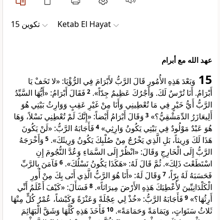
ﺗﻜﻮﻳﻦ 15
Ketab El Hayat
عهد الله مع أبرام
15
وَبَعْدَ هَذِهِ الأُمُورِ قَالَ الرَّبُّ لأَبْرَامَ فِي الرُّؤْيَا: «لا تَخَفْ يَا
فَقَالَ أَبْرَامُ: «أَيُّهَا السَّيِّدُ
2
أَبْرَامُ. أَنَا تُرْسٌ لَكَ. وَأَجْرُكَ عَظِيمٌ جِدّاً».
الرَّبُّ أَيُّ خَيْرٍ فِي مَا تُعْطِينِي وَأَنَا مِنْ غَيْرِ عَقِبٍ وَوَارِثُ بَيْتِي هُوَ
وَقَالَ أَبْرَامُ أَيْضاً: «إِنَّكَ لَمْ تُعْطِنِي نَسْلاً، وَهَا
3
أَلِيعَازَرُ الدِّمَشْقِيُّ؟»
فَأَجَابَهُ الرَّبُّ: «لَنْ يَكُونَ
4
هُوَ عَبْدٌ مَوْلُودٌ فِي بَيْتِي يَكُونُ وَارِثِي»
وَأَخْرَجَهُ
5
هَذَا لَكَ وَرِيثاً، بَلِ الَّذِي يَخْرُجُ مِنْ صُلْبِكَ يَكُونُ وَرِيثَكَ».
الرَّبُّ إِلَى الْخَارِجِ وَقَالَ: «انْظُرْ إِلَى السَّمَاءِ وَعُدَّ النُّجُومَ إِنِ
فَآمَنَ بِالرَّبِّ
6
اسْتَطَعْتَ ذَلِكَ». ثُمَّ قَالَ لَهُ: «هَكَذَا يَكُونُ نَسْلُكَ».
وَقَالَ لَهُ: «أَنَا هُوَ الرَّبُّ الَّذِي أَتَى بِكَ مِنْ أُورِ
7
فَحَسَبَهُ لَهُ بِرّاً،
فَسَأَلَ: «كَيْفَ أَعْلَمُ أَنِّي
8
الْكَلْدَانِيِّينَ لأُعْطِيَكَ هَذِهِ الأَرْضَ مِيرَاثاً».
فَأَجَابَهُ الرَّبُّ: «خُذْ لِي عِجْلَةً وَعَنْزَةً وَكَبْشاً، عُمْرُ كُلٍّ مِنْهَا
9
أَرِثُهَا؟»
فَأَخَذَ هَذِهِ كُلَّهَا وَشَقَّ الْبَهَائِمَ
10
ثَلاثُ سَنَوَاتٍ، وَيَمَامَةً وَحَمَامَةً».