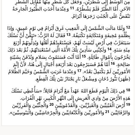
مِنَ الْوَسَطِ إِلَى شَطْرَيْنِ، وَجَعَلَ كُلَّ شَطْرٍ مِنْهَا مُقَابِلَ الشَّطْرِ
وَعِنْدَمَا أَخَذَتِ الطُّيُورُ الْجَارِحَةُ
11
الآخَرِ. أَمَّا الطَّيْرُ فَلَمْ يَشْطُرْهُ.
تَنْقَضُّ عَلَى الْجُثَثِ زَجَرَهَا أَبْرَامُ.
وَلَمَّا مَالَتِ الشَّمْسُ إِلَى الْمَغِيبِ غَرِقَ أَبْرَامُ فِي نَوْمٍ عَمِيقٍ، وَإذَا
12
فَقَالَ لَهُ الرَّبُّ: «تَيَقَّنْ أَنَّ نَسْلَكَ
13
بِظُلْمَةٍ مُخِيفَةٍ وَمُتَكَاثِفَةٍ تَكْتَنِفُهُ.
سَيَتَغَرَّبُ فِي أَرْضٍ لَيْسَتْ لَهُمْ، فَيَسْتَعْبِدُهُمْ أَهْلُهَا وَيُذِلُّونَهُمْ أَرْبَعَ
وَلَكِنَّنِي سَأَدِينُ تِلْكَ الأُمَّةَ الَّتِي اسْتَعْبَدَتْهُمْ، ثُمَّ بَعْدَ ذَلِكَ
14
مِئَةِ سَنَةٍ.
أَمَّا أَنْتَ فَسَتَمُوتُ بِسَلامٍ وَتُدْفَنُ بِشَيْبَةٍ
15
يَخْرُجُونَ بِأَمْوَالٍ طَائِلَةٍ.
أَمَّا هُمْ فَسَيَرْجِعُونَ بَعْدَ أَرْبَعَةِ أَجْيَالٍ إِلَى هُنَا، لأَنَّ إِثْمَ
16
صَالِحَةٍ.
وَعِنْدَمَا غَرَبَتِ الشَّمْسُ وَخَيَّمَ الظَّلامُ
17
الأَمُورِيِّينَ لَمْ يَكْتَمِلْ بَعْدُ».
(ظَهَرَ) تَنُّورُ دُخَانٍ وَمِشْعَلُ نَارٍ يَجْتَازُ بَيْنَ تِلْكَ الْقِطَعِ.
فِي ذَلِكَ الْيَوْمِ قَطَعَ اللهُ عَهْداً مَعْ أَبْرَامَ قَائِلاً: «سَأُعْطِي نَسْلَكَ
18
هَذِهِ الأَرْضَ مِنْ وَادِي الْعَرِيشِ إِلَى النَّهْرِ الْكَبِيرِ، نَهْرِ الْفُرَاتِ.
وَالْحِثِّيِّينَ وَالْفَرِزِّيِّينَ
20
أَرْضَ الْقَيْنِيِّينَ وَالْقَنِزِّيِّينَ، وَالْقَدْمُونِيِّينَ
19
وَالأَمُورِيِّينَ وَالْكَنْعَانِيِّينَ وَالْجِرْجَاشِيِّينَ وَالْيَبُوسِيِّينَ».
21
وَالرَّفَائِيِّينَ