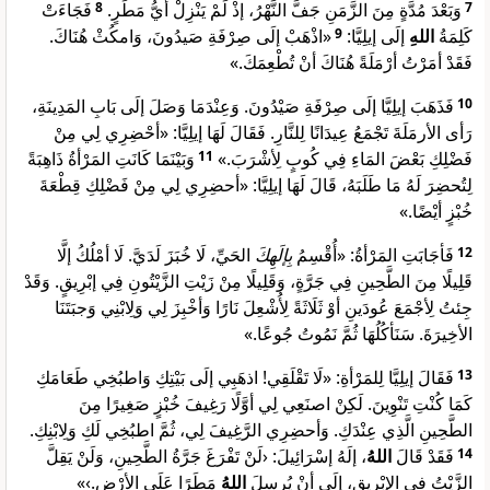
فَجَاءَتْ
8
وَبَعْدَ مُدَّةٍ مِنَ الزَّمَنِ جَفَّ النَّهْرُ، إذْ لَمْ يَنْزِلْ أيُّ مَطَرٍ.
7
«اذْهَبْ إلَى صِرْفَةِ صَيدُونَ، وَامكُثْ هُنَاكَ.
9
إلَى إيلِيَّا:
اللهِ
كَلِمَةُ
فَقَدْ أمَرْتُ أرْمَلَةً هُنَاكَ أنْ تُطْعِمَكَ.»
فَذَهَبَ إيلِيَّا إلَى صِرْفَةِ صَيْدُونَ. وَعِنْدَمَا وَصَلَ إلَى بَابِ المَدِينَةِ،
10
رَأى الأرمَلَةَ تَجْمَعُ عِيدَانًا لِلنَّارِ. فَقَالَ لَهَا إيلِيَّا: «أحْضِرِي لِي مِنْ
وَبَيْنَمَا كَانَتِ المَرْأةُ ذَاهِبَةً
11
فَضْلِكِ بَعْضَ المَاءِ فِي كُوبٍ لِأشْرَبَ.»
لِتُحضِرَ لَهُ مَا طَلَبَهُ، قَالَ لَهَا إيلِيَّا: «أحضِرِي لِي مِنْ فَضْلِكِ قِطْعَةَ
خُبْزٍ أيْضًا.»
الحَيِّ، لَا خُبَزَ لَدَيَّ. لَا أمْلُكُ إلَّا
بِإلَهِكَ
فَأجَابَتِ المَرْأةُ: «أُقْسِمُ
12
قَلِيلًا مِنَ الطَّحِينِ فِي جَرَّةٍ، وَقَلِيلًا مِنْ زَيْتِ الزَّيْتُونِ فِي إبْرِيقٍ. وَقَدْ
جِئتُ لِأجْمَعَ عُودَينِ أوْ ثَلَاثَةً لِأُشْعِلَ نَارًا وَأخْبِزَ لِي وَلِابْنِي وَجبَتَنَا
الأخِيرَةَ. سَنَأكُلُهَا ثُمَّ نَمُوتُ جُوعًا.»
فَقَالَ إيلِيَّا لِلمَرْأةِ: «لَا تَقْلَقِي! اذهَبِي إلَى بَيْتِكِ وَاطبُخِي طَعَامَكِ
13
كَمَا كُنْتِ تَنْوِينَ. لَكِنْ اصنَعِي لِي أوَّلًا رَغِيفَ خُبْزٍ صَغِيرًا مِنَ
الطَّحِينِ الَّذِي عِنْدَكِ. وَأحضِرِي الرَّغِيفَ لِي، ثُمَّ اطبُخِي لَكِ وَلِابْنِكِ.
، إلَهُ إسْرَائِيلَ: ‹لَنْ تَفْرَغَ جَرَّةُ الطَّحِينِ، وَلَنْ يَقِلَّ
اللهُ
فَقَدْ قَالَ
14
الزَّيْتُ فِي الإبْريقِ، إلَى أنْ يُرسِلَ
اللهُ
مَطَرًا عَلَى الأرْضِ.›»