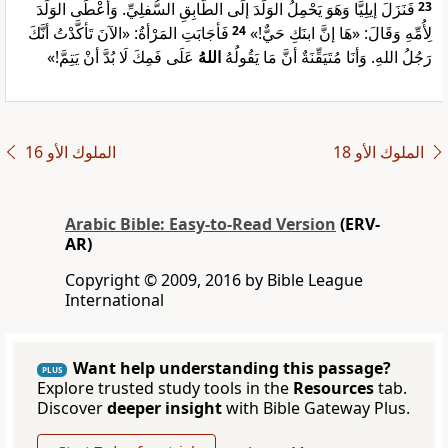
فَنَزَلَ إيلِيَّا وَهَوَ يَحْمِلُ الوَلَدَ إلَى الطَّابِقِ السُّفلِيِّ. وَأعْطَى الوَلَدَ
23
فَأجَابَتِ المَرْأةُ: «الآنَ تَأكَّدْتُ أنَّكَ
24
لِأُمِّهِ وَقَالَ: «هَا إنَّ ابنَكِ حَيٌّ!»
رَجُلُ اللهِ. وَأنَا مُتَيَقِّنَةٌ أنَّ مَا يَقُولُهُ
اللهُ
عَلَى فَمِكَ لَا بُدَّ أنْ يَتِمَّ!»
ﺍﻟﻤﻠﻮﻙ ﺍﻷﻭ 18
ﺍﻟﻤﻠﻮﻙ ﺍﻷﻭ 16
Arabic Bible: Easy-to-Read Version
(ERV-
AR)
Copyright © 2009, 2016 by Bible League
International
Want help understanding this passage?
PLUS
Explore trusted study tools in the
Resources
tab.
Discover
deeper insight
with Bible Gateway Plus.