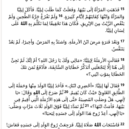
فَذَهَبَتِ المَرْأةُ إلَى بَيْتِهَا. وَفَعَلَتْ كَمَا طَلَبَ إيلِيَّا. فَأكَلَ إيلِيَّا
15
وَلَمْ تَفْرُغْ جَرَّةُ الطَّحِينِ وَلَمْ
16
وَالمَرْأةُ وَابْنُهَا كِفَايَتَهُمْ لِأيَّامٍ كَثِيرَةٍ.
يَنْقُصِ الزَّيْتُ مِنَ الإبْرِيقِ. فَكَانَ هَذَا تَحْقِيقًا لِمَا تَكَلَّمَ بِهِ
اللهُ
عَلَى
لِسَانِ إيلِيَّا.
وَبَعْدَ فَترَةٍ مَرِضَ ابْنُ الأرمَلَةِ. وَاشتَدَّ بِهِ المَرَضُ. وَأخِيرًا، لَمْ يَعُدْ
17
يَتَنَفَّسُ.
فَقَالَتِ الأرمَلَةُ لِإيلِيَّا: «مَالِي وَلَكَ يَا رَجُلَ اللهِ؟ أمْ إنَّكَ لَمْ تَجِئْ
18
إلَى هُنَا إلَّا لِتَجْعَلَنِي أتَذَكَّرُ خَطَايَايَ السَّابِقَةَ، فأدْفَعُ ثَمَنَ تلكَ
الخَطَايَا بِمَوْتِ ابْنِي؟»
فَقَالَ لَهَا إيلِيَّا: «أحْضِرِي ابْنَكِ.» فَأخَذَ إيلِيَّا الوَلَدَ مِنْهَا وَحَمَلَهُ إلَى
19
وَقَالَ: «يَا
اللهِ
ثُمَّ صَرَخَ إلَى
20
الطَّابِقِ العُلوِيِّ حَيْثُ كَانَ يُقِيمُ.
إلَهِي
، هَلْ وَصَلَتِ المُصِيبَةُ حَتَّى إلَى هَذِهِ الأرْمَلَةِ الَّتِي أُقِيمُ فِي
ثُمَّ تَمَدَّدَ إيلِيَّا فَوْقَ الوَلَدِ ثَلَاثَ مَرَّاتٍ وَصَلَّى:
21
بَيْتِهَا، فَأمَتَّ ابْنَهَا؟»
«يَا
إلَهِي
، أعِدْ رُوحَ هَذَا الوَلَدِ إلَى جَسَدِهِ لِيَحيَا!»
صَلَاةَ إيلِيَّا. فَرَجِعَتْ رُوحُ الوَلَدِ إلَى جَسَدِهِ فَعَاشَ!
اللهُ
فَاسْتَجَابَ
22