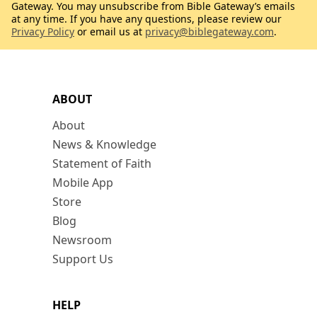
Gateway. You may unsubscribe from Bible Gateway’s emails
at any time. If you have any questions, please review our
Privacy Policy
or email us at
privacy@biblegateway.com
.
ABOUT
About
News & Knowledge
Statement of Faith
Mobile App
Store
Blog
Newsroom
Support Us
HELP