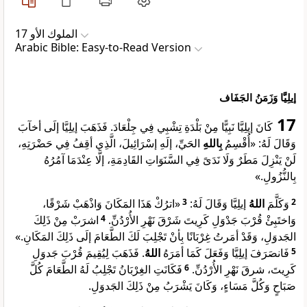
ﺍﻟﻤﻠﻮﻙ ﺍﻷﻭ 17
Arabic Bible: Easy-to-Read Version
إيلِيَّا وَزَمَنُ الجَفَاف
17
كَانَ إيلِيَّا نَبِيًّا مِنْ بَلْدَةِ تِشْبِي فِي جِلْعَادَ. فَذَهَبَ إيلِيَّا إلَى أخآبَ
وَقَالَ لَهُ: «أُقْسِمُ
بِاللهِ
الحَيِّ، إلَهِ إسْرَائِيلَ، الَّذِي أقِفُ فِي حَضْرَتِهِ،
لَنْ يَنْزِلَ مَطَرٌ وَلَا نَدَىً فِي السَّنَوَاتِ القَادِمَةِ، إلَّا عِنْدَمَا آمُرُهُ
بِالنُّزُولِ.»
«اترُكْ هَذَا المَكَانَ وَاذْهَبْ شَرْقًا،
3
إيلِيَّا وَقَالَ لَهُ:
اللهُ
وَكَلَّمَ
2
اشرَبْ مِنْ ذَلِكَ
4
وَاختَبِئْ قُرْبَ جَدْوَلِ كَرِيتَ شَرْقَ نَهْرِ الأُرْدُنِّ.
الجَدوَلِ، وَقَدْ أمَرتُ غِرْبَانًا بِأنْ تَجْلِبَ لَكَ الطَّعَامَ إلَى ذَلِكَ المَكَانِ.»
. فَذَهَبَ لِيُقِيمَ قُرْبَ جَدوَلِ
اللهُ
فَانصَرَفَ إيلِيَّا وَفَعَلَ كَمَا أمَرَهُ
5
فَكَانَتِ الغِرْبَانُ تَجْلِبُ لَهُ الطَّعَامَ كُلَّ
6
كَرِيتَ، شرقَ نَهْرِ الأُرْدُنِّ.
صَبَاحٍ وَكُلَّ مَسَاءٍ، وَكَانَ يَشْرَبُ مِنْ ذَلِكَ الجَدوَلِ.