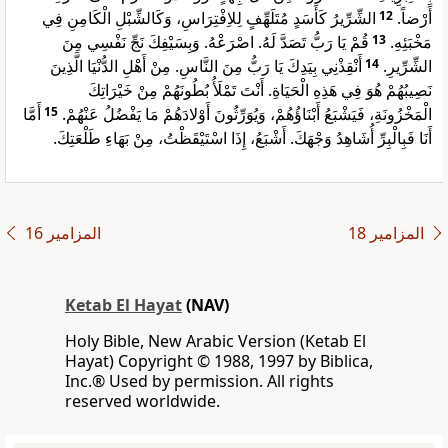
الشِّرِّيرُ كَأَسَدٍ مُتَلَهِّفٍ لِلاِفْتِرَاسِ، وَكَالشِّبْلِ الْكَامِنِ فِي
12
أَرْضاً.
قُمْ يَا رَبُّ تَصَدَّ لَهُ. اصْرَعْهُ. وَبِسَيْفِكَ نَجِّ نَفْسِي مِنَ
13
مَخْبَئِهِ.
أَنْقِذْنِي بِيَدِكَ يَا رَبُّ مِنَ النَّاسِ. مِنْ أَهْلِ الدُّنْيَا الَّذِينَ
14
الشِّرِّيرِ.
نَصِيبُهُمْ هُوَ فِي هَذِهِ الْحَيَاةِ. أَنْتَ تَمْلَأُ بُطُونَهُمْ مِنْ خَيْرَاتِكَ
أَمَّا
15
الْمَخْزُونَةِ، فَيَشْبَعُ أَبْنَاؤُهُمْ، وَيُوَرِّثُونَ أَوْلادَهُمْ مَا يَفْضُلُ عَنْهُمْ.
أَنَا فَبِالْبِرِّ أُشَاهِدُ وَجْهَكَ. أَشْبَعُ، إِذَا اسْتَيْقَظْتُ، مِنْ بَهَاءِ طَلْعَتِكَ.
ﺍﻟﻤﺰﺍﻣﻴﺮ 18
ﺍﻟﻤﺰﺍﻣﻴﺮ 16
Ketab El Hayat
(NAV)
Holy Bible, New Arabic Version (Ketab El
Hayat) Copyright © 1988, 1997 by Biblica,
Inc.® Used by permission. All rights
reserved worldwide.