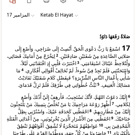
ﺍﻟﻤﺰﺍﻣﻴﺮ 17
Ketab El Hayat
صَلاةٌ رَفَعَهَا دَاوُدُ
17
اسْمَعْ يَا رَبُّ دَعْوَى الْحَقِّ. أَنْصِتْ إِلَى صُرَاخِي، وَأَصْغِ إِلَى
لِيَخْرُجْ مِنْ أَمَامِكَ قَضَائِي،
2
صَلاتِي الصَّاعِدَةِ مِنْ شَفَتَيْنِ صَادِقَتَيْنِ.
اخْتَبَرْتَ قَلْبِي إِذِ افْتَقَدْتَنِي لَيْلاً،
3
وَلْتُلاحِظْ عَيْنَاكَ اسْتِقَامَتِي.
مَا
4
وَامْتَحَنْتَنِي فَلَمْ تَجِدْ فِيَّ سُوءاً. لَمْ تُخَالِفْ أَقْوَالِي أَفْكَارِي.
شَأْنِي بِأَعْمَالِ النَّاسِ الشِّرِّيرَةِ؟ فَبِفَضْلِ كَلامِ شَفَتَيْكَ تَفَادَيْتُ
ثَبَّتُّ خُطْوَاتِي فِي طُرُقِكَ فَلَمْ تَزِلَّ قَدَمَايَ.
5
مَسَالِكَ الْعَنِيفِ.
إِلَيْكَ دَعَوْتُ اللهُمَّ، لأَنَّكَ تَسْتَجِيبُ، فَأَرهِفْ إِلَيَّ أُذُنَكَ وَأَصْغِ
6
أَظْهِرْ رَوْعَةَ مَرَاحِمِكَ يَا مَنْ تُخَلِّصُ بِيَمِينِكَ مَنْ يَلْتَجِئُونَ
7
لِكَلامِي.
احْفَظْنِي كَحَدَقَةِ عَيْنِكَ، وَاسْتُرْنِي بِظِلِّ
8
إِلَيْكَ مِنْ مُطَارِدِيهِمْ.
احْفَظْنِي مِنَ الأَشْرَارِ الَّذِينَ يُخْرِبُونَنِي، مِنْ أَعْدَائِي الْقَتَلَةِ
9
جَنَاحَيْكَ.
عَوَاطِفُهُمْ مُتَحَجِّرَةٌ لَا تُشْفِقُ. أَفْوَاهُهُمْ تَنْطِقُ
10
الْمُحْدِقِينَ بِي.
حَاصَرُونَا مِنْ كُلِّ جِهَةٍ، وَوَطَّدُوا العَزْمَ عَلَى طَرْحِنَا
11
بِالْكِبْرِيَاءِ.