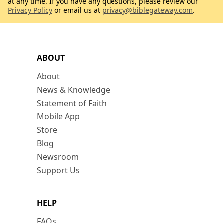
at any time. If you have any questions, please review our
Privacy Policy
or email us at
privacy@biblegateway.com
.
ABOUT
About
News & Knowledge
Statement of Faith
Mobile App
Store
Blog
Newsroom
Support Us
HELP
FAQs