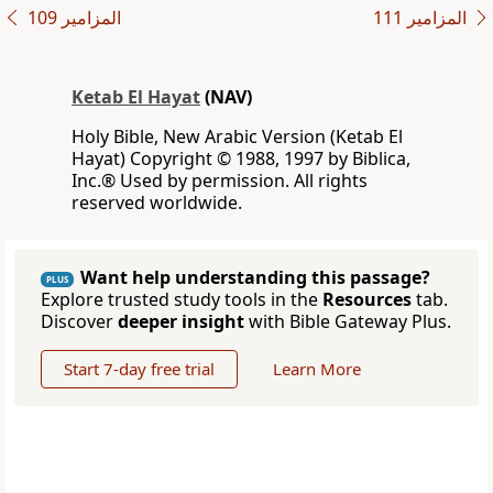
ﺍﻟﻤﺰﺍﻣﻴﺮ 111
ﺍﻟﻤﺰﺍﻣﻴﺮ 109
Ketab El Hayat
(NAV)
Holy Bible, New Arabic Version (Ketab El
Hayat) Copyright © 1988, 1997 by Biblica,
Inc.® Used by permission. All rights
reserved worldwide.
Want help understanding this passage?
PLUS
Explore trusted study tools in the
Resources
tab.
Discover
deeper insight
with Bible Gateway Plus.
Start 7-day free trial
Learn More