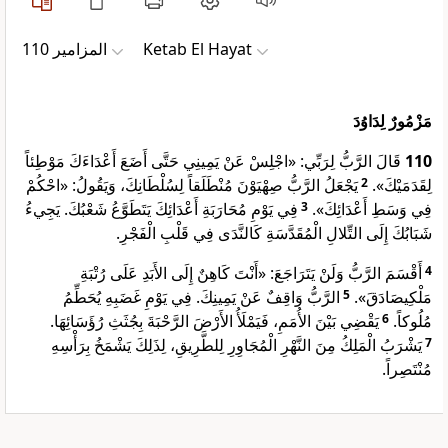
ﺍﻟﻤﺰﺍﻣﻴﺮ 110
Ketab El Hayat
مَزْمُورٌ لِدَاوُدَ
قَالَ الرَّبُّ لِرَبِّي: «اجْلِسْ عَنْ يَمِينِي حَتَّى أَضَعَ أَعْدَاءَكَ مَوْطِئاً
110
يَجْعَلُ الرَّبُّ صِهْيَوْنَ مُنْطَلَقاً لِسُلْطَانِكَ، وَيَقُولُ: «احْكُمْ
2
لِقَدَمَيْكَ».
فِي يَوْمِ مُحَارَبَةِ أَعْدَائِكَ يَتَطَوَّعُ شَعْبُكَ. يَجِيءُ
3
فِي وَسَطِ أَعْدَائِكَ».
شَبَابُكَ إِلَى التِّلالِ الْمُقَدَّسَةِ كَالنَّدَى فِي قَلْبِ الْفَجْرِ.
أَقْسَمَ الرَّبُّ وَلَنْ يَتَرَاجَعَ: «أَنْتَ كَاهِنٌ إِلَى الأَبَدِ عَلَى رُتْبَةِ
4
الرَّبُّ وَاقِفٌ عَنْ يَمِينِكَ. فِي يَوْمِ غَضَبِهِ يُحَطِّمُ
5
مَلْكِيصَادَقَ».
يَقْضِي بَيْنَ الأُمَمِ، فَيَمْلَأُ الأَرْضَ الرَّحْبَةَ بِجُثَثِ رُؤَسَائِهَا.
6
مُلُوكاً.
يَشْرَبُ الْمَلِكُ مِنَ النَّهْرِ الْمُجَاوِرِ لِلطَّرِيقِ، لِذَلِكَ يَشْمَخُ بِرَأْسِهِ
7
مُنْتَصِراً.