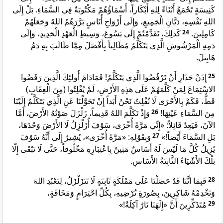
كَنِيسَةٍ تَجْمَعُ أَبْنَاءً لِلهِ أَبْكَاراً، أَسْمَاؤُهُمْ مَكْتُوبَةٌ فِي السَّمَاءِ. بَلْ إِلَى
اللهِ نَفْسِهِ، دَيَّانِ الْجَمِيعِ، وَإِلَى أَرْوَاحِ أُنَاسٍ بَرَّرَهُمُ اللهُ وَجَعَلَهُمْ
كَذلِكَ، تَقَدَّمْتُمْ إِلَى يَسُوعَ، وَسِيطِ الْعَهْدِ الْجَدِيدِ، وَإِلَى
24
كَامِلِينَ.
دَمِهِ الْمَرْشُوشِ الَّذِي يَتَكَلَّمُ مُطَالِباً بِأَفْضَلَ مِمَّا طَالَبَ بِهِ دَمُ
هَابِيلَ.
إِذَنْ حَذَارِ أَنْ تَرْفُضُوا الَّذِي يَتَكَلَّمُ! فَمَادَامَ أُولئِكَ الَّذِينَ رَفَضُوا
25
الاسْتِمَاعَ لِمَنْ كَلَّمَهُمْ عَلَى هذِهِ الأَرْضِ، لَمْ يُفْلِتُوا (مِنَ الْعِقَابِ)
قَطُّ، فَكَمْ بِالأَحْرَى لَا نُفْلِتُ نَحْنُ أَبَداً إِنْ تَحَوَّلْنَا عَنِ الَّذِي يَتَكَلَّمُ إِلَيْنَا
وَإِذْ تَكَلَّمَ اللهُ قَدِيماً، زَلْزَلَ صَوْتُهُ الأَرْضَ، أَمَّا
26
مِنَ السَّمَاءِ عَيْنِهَا!
الآنَ، فَيَعِدُ قَائِلاً: «إِنِّي مَرَّةً أُخْرَى، سَوْفَ أُزَلْزِلُ لَا الأَرْضَ وَحْدَهَا،
وَبِقَوْلِهِ: «مَرَّةً أُخْرَى»، يُشِيرُ إِلَى أَنَّهُ سَوْفَ
27
بَلِ السَّمَاءَ أَيْضاً!»
يُزِيلُ كُلَّ مَا لَيْسَ لَهُ أَسَاسٌ مَتِينٌ بِاعْتِبَارِهِ مَخْلُوقاً، حَتَّى لَا تَبْقَى إِلّا
تِلْكَ الأَشْيَاءُ الثَّابِتَةُ الأَسَاسِ.
فَبِمَا أَنَّنَا قَدْ حَصَلْنَا عَلَى مَمْلَكَةٍ ثَابِتَةٍ لَا تَتَزَلْزَلُ، لِنَعْبُدِ اللهَ
28
وَنَخْدِمْهُ شَاكِرِينَ، بِصُورَةٍ تُرْضِيهِ، بِكُلِّ احْتِرَامٍ وَمَخَافَةٍ،
مُتَذَكِّرِينَ أَنَّ «إِلَهَنَا نَارٌ آكِلَةٌ!»
29