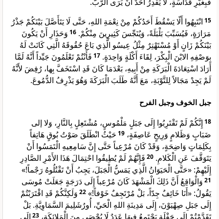
فَبِغَيْرِ قَدَاسَةٍ، لَا يَقْدِرُ أَحَدٌ أَنْ يَرَى الرَّبَّ.
انْتَبِهُوا أَلّا يَسْقُطَ أَحَدُكُمْ مِنْ نِعْمَةِ اللهِ، حَتَّى لَا يَتَأَصَّلَ بَيْنَكُمْ جَذْرُ
15
وَحَذَارِ أَنْ يَكُونَ
16
مَرَارَةٍ، فَيُسَبِّبَ بَلْبَلَةً، وَيُنَجِّسَ كَثِيرِينَ مِنْكُمْ.
بَيْنَكُمْ زَانٍ أَوْ مُسْتَهْتِرٌ مِثْلُ عِيسُو الَّذِي بَاعَ حُقُوقَهُ الَّتِي كَانَتْ لَهُ
فَأَنْتُمْ تَعْلَمُونَ جَيِّداً أَنَّهُ لَمَّا
17
بِوَصْفِهِ الابْنَ الْبِكْرَ، لِقَاءَ أَكْلَةٍ وَاحِدَةٍ.
أَرَادَ اسْتِعَادَةَ الْبَرَكَةِ مِنْ أَبِيهِ، بَعْدَمَا كَانَ قَدِ اسْتَخَفَّ بِها، رُفِضَ لأَنَّهُ
لَمْ يَجِدْ مَجَالاً لِلتَّوْبَةِ، مَعَ أَنَّهُ طَلَبَ الْبَرَكَةَ وَهُوَ يَذْرِفُ الدُّمُوعَ.
جبل الخوف وجبل الفرح
إِنَّكُمْ لَمْ تَقْتَرِبُوا إِلَى جَبَلٍ مَلْمُوسٍ، مُشْتَعِلٍ بِالنَّارِ، وَلا إلى
18
حَيْثُ انْطَلَقَ صَوْتُ بُوقٍ هَاتِفاً
19
ضَبَابٍ وَظَلامٍ وَرِيحٍ عَاصِفَةٍ،
بِكَلِمَاتٍ وَاضِحَةٍ، وَقَدْ كَانَ مُرْعِباً حَتَّى إِنَّ سَامِعِيهِ الْتَمَسُوا أَنْ
فَإِنَّهُمْ لَمْ يُطِيقُوا احْتِمَالَ هَذَا الأَمْرِ الصَّادِرِ
20
يَتَوَقَّفَ عَنِ الْكَلامِ.
إِلَيْهِمْ: «حَتَّى الْحَيَوَانُ الَّذِي يَمَسُّ الْجَبَلَ، يَجِبُ أَنْ تَقْتُلُوهُ رَجْماً!»
وَالْوَاقِعُ أَنَّ ذَلِكَ الْمَشْهَدَ كَانَ مُرْعِباً إِلَى دَرَجَةٍ جَعَلَتْ مُوسَى
21
وَلَكِنَّكُمْ قَدِ اقْتَرَبْتُمْ
22
يَقُولُ: «أَنَا خَائِفٌ جِدّاً، بَلْ مُرْتَجِفٌ خَوْفاً!»
إِلَى جَبَلِ صِهْيَوْنَ، إِلَى مَدِينَةِ اللهِ الْحَيِّ، أُورُشَلِيمَ السَّمَاوِيَّةِ. بَلْ
إِلَى
23
تَقَدَّمْتُمْ إِلَى حَفْلَةٍ يَجْتَمِعُ فِيهَا عَدَدٌ لَا يُحْصَى مِنَ الْمَلائِكَةِ،