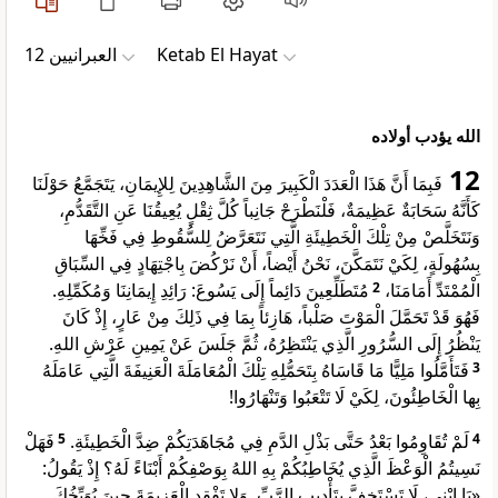
ﺍﻟﻌﺒﺮﺍﻧﻴﻴﻦ 12
Ketab El Hayat
الله يؤدب أولاده
12
فَبِمَا أَنَّ هَذَا الْعَدَدَ الْكَبِيرَ مِنَ الشَّاهِدِينَ لِلإِيمَانِ، يَتَجَمَّعُ حَوْلَنَا
كَأَنَّهُ سَحَابَةٌ عَظِيمَةٌ، فَلْنَطْرَحْ جَانِباً كُلَّ ثِقْلٍ يُعِيقُنَا عَنِ التَّقَدُّمِ،
وَنَتَخَلَّصْ مِنْ تِلْكَ الْخَطِيئَةِ الَّتِي نَتَعَرَّضُ لِلسُّقُوطِ فِي فَخِّهَا
بِسُهُولَةٍ، لِكَيْ نَتَمَكَّنَ، نَحْنُ أَيْضاً، أَنْ نَرْكُضَ بِاجْتِهَادٍ فِي السِّبَاقِ
مُتَطَلِّعِينَ دَائِماً إِلَى يَسُوعَ: رَائِدِ إِيمَانِنَا وَمُكَمِّلِهِ.
2
الْمُمْتَدِّ أَمَامَنَا،
فَهُوَ قَدْ تَحَمَّلَ الْمَوْتَ صَلْباً، هَازِئاً بِمَا فِي ذَلِكَ مِنْ عَارٍ، إِذْ كَانَ
يَنْظُرُ إِلَى السُّرُورِ الَّذِي يَنْتَظِرُهُ، ثُمَّ جَلَسَ عَنْ يَمِينِ عَرْشِ اللهِ.
فَتَأَمَّلُوا مَلِيًّا مَا قَاسَاهُ بِتَحَمُّلِهِ تِلْكَ الْمُعَامَلَةَ الْعَنِيفَةَ الَّتِي عَامَلَهُ
3
بِها الْخَاطِئُونَ، لِكَيْ لَا تَتْعَبُوا وَتَنْهَارُوا!
فَهَلْ
5
لَمْ تُقَاوِمُوا بَعْدُ حَتَّى بَذْلِ الدَّمِ فِي مُجَاهَدَتِكُمْ ضِدَّ الْخَطِيئَةِ.
4
نَسِيتُمُ الْوَعْظَ الَّذِي يُخَاطِبُكُمْ بِهِ اللهُ بِوَصْفِكُمْ أَبْنَاءً لَهُ؟ إِذْ يَقُولُ:
«يَا ابْنِي، لَا تَسْتَخِفَّ بِتَأْدِيبِ الرَّبِّ. وَلا تَفْقِدِ الْعَزِيمَةَ حِينَ يُوَبِّخُكَ