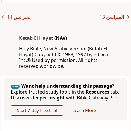
ﺍﻟﻌﺒﺮﺍﻧﻴﻴﻦ 13
ﺍﻟﻌﺒﺮﺍﻧﻴﻴﻦ 11
Ketab El Hayat
(NAV)
Holy Bible, New Arabic Version (Ketab El
Hayat) Copyright © 1988, 1997 by Biblica,
Inc.® Used by permission. All rights
reserved worldwide.
Want help understanding this passage?
PLUS
Explore trusted study tools in the
Resources
tab.
Discover
deeper insight
with Bible Gateway Plus.
Start 7-day free trial
Learn More