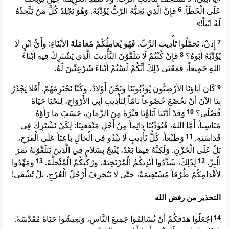
فَإِنَّ الَّذِي يُحِبُّهُ الرَّبُّ يُؤَدِّبُهُ. وَهُوَ يَجْلِدُ كُلَّ مَنْ يَتَّخِذُهُ
6
عَلَى الْخَطَأِ.
لَهُ ابْناً!»
إِذَنْ، تَحَمَّلُوا تَأْدِيبَ الرَّبِّ. فَهُوَ يُعَامِلُكُمْ مُعَامَلَةَ الأَبْنَاءِ: وَأَيُّ ابْنٍ لَا
7
فَإِنْ كُنْتُمْ لَا تَتَلَقَّوْنَ التَّأْدِيبَ الَّذِي يَشْتَرِكُ فِيهِ أَبْنَاءُ
8
يُؤَدِّبُهُ أَبُوهُ؟
اللهِ جَمِيعاً، فَمَعْنَى ذَلِكَ أَنَّكُمْ لَسْتُمْ أَبْنَاءَ شَرْعِيِّينَ لَهُ.
كَانَ آبَاؤنَا الأَرْضِيُّونَ يُؤَدِّبُونَنَا وَنَحْنُ أَوْلادٌ، وَكُنَّا نَحْتَرِمُهُمْ. أَفَلا يَجْدُرُ
9
بِنَا الآنَ أَنْ نَخْضَعَ خُضُوعاً تَامّاً لِتَأْدِيبِ أَبِي الأَرْوَاحِ، لِنَحْيَا حَيَاةً
وَقَدْ أَدَّبَنَا آبَاؤُنَا فَتْرَةً مِنَ الزَّمَانِ، حَسَبَ مَا رَأَوْهُ
10
فُضْلَى؟
مُنَاسِباً. أَمَّا اللهُ، فَيُؤَدِّبُنَا دَائِماً مِنْ أَجْلِ مَنْفَعَتِنَا: لِكَيْ نَشْتَرِكَ فِي
وَطَبْعاً، كُلُّ تَأْدِيبٍ لَا يَبْدُو فِي الْحَالِ بَاعِثاً عَلَى الْفَرَحِ،
11
قَدَاسَتِهِ.
بَلْ عَلَى الْحُزْنِ. وَلَكِنَّهُ فِيمَا بَعْدُ، يُنْتِجُ بِسَلامٍ فِي الَّذِينَ يَتَلَقَّوْنَهُ ثَمَرَ
وَمَهِّدُوا
13
لِذَلِكَ، شَدِّدُوا أَيْدِيَكُمُ الْمُرْتَخِيَةَ، وَرُكَبَكُمُ الْمُنْحَلَّةَ.
12
الْبِرِّ.
لأَقْدَامِكُمْ طُرُقاً مُسْتَقِيمَةً، حَتَّى لَا تَنْحَرِفَ أَرْجُلُ الْعُرْجِ، بَلْ تُشْفَى!
التحذير من رفض الله
اجْعَلُوا هَدَفَكُمْ أَنْ تُسَالِمُوا جَمِيعَ النَّاسِ، وَتَعِيشُوا حَيَاةً مُقَدَّسَةً.
14