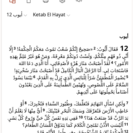
ﺃﻳﻮﺏ 12
Ketab El Hayat
أيوب
12
إِلّا
3
«صَحِيحٌ إِنَّكُمْ شَعْبٌ تَمُوتُ مَعَكُمُ الْحِكْمَةُ!
2
فَقَالَ أَيُّوبُ:
أَنِّي ذُو فَهْمٍ مِثْلَكُمْ، وَلَسْتُ دُونَكُمْ مَعْرِفَةً، وَمَنْ هُوَ غَيْرُ مُلِمٍّ بِهَذِهِ
لَقَدْ أَصْبَحْتُ مَثَارَ هُزْءٍ لأَصْدِقَائِي، أَنَا الَّذِي دَعَا اللهَ
4
الأُمُورِ؟
فَاسْتَجَابَ لِي. أَنَا الرَّجُلُ الْبَارُّ الْكَامِلُ قَدْ أَصْبَحْتُ مَثَارَ سُخْرِيَةٍ!
بَيْنَمَا يَسُودُ
6
يُضْمِرُ الْمُطْمَئِنُّ شَرّاً لِلْبَائِسِ الَّذِي تَزِلُّ بِهِ الْقَدَمُ،
5
السَّلامُ عَلَى اللُّصُوصِ، وَتُهَيْمِنُ الطُّمأْنِينَةُ عَلَى الَّذِينَ يَعْبُدُونَ
أَصْنَاماً يَحْمِلُونَهَا عَلَى أَيْدِيهِمْ.
أَوْ
8
وَلَكِنِ اسْأَلِ البَهَائِمَ فَتُعَلِّمَكَ، وَطُيُورَ السَّمَاءِ فَتُخْبِرَكَ،
7
أَيٌّ مِنْهَا لَا يَعْلَمُ أَنَّ
9
خَاطِبِ الأَرْضَ فَتُعَرِّفَكَ وَسَمَكَ الْبَحْرِ فَيُنْبِئَكَ،
فَفِي يَدِهِ نَفَسُ كُلِّ حَيٍّ وَرُوحُ كُلِّ بَشَرٍ.
10
يَدَ الرَّبِّ قَدْ صَنَعَتْ هَذَا؟
أَلَيْسَتِ الأُذُنُ تَمْتَحِنُ الْكَلامَ كَمَا يَتَذَوَّقُ اللِّسَانُ الطَّعَامَ؟
11
الْحِكْمَةُ تُلازِمُ الشَّيْخُوخَةَ، وفِي طُولِ الأَيَّامِ فَهْمٌ.
12