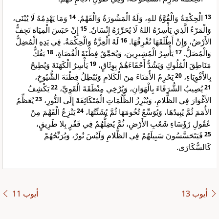
وَمَا يَهْدِمُهُ لَا يُبْنَى،
14
الْحِكْمَةُ وَالْقُوَّةُ للهِ، وَلَهُ الْمَشُورَةُ وَالْفَهْمُ.
13
إِنْ حَبَسَ الْمِيَاهَ تَجِفُّ
15
وَالْمَرْءُ الَّذِي يَأْسِرُهُ اللهُ لَا يُحَرِّرُهُ إِنْسَانٌ.
لَهُ الْعِزَّةُ وَالْحِكْمَةُ. فِي يَدِهِ الْمُضِلُّ
16
الأَرْضُ، وَإِنْ أَطْلَقَهَا تُغْرِقُهَا.
يَفُكُّ
18
يَأْسِرُ الْمُشِيرِينَ، وَيُحَمِّقُ فِطْنَةَ الْقُضَاةِ،
17
وَالْمُضَلُّ.
يَأْسِرُ الْكَهَنَةَ وَيُطِيحُ
19
مَنَاطِقَ الْمُلُوكِ وَيَشُدُّ أَحْقَاءَهُمْ بِوِثَاقٍ،
يَحْرِمُ الأُمَنَاءَ مِنَ الْكَلامِ وَيُبْطِلُ فِطْنَةَ الشُّيُوخِ،
20
بِالأَقْوِيَاءِ،
يَكْشِفُ
22
يُصِيبُ الشُّرَفَاءَ بِالْهَوَانِ، وَيُرْخِي مِنْطَقَةَ الْقَوِيِّ،
21
يُعَظِّمُ
23
الأَغْوَارَ فِي الظَّلامِ، وَيُبْرِزُ الظُّلُمَاتِ الْمُتَكَاثِفَةَ إِلَى النُّورِ،
يَنْزِعُ الْفَهْمَ مِنْ
24
الأُمَمَ ثُمَّ يُبِيدُهَا، وَيُوَسِّعُ تُخُومَهَا ثُمَّ يُشَتِّتُهَا،
عُقُولِ رُؤَسَاءِ شَعْبِ الأَرْضِ، ثُمَّ يُضِلُّهُمْ فِي قَفْرٍ بِلا طَرِيقٍ،
فَيَتَحَسَّسُونَ سَبِيلَهُمْ فِي الظَّلامِ وَلَيْسَ نُورٌ، وَيُرَنِّحُهُمْ
25
كَالسُّكَارَى.
ﺃﻳﻮﺏ 13
ﺃﻳﻮﺏ 11