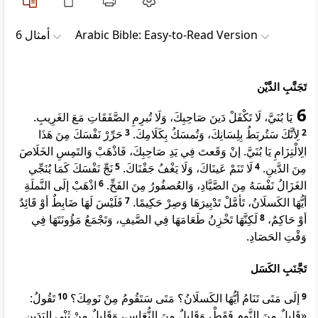
ﺃﻣﺜﺎﻝ 6
Arabic Bible: Easy-to-Read Version
تَجَنَّبِ الدَّيْن
6
يَا بُنَيَّ، لَا تَكْفَلْ دَينَ صَاحِبِكَ، وَلَا تُبرِمِ الصَّفَقَاتِ مَعَ الغَرِيبِ.
حَرِّرْ نَفْسَكَ مِنَ هَذَا
3
لِأنَّكَ سَتُربَطُ بِلِسَانِكَ، وَتُمسَكُ بِكَلَامِكَ.
2
الِالْتِزَامِ يَا بُنَيَّ. إنْ وَقَعتَ فِي يَدِ صَاحِبِكَ، فَاذْهَبْ وَالتَمِسِ الخَلَاصَ
نَجِّ نَفْسَكَ كَمَا يُنَجِّي
5
لَا تَنَمْ عَينَاكَ، وَلَا يَغْفُ جَفْنَاكَ.
4
مِنَ الدَّينِ.
اذْهَبْ إلَى النَّملَةِ
6
الغَزَالُ نَفْسَهُ مِنَ الصَّيَّادِ، وَالعُصفُورُ مِنَ الفَخِّ.
فَلَيْسَ لَهَا ضَابِطٌ أوْ قَائِدٌ
7
أيُّهَا الكَسلَانُ، تَأمَّلْ تَدْبِيرَهَا وَصِرْ حَكِيمًا.
لَكِنَّهَا تَخْزِنُ طَعَامَهَا فِي الصَّيفِ، وَتَجْمَعُ مَؤُونَتَهَا فِي
8
أوْ حَاكِمٌ،
وَقْتِ الحَصَادِ.
تَجَّنَبِ الكَسَل
تَقُولُ:
10
إلَى مَتَى تَنَامُ أيُّهَا الكَسلَانُ؟ مَتَى سَتَقُومُ مِنْ نَومِكَ؟
9
«قَلِيلٌ مِنَ النَّومِ فَقَطْ، وَقَلِيلٌ مِنَ النُّعَاسِ، وَقَلِيلٌ مِنْ ثَنْيِ اليَدَينِ