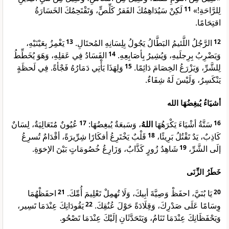
لَكِنْ سَيُدَاهِمُكَ الفَقرُ كَلِّصٍّ، وَتَقْتَحِمُكَ الخَسَارَةُ
11
لِلرَّاحَةِ!»
اقتِحَامًا.
يَغْمِزُ بِعَيْنَيْهِ،
13
الرَّجُلُ اللَّئيمُ البَطَّالُ يَجُولُ بِلِسَانِهِ المُحتَالِ.
12
الفَسَادُ فِي عَقلِهِ، وَهَوَ يُخَطِّطُ
14
وَيَضْرِبُ بِرِجلَيهِ، وَيُشِيرُ بِأصَابِعِهِ.
وَلِهَذَا يَأْتِي دَمَارُهُ فَجْأةً. فِي لَحظَةٍ
15
لِلشَّرِّ، وَيَزْرَعُ الخِصَامَ دَائِمًا.
يَنْكَسِرُ، وَلَيْسَ لَهُ شِفَاءٌ.
أشيَاءُ يُبغِضُهَا الله
عُيُونٌ مُتَعَالِيَةٌ، لِسَانٌ
17
، وَسَبعَةٌ يُبغِضُهَا:
اللهُ
سَتَّةُ أشْيَاءَ يَكْرَهُهَا
16
قَلْبٌ يَخْتَرِعُ أفكَارًا شِرِّيرَةً، أقْدَامٌ تُسرِعُ
18
كَاذِبٌ، يَدٌ تَقْتُلُ بَرِيئًا،
شَاهِدُ زُورٍ كَذَّابٌ، وَزَارِعُ خُصُومَاتٍ بَيْنَ الإخوَةِ.
19
إلَى الشَّرِّ،
خَطَرُ الزِّنَى
احفَظْهُمَا
21
يَا بُنَيَّ، احفَظْ وَصِيَّةَ أبِيكَ، وَلَا تُهمِلْ تَعْلِيمَ أُمِّكَ.
20
يَقُودَانِكَ عِنْدَمَا تَسِير،
22
وِسَامًا عَلَى صَدْرِكَ، وَقِلَادَةً حَوْلَ عُنُقِكَ.
وَيَحْفَظَانِكَ عِنْدَمَا تَنَامُ، وَيَتَحَدَّثَانِ إلَيْكَ عِنْدَمَا تَصْحُو.