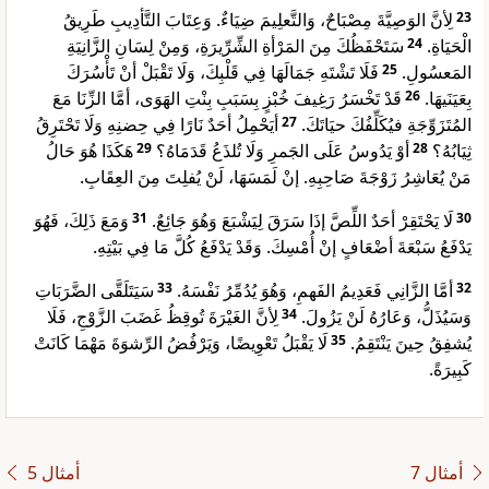
لِأنَّ الوَصِيَّةَ مِصْبَاحٌ، وَالتَّعلِيمَ ضِيَاءٌ. وَعِتَابَ التَّأدِيبِ طَرِيقُ
23
سَتَحْفَظُكَ مِنَ المَرْأةِ الشِّرِّيرَةِ، وَمِنْ لِسَانِ الزَّانِيَةِ
24
الْحَيَاةِ.
فَلَا تَشْتَهِ جَمَالَهَا فِي قَلْبِكَ، وَلَا تَقْبَلْ أنْ تَأْسُرَكَ
25
المَعسُولِ.
قَدْ تَخْسَرُ رَغِيفَ خُبْزٍ بِسَبَبِ بِنْتِ الهَوَى، أمَّا الزِّنَا مَعَ
26
بِعَيَنَيهَا.
أيَحْمِلُ أحَدٌ نَارًا فِي حِضنِهِ وَلَا تَحْتَرِقُ
27
المُتَزَوِّجَةِ فيُكَلِّفُكَ حيَاتَكَ.
هَكَذَا هُوَ حَالُ
29
أوْ يَدُوسُ عَلَى الجَمرِ وَلَا تُلذَعُ قَدَمَاهُ؟
28
ثِيَابُهُ؟
مَنْ يُعَاشِرُ زَوْجَةَ صَاحِبِهِ. إنْ لَمَسَهَا، لَنْ يُفلِتَ مِنَ العِقَابِ.
وَمَعَ ذَلِكَ، فَهُوَ
31
لَا يَحْتَقِرْ أحَدٌ اللِّصَّ إذَا سَرَقَ لِيَشْبَعَ وَهُوَ جَائِعٌ.
30
يَدْفَعُ سَبْعَةَ أضْعَافٍ إنْ أُمْسِكَ. وَقَدْ يَدْفَعُ كُلَّ مَا فِي بَيْتِهِ.
سَيَتَلَقَّى الضَّرَبَاتِ
33
أمَّا الزَّانِي فَعَدِيمُ الفَهمِ، وَهُوَ يُدُمِّرُ نَفْسَهُ.
32
لِأنَّ الغَيْرَةَ تُوقِظُ غَضَبَ الزَّوْجِ، فَلَا
34
وَسَيُذَلُّ، وَعَارُهُ لَنْ يَزُولَ.
لَا يَقْبَلُ تَعْوِيضًا، وَيَرْفُضُ الرِّشوَةَ مَهْمَا كَانَتْ
35
يُشفِقُ حِينَ يَنْتَقِمُ.
كَبِيرَةً.
ﺃﻣﺜﺎﻝ 7
ﺃﻣﺜﺎﻝ 5