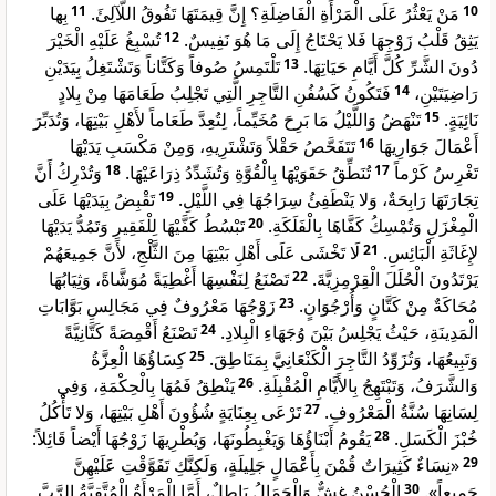
بِها
11
مَنْ يَعْثُرُ عَلَى الْمَرْأَةِ الْفَاضِلَةِ؟ إِنَّ قِيمَتَهَا تَفُوقُ اللَّآلِئَ.
10
تُسْبِغُ عَلَيْهِ الْخَيْرَ
12
يَثِقُ قَلْبُ زَوْجِهَا فَلا يَحْتَاجُ إِلَى مَا هُوَ نَفِيسٌ.
تَلْتَمِسُ صُوفاً وَكَتَّاناً وَتَشْتَغِلُ بِيَدَيْنِ
13
دُونَ الشَّرِّ كُلَّ أَيَّامِ حَيَاتِهَا.
فَتَكُونُ كَسُفُنِ التَّاجِرِ الَّتِي تَجْلِبُ طَعَامَهَا مِنْ بِلادٍ
14
رَاضِيَتَيْنِ،
تَنْهَضُ وَاللَّيْلُ مَا بَرِحَ مُخَيِّماً، لِتُعِدَّ طَعَاماً لأَهْلِ بَيْتِهَا، وَتُدَبِّرَ
15
نَائِيَةٍ.
تَتَفَحَّصُ حَقْلاً وَتَشْتَرِيهِ، وَمِنْ مَكْسَبِ يَدَيْهَا
16
أَعْمَالَ جَوَارِيهَا
وَتُدْرِكُ أَنَّ
18
تُنَطِّقُ حَقَوَيْهَا بِالْقُوَّةِ وَتُشَدِّدُ ذِرَاعَيْهَا.
17
تَغْرِسُ كَرْماً
تَقْبِضُ بِيَدَيْهَا عَلَى
19
تِجَارَتَهَا رَابِحَةٌ، وَلا يَنْطَفِئُ سِرَاجُهَا فِي اللَّيْلِ.
تَبْسُطُ كَفَّيْهَا لِلْفَقِيرِ وَتَمُدُّ يَدَيْهَا
20
الْمِغْزَلِ وَتُمْسِكُ كَفَّاهَا بِالْفَلَكَةِ.
لَا تَخْشَى عَلَى أَهْلِ بَيْتِهَا مِنَ الثَّلْجِ، لأَنَّ جَمِيعَهُمْ
21
لإِغَاثَةِ الْبَائِسِ.
تَصْنَعُ لِنَفْسِهَا أَغْطِيَةً مُوَشَّاةً، وَثِيَابُهَا
22
يَرْتَدُونَ الْحُلَلَ الْقِرْمِزِيَّةَ.
زَوْجُهَا مَعْرُوفٌ فِي مَجَالِسِ بَوَّابَاتِ
23
مُحَاكَةٌ مِنْ كَتَّانٍ وَأُرْجُوَانٍ.
تَصْنَعُ أَقْمِصَةً كَتَّانِيَّةً
24
الْمَدِينَةِ، حَيْثُ يَجْلِسُ بَيْنَ وُجَهَاءِ الْبِلادِ.
كِسَاؤُهَا الْعِزَّةُ
25
وَتَبِيعُهَا، وَتُزَوِّدُ التَّاجِرَ الْكَنْعَانِيَّ بِمَنَاطِقَ.
يَنْطِقُ فَمُهَا بِالْحِكْمَةِ، وَفِي
26
وَالشَّرَفُ، وَتَبْتَهِجُ بِالأَيَّامِ الْمُقْبِلَةِ.
تَرْعَى بِعِنَايَةٍ شُؤُونَ أَهْلِ بَيْتِهَا، وَلا تَأْكُلُ
27
لِسَانِهَا سُنَّةُ الْمَعْرُوفِ.
يَقُومُ أَبْنَاؤُهَا وَيَغْبِطُونَهَا، وَيُطْرِيهَا زَوْجُهَا أَيْضاً قَائِلاً:
28
خُبْزَ الْكَسَلِ.
«نِسَاءٌ كَثِيرَاتٌ قُمْنَ بِأَعْمَالٍ جَلِيلَةٍ، وَلَكِنَّكِ تَفَوَّقْتِ عَلَيْهِنَّ
29
الْحُسْنُ غِشٌّ وَالْجَمَالُ بَاطِلٌ، أَمَّا الْمَرْأَةُ الْمُتَّقِيَّةُ الرَّبَّ
30
جَمِيعاً».