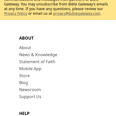
Gateway. You may unsubscribe from Bible Gateway’s emails
at any time. If you have any questions, please review our
Privacy Policy
or email us at
privacy@biblegateway.com
.
ABOUT
About
News & Knowledge
Statement of Faith
Mobile App
Store
Blog
Newsroom
Support Us
HELP