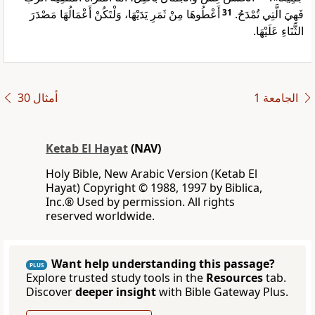
أَعْطُوهَا مِنْ ثَمَرِ يَدَيْهَا، وَلْتَكُنْ أَعْمَالُهَا مَصْدَرَ
31
فَهِيَ الَّتِي تُمْدَحُ.
الثَّنَاءِ عَلَيْهَا.
ﺍﻟﺠﺎﻣﻌﺔ 1
ﺃﻣﺜﺎﻝ 30
Ketab El Hayat
(NAV)
Holy Bible, New Arabic Version (Ketab El
Hayat) Copyright © 1988, 1997 by Biblica,
Inc.® Used by permission. All rights
reserved worldwide.
Want help understanding this passage?
PLUS
Explore trusted study tools in the
Resources
tab.
Discover
deeper insight
with Bible Gateway Plus.