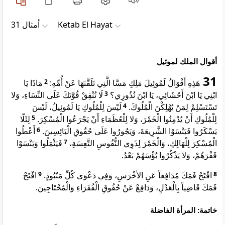
ﺃﻣﺜﺎﻝ 31
Ketab El Hayat
أقوال الملك لموئيل
31
مَاذَا يَا
2
هَذِهِ أَقْوَالُ لَمُوئِيلَ مَلِكِ مَسَّا الَّتِي تَلَقَّنَهَا عَنْ أُمِّهِ:
لَا تُنْفِقْ قُوَّتَكَ عَلَى النِّسَاءِ، وَلا
3
ابْنِي يَا ابْنَ أَحْشَائِي، يَا ابْنَ نُذُورِي؟
لَيْسَ لِلْمُلُوكِ يَا لَمُوئِيلُ، لَيْسَ
4
تَسْتَسْلِمْ لِمَنْ يُهْلِكْنَ الْمُلُوكَ.
لِئَلّا
5
لِلْمُلُوكِ أَنْ يُدْمِنُوا الْخَمْرَ، وَلا لِلْعُظَمَاءِ أَنْ يَجْرَعُوا الْمُسْكِرَ.
أَعْطُوا
6
يَسْكَرُوا فَيَنْسَوْا الشَّرِيعَةَ، وَيَجُورُوا عَلَى حُقُوقِ الْبَائِسِينَ.
فَيَثْمَلُوا وَيَنْسَوْا
7
الْمُسْكِرَ لِلْهَالِكِ، وَالْخَمْرَ لِذَوِي النُّفُوسِ التَّعِسَةِ،
فَقْرَهُمْ، وَلا يَذْكُرُوا بُؤْسَهُمْ بَعْدُ.
افْتَحْ
9
افْتَحْ فَمَكَ مُدَافِعاً عَنِ الأَخْرَسِ، وَفِي دَعْوَى كُلِّ مَنْبُوذٍ.
8
فَمَكَ قَاضِياً بِالْعَدْلِ، وَدَافِعْ عَنْ حُقُوقِ الْفُقَرَاءِ وَالْمُحْتَاجِينَ.
خاتمة: المرأة الفاضلة