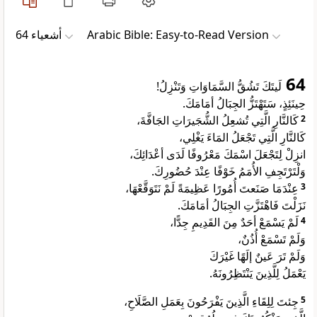
ﺃﺷﻌﻴﺎء 64
Arabic Bible: Easy-to-Read Version
64
لَيتَكَ تَشُقُّ السَّمَاوَاتِ وَتَنْزِلُ!
حِينَئِذٍ، سَتَهْتَزُّ الجِبَالُ أمَامَكَ.
كَالنَّارِ الَّتِي تُشعِلُ الشُّجَيرَاتِ الجَافَّةَ،
2
كَالنَّارِ الَّتِي تَجْعَلُ المَاءَ يَغْلِي،
انزِلْ لِتَجْعَلَ اسْمَكَ مَعْرُوفًا لَدَى أعْدَائِكَ،
وَلْتَرْتَجِفِ الأُمَمُ خَوْفًا عِنْدَ حُضُورِكَ.
عِنْدَمَا صَنَعتَ أُمُورًا عَظِيمَةً لَمْ نَتَوَقَّعْهَا،
3
نَزَلْتَ فَاهْتَزَّتِ الجِبَالُ أمَامَكَ.
لَمْ يَسْمَعْ أحَدٌ مِنَ القَدِيمِ جِدًّا،
4
وَلَمْ تَسْمَعْ أُذُنٌ،
وَلَمْ تَرَ عَينٌ إلَهًا غَيْرَكَ
يَعْمَلُ لِلَّذِينَ يَنْتَظِرُونَهُ.
جِئتَ لِلِقَاءِ الَّذِينَ يَفْرَحُونَ بِعَمَلِ الصَّلَاحِ،
5