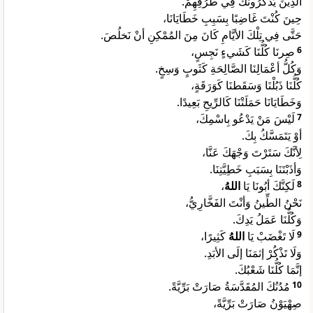
الَّذِينَ يَذْكُرُونَكَ فِي طُرُقِهِمْ.
حِينَ كُنْتَ غَاضِبًا بِسَبِبِ خَطَايَانَا،
حَتَّى فِي تِلْكَ الأيَّامِ كَانَ مِنَ المُمْكِنِ أنْ نَخلُصَ.
صِرنَا كُلُّنَا كَشَيءٍ نَجِسٍ،
6
وَكُلُّ أعْمَالِنَا الصَّالِحَةِ كَثَوبٍ وَسِخٍ.
كُلُّنَا ذَبُلْنَا وَسَقَطنَا كَوَرَقَةٍ،
وَخَطَايَانَا حَمَلَتْنَا كَالرِّيحِ بَعِيدًا.
لَيْسَ مَنْ يَدْعُو بِاسْمِكَ،
7
أوْ يَتَمَسَّكُ بِكَ.
لِأنَّكَ سَتَرْتَ وَجْهَكَ عَنَّا،
وَأذَبْتَنَا بِسَبَبِ خَطِيَّتِنَا.
،
اللهُ
لَكِنَّكَ أبُونَا يَا
8
نَحْنُ الطِّينُ وَأنْتَ الفَخَّارِيُّ،
وَكُلُّنَا عَمَلُ يَدِكَ.
كَثِيرًا،
اللهُ
لَا تَغْضَبْ يَا
9
وَلَا تَذْكُرْ إثمَنَا إلَى الأبَدِ.
إنَّمَا كُلُّنَا شَعْبُكَ.
مُدُنُكَ المُقَدَّسَةُ صَارَتْ بَرِّيَّةً.
10
صِهْيَوْنُ صَارَتْ بَرِّيَّةً،