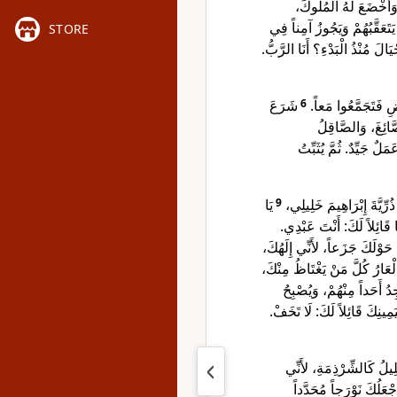
 وَأَخْضَعَ لَهُ الْمُلُوكَ
يَتَعَقَّبُهُمْ وَيَجُوزُ آمِناً فِي
STORE
يَالَ مُنْذُ الْبَدْءِ؟ أَنَا الرَّبُّ
شَرَعَ
6
ضِ فَتَجَمَّعُوا مَعاً
ّائِغَ، وَالصَّاقِلُ
لٌ جَيِّدٌ. ثُمَّ يُثَبِّتُ
يَا
9
ذُرِّيَّةَ إِبْرَاهِيمَ خَلِيلِي
 قَائِلاً لَكَ: أَنْتَ عَبْدِي
تْ حَوْلَكَ جَزَعاً، لأَنِّي إِلَهُكَ
لْعَارُ كُلَّ مَنْ يَغْتَاظُ مِنْكَ
 أَحَداً مِنْهُمْ، وَيُصْبِحُ
ِيَمِينِكَ قَائِلاً لَكَ: لَا تَخَفْ
ِيلُ كَالشِّرْذِمَةِ، لأَنِّي
َجْعَلُكَ نَوْرَجاً مُحَدَّداً