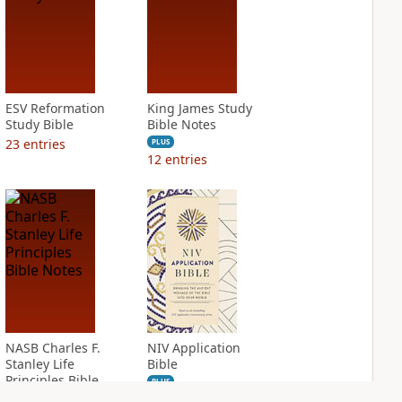
ESV Reformation
King James Study
Study Bible
Bible Notes
23
entries
PLUS
12
entries
NASB Charles F.
NIV Application
Stanley Life
Bible
Principles Bible
PLUS
Notes
13
entries