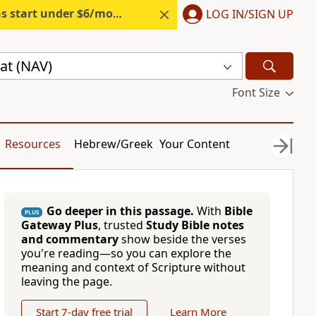
s start under $6/month.
Start free.
LOG IN/SIGN UP
at (NAV)
Font Size
Resources
Hebrew/Greek
Your Content
Go deeper in this passage.
With
Bible
PLUS
Gateway Plus
, trusted
Study Bible notes
and commentary
show beside the verses
you're reading—so you can explore the
meaning and context of Scripture without
leaving the page.
Start 7-day free trial
Learn More