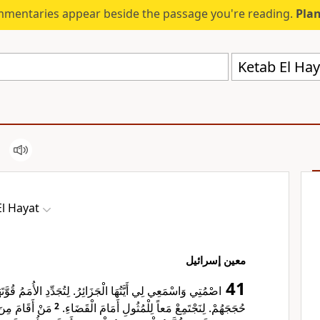
mmentaries appear beside the passage you're reading.
Plan
Ketab El Hay
El Hayat
معين إسرائيل
41
اصْمُتِي وَاسْمَعِي لِي أَيَّتُهَا الْجَزَائِرُ. لِتُجَدِّدِ الأُمَمُ قُوَّتَه
مَنْ أَقَامَ مِن،
2
حُجَجَهُمْ. لِنَجْتَمِعْ مَعاً لِلْمُثُولِ أَمَامَ الْقَضَاءِ.