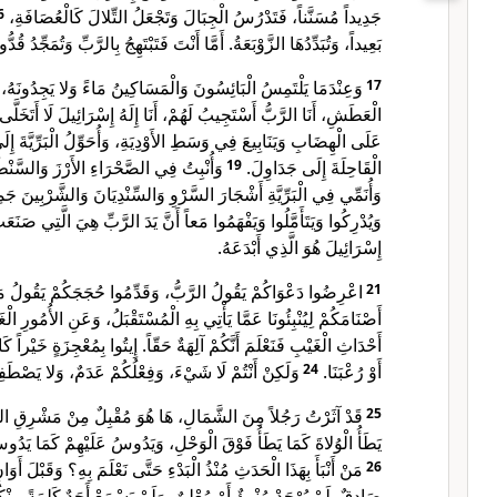
6
جَدِيداً مُسَنَّناً، فَتَدْرُسُ الْجِبَالَ وَتَجْعَلُ التِّلالَ كَالْعُصَافَةِ،
بَعِيداً، وَتُبَدِّدُهَا الزَّوْبَعَةُ. أَمَّا أَنْتَ فَتَبْتَهِجُ بِالرَّبِّ وَتُمَجِّدُ .
وَعِنْدَمَا يَلْتَمِسُ الْبَائِسُونَ وَالْمَسَاكِينُ مَاءً وَلا يَجِدُونَهُ، و
17
الْعَطَشِ، أَنَا الرَّبُّ أَسْتَجِيبُ لَهُمْ، أَنَا إِلَهُ إِسْرَائِيلَ لَا أَتَخَلَ.
عَلَى الْهِضَابِ وَيَنَابِيعَ فِي وَسَطِ الأَوْدِيَةِ، وَأُحَوِّلُ الْبَرِّيَّةَ إ
وَأُنْبِتُ فِي الصَّحْرَاءِ الأَرْزَ وَالسَّ،
19
الْقَاحِلَةَ إِلَى جَدَاوِلَ.
وَأُنَمِّي فِي الْبَرِّيَّةِ أَشْجَارَ السَّرْوِ وَالسِّنْدِيَانَ وَالشَّرْبِينَ ج،
وَيُدْرِكُوا وَيَتَأَمَّلُوا وَيَفْهَمُوا مَعاً أَنَّ يَدَ الرَّبِّ هِيَ الَّتِي صَنَ
إِسْرَائِيلَ هُوَ الَّذِي أَبْدَعَهُ.
اعْرِضُوا دَعْوَاكُمْ يَقُولُ الرَّبُّ، وَقَدِّمُوا حُجَجَكُمْ يَقُولُ م.
21
أَصْنَامَكُمْ لِيُنْبِئُونَا عَمَّا يَأْتِي بِهِ الْمُسْتَقْبَلُ، وَعَنِ الأُمُورِ الْ.
أَحْدَاثِ الْغَيْبِ فَنَعْلَمَ أَنَّكُمْ آلِهَةٌ حَقّاً. إِيتُوا بِمُعْجِزَةٍ خَيْراً كَ
وَلَكِنْ أَنْتُمْ لَا شَيْءَ، وَفِعْلُكُمْ عَدَمٌ، وَلا يَص.
24
أَوْ رُعْبَنَا.
قَدْ آثَرْتُ رَجُلاً مِنَ الشَّمَالِ، هَا هُوَ مُقْبِلٌ مِنْ مَشْرِقِ،
25
يَطَأُ الْوُلاةَ كَمَا يَطَأُ فَوْقَ الْوَحْلِ، وَيَدُوسُ عَلَيْهِمْ كَمَا يَد.
مَنْ أَنْبَأَ بِهَذَا الْحَدَثِ مُنْذُ الْبَدْءِ حَتَّى نَعْلَمَ بِهِ؟ وَقَبْلَ أَو
26
صَادِقٌ. لَمْ يُوْجَدْ مُنْبِئٌ أَوْ مُعْلِنٌ، وَلَمْ يَسْمَعْ أَحَدٌ كَلِمَةً مِن.