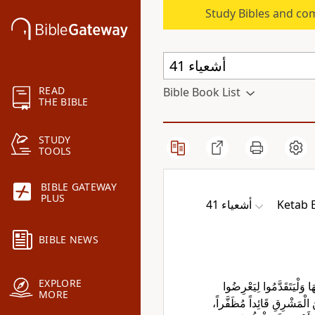
Study Bibles and co
READ
Bible Book List
THE BIBLE
STUDY
TOOLS
BIBLE GATEWAY
PLUS
ﺃﺷﻌﻴﺎء 41
Ketab 
BIBLE NEWS
EXPLORE
َا وَلْيَتَقَدَّمُوا لِيَعْرِضُوا
MORE
َ الْمَشْرِقِ قَائِداً مُظَفَّراً