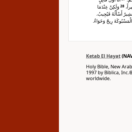
وَلَكِنْ عِنْدَمَا
28
ِيراً
 مُشِيرٌ أَسْأَلُهُ فَيُجِيبُ
 الْمَسْبُوكَةَ رِيحٌ وَخَوَاءٌ
Ketab El Hayat
(NAV
Holy Bible, New Arab
1997 by Biblica, Inc.
worldwide.