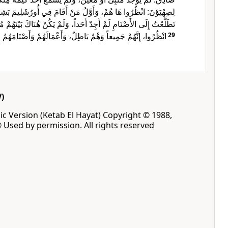
لِصِهْيَوْنَ: انْظُرُوا هَا هُمْ، وَأَوَّلُ مَنْ أَقَامَ فِي أُورُشَلِيمَ بَش،
تَطَلَّعْتُ إِلَى الأَصْنَامِ لَمْ أَجِدْ أَحَداً، وَلَمْ يَكُنْ هُنَاكَ بَيْنَهُمْ.
انْظُرُوا، إِنَّهُمْ جَمِيعاً وَهْمٌ بَاطِلٌ، وَأَعْمَالَهُمْ وَأَصْنَامَهُمُ.
29
)
ic Version (Ketab El Hayat) Copyright © 1988,
® Used by permission. All rights reserved