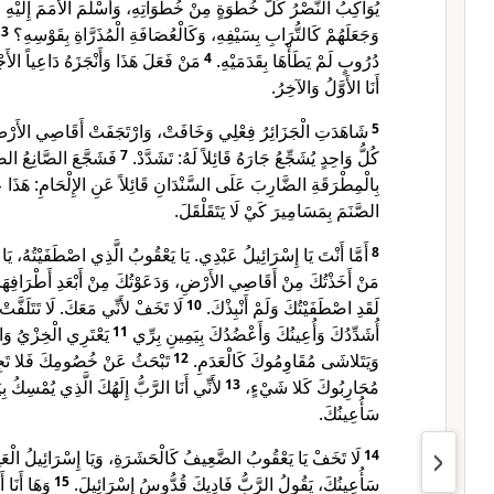
يُوَاكِبُ النَّصْرُ كُلَّ خُطْوَةٍ مِنْ خُطْوَاتِهِ، وَأَسْلَمَ الأُمَمَ إِلَيْهِ،
3
وَجَعَلَهُمْ كَالتُّرَابِ بِسَيْفِهِ، وَكَالْعُصَافَةِ الْمُذَرَّاةِ بِقَوْسِهِ؟
مَنْ فَعَلَ هَذَا وَأَنْجَزَهُ دَاعِياً الأَجْ.
4
دُرُوبٍ لَمْ يَطَأْهَا بِقَدَمَيْهِ.
أَنَا الأَوَّلُ وَالآخِرُ.
شَاهَدَتِ الْجَزَائِرُ فِعْلِي وَخَافَتْ، وَارْتَجَفَتْ أَقَاصِي الأَرْ.
5
فَشَجَّعَ الصَّانِعُ الصَ
7
كُلُّ وَاحِدٍ يُشَجِّعُ جَارَهُ قَائِلاً لَهُ: تَشَدَّدْ.
بِالْمِطْرَقَةِ الضَّارِبَ عَلَى السَّنْدَانِ قَائِلاً عَنِ الإِلْحَامِ: هَذَا عَمَ
الصَّنَمَ بِمَسَامِيرَ كَيْ لَا يَتَقَلْقَلَ.
أَمَّا أَنْتَ يَا إِسْرَائِيلُ عَبْدِي. يَا يَعْقُوبُ الَّذِي اصْطَفَيْتُهُ، يَا ،
8
مَنْ أَخَذْتُكَ مِنْ أَقَاصِي الأَرْضِ، وَدَعَوْتُكَ مِنْ أَبْعَدِ أَطْرَافِهَا.
لَا تَخَفْ لأَنِّي مَعَكَ. لَا تَتَلَفَّ،
10
لَقَدِ اصْطَفَيْتُكَ وَلَمْ أَنْبِذْكَ.
يَعْتَرِي الْخِزْيُ وَا،
11
أُشَدِّدُكَ وَأُعِينُكَ وَأَعْضُدُكَ بِيَمِينِ بِرِّي
تَبْحَثُ عَنْ خُصُومِكَ فَلا تَجِدُ
12
وَيَتَلاشَى مُقَاوِمُوكَ كَالْعَدَمِ.
لأَنِّي أَنَا الرَّبُّ إِلَهُكَ الَّذِي يُمْسِكُ ب.
13
مُحَارِبُوكَ كَلا شَيْءٍ،
سَأُعِينُكَ.
لَا تَخَفْ يَا يَعْقُوبُ الضَّعِيفُ كَالْحَشَرَةِ، وَيَا إِسْرَائِيلُ الْعَل
14
وَهَا أَنَا أ
15
سَأُعِينُكَ، يَقُولُ الرَّبُّ فَادِيكَ قُدُّوسُ إِسْرَائِيلَ.