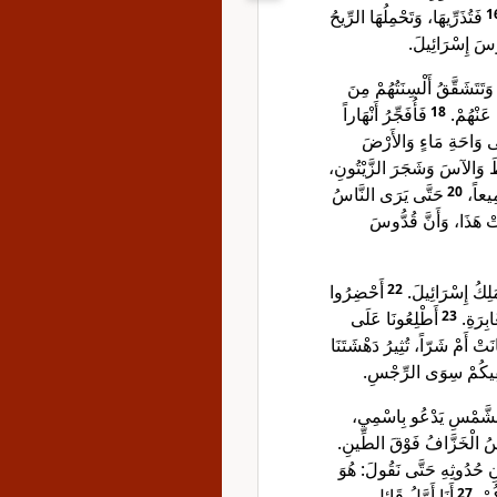
فَتُذَرِّيهَا، وَتَحْمِلُهَا الرِّيحُ
1
قُدُّوسَ إِسْرَائِيلَ
َتَتَشَقَّقُ أَلْسِنَتُهُمْ مِنَ
فَأُفَجِّرُ أَنْهَاراً
18
ّى عَنْهُمْ
ِلَى وَاحَةِ مَاءٍ وَالأَرْضَ
نْطَ وَالآسَ وَشَجَرَ الزَّيْتُونِ
حَتَّى يَرَى النَّاسُ
20
َمِيعاً
عَتْ هَذَا، وَأَنَّ قُدُّوسَ
أَحْضِرُوا
22
َلِكُ إِسْرَائِيلَ
أَطْلِعُونَا عَلَى
23
غَابِرَةِ
انَتْ أَمْ شَرّاً، تُثِيرُ دَهْشَتَنَا
ْطَفِيكُمْ سِوَى الرِّجْسِ
 الشَّمْسِ يَدْعُو بِاسْمِي
ُوسُ الْخَزَّافُ فَوْقَ الطِّينِ
َانِ حُدُوثِهِ حَتَّى نَقُولَ: هُوَ
أَنَا أَوَّلُ قَائِلٍ
27
ْكُمْ