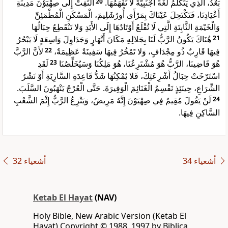
التَفِتْ إِلَى صِهْيَوْنَ مَدِينَةِ
20
بَعْدُ، الَّذِي يَتَكَلَّمُ لُغَةً أَجْنَبِيَّةً لَا تَفْهَمُهَا.
أَعْيَادِنَا، فَتَكْتَحِلَ عَيْنَاكَ بِمَرْأَى أُورُشَلِيمَ، الْمَسْكَنِ الْمُطْمَئِنِّ
وَالْخَيْمَةِ الثَّابِتَةِ الَّتِي لَا تُقْلَعُ أَوْتَادُهَا إِلَى الأَبَدِ وَلا تَنْقَطِعُ حِبَالُهَا
هُنَاكَ يَكُونُ الرَّبُّ لَنَا بِجَلالِهِ مَكَانَ أَنْهَارٍ وَجَدَاوِلَ وَاسِعَةٍ لَا يَبْحُرُ
21
لأَنَّ الرَّبَّ
22
فِيهَا قَارِبٌ ذُو مِجْدَافٍ، وَلا تَمْخُرُ فِيهَا سَفِينَةٌ عَظِيمَةٌ،
لَقَدِ
23
هُوَ قَاضِينَا، الرَّبُّ هُوَ مُشْتَرِعُنَا، هُوَ مَلِكُنَا وَسَيُخَلِّصُنَا
اسْتَرْخَتْ حِبَالُ أَشْرِعَتِكَ، فَلا يُمْكِنُهَا شَدُّ قَاعِدَةِ السَّارِيَةِ أَوْ نَشْرُ
الشِّرَاعِ، حِينَئِذٍ نَقْسِمُ الْغَنَائِمَ الْوَفِيرَةَ. حَتَّى الْعُرْجُ يَنْهَبُونَ السَّلَبَ.
لَنْ يَقُولَ مُقِيمٌ فِي صِهْيَوْنَ إِنَّهُ مَرِيضٌ، وَيَنْزِعُ الرَّبُّ إِثْمَ الشَّعْبِ
24
السَّاكِنِ فِيهَا.
ﺃﺷﻌﻴﺎء 34
ﺃﺷﻌﻴﺎء 32
Ketab El Hayat
(NAV)
Holy Bible, New Arabic Version (Ketab El
Hayat) Copyright © 1988, 1997 by Biblica,