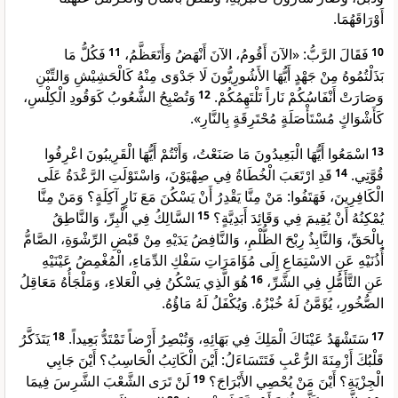
أَوْرَاقَهُمَا.
فَكُلُّ مَا
11
فَقَالَ الرَّبُّ: «الآنَ أَقُومُ، الآنَ أَنْهَضُ وَأَتَعَظَّمُ،
10
بَذَلْتُمُوهُ مِنْ جَهْدٍ أَيُّهَا الأَشُورِيُّونَ لَا جَدْوَى مِنْهُ كَالْحَشِيْشِ وَالتِّبْنِ
وَتُصْبِحُ الشُّعُوبُ كَوَقُودِ الْكِلْسِ،
12
وَصَارَتْ أَنْفَاسُكُمْ نَاراً تَلْتَهِمُكُمْ.
كَأَشْوَاكٍ مُسْتَأْصَلَةٍ مُحْتَرِقَةٍ بِالنَّارِ».
اسْمَعُوا أَيُّهَا الْبَعِيدُونَ مَا صَنَعْتُ، وَأَنْتُمْ أَيُّهَا الْقَرِيبُونَ اعْرِفُوا
13
قَدِ ارْتَعَبَ الْخُطَاةُ فِي صِهْيَوْنَ، وَاسْتَوْلَتِ الرَّعْدَةُ عَلَى
14
قُوَّتِي.
الْكَافِرِينَ، فَهَتَفُوا: مَنْ مِنَّا يَقْدِرُ أَنْ يَسْكُنَ مَعَ نَارٍ آكِلَةٍ؟ وَمَنْ مِنَّا
السَّالِكُ فِي الْبِرِّ، وَالنَّاطِقُ
15
يُمْكِنُهُ أَنْ يُقِيمَ فِي وَقَائِدَ أَبَدِيَّةٍ؟
بِالْحَقِّ، وَالنَّابِذُ رِبْحَ الظُّلْمِ، وَالنَّافِضُ يَدَيْهِ مِنْ قَبْضِ الرِّشْوَةِ، الصَّامُّ
أُذُنَيْهِ عَنِ الاسْتِمَاعِ إِلَى مُؤَامَرَاتِ سَفْكِ الدِّمَاءِ، الْمُغْمِضُ عَيْنَيْهِ
هُوَ الَّذِي يَسْكُنُ فِي الْعَلاءِ، وَمَلْجَأُهُ مَعَاقِلُ
16
عَنِ التَّأَمُّلِ فِي الشَّرِّ،
الصُّخُورِ، يُؤَمَّنُ لَهُ خُبْزُهُ. وَيُكْفَلُ لَهُ مَاؤُهُ.
يَتَذَكَّرُ
18
سَتَشْهَدُ عَيْنَاكَ الْمَلِكَ فِي بَهَائِهِ، وَتُبْصِرُ أَرْضاً تَمْتَدُّ بَعِيداً.
17
قَلْبُكَ أَزْمِنَةَ الرُّعْبِ فَتَتَسَاءَلُ: أَيْنَ الْكَاتِبُ الْحَاسِبُ؟ أَيْنَ جَابِي
لَنْ تَرَى الشَّعْبَ الشَّرِسَ فِيمَا
19
الْجِزْيَةِ؟ أَيْنَ مَنْ يُحْصِي الأَبْرَاجَ؟