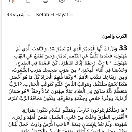
ﺃﺷﻌﻴﺎء 33
Ketab El Hayat
الكرب والعون
33
وَيْلٌ لَكَ أَيُّهَا الْمُدَمِّرُ الَّذِي لَمْ تُدَمَّرْ بَعْدُ، وَالنَّاهِبُ الَّذِي لَمْ
يَنْهَبُوكَ، فَعِنْدَمَا تَكُفُّ عَنِ التَّدْمِيرِ تُدَمَّرُ، وَحِينَ تَمْتَنِعُ عَنِ النَّهْبِ
يَا رَبُّ ارْحَمْنَا. إِيَّاكَ انْتَظَرْنَا، كُنْ عَضُدَنَا فِي الصَّبَاحِ،
2
يَنْهَبُونَكَ.
مِنْ صَوْتِ ضَجِيجِكَ هَرَبَتِ الشُّعُوبُ،
3
وَخَلاصَنَا فِي أَثْنَاءِ الْمِحْنَةِ.
وَكَمَا يَلْتَهِمُ الْجَرَادُ كُلَّ مَا هُوَ أَخْضَرُ،
4
وَمِنَ ارْتِفَاعِكَ تَبَدَّدَتِ الأُمَمُ،
الرَّبُّ
5
هَكَذَا يُجْمَعُ سَلَبُكُمْ، وَيَتَوَاثَبُ النَّاسُ عَلَيْهِ كَتَوَاثُبِ الْجَنَادِبِ.
هُوَ ضَمَانُ
6
مُتَعَظِّمٌ لأَنَّهُ سَاكِنٌ فِي الْعَلاءِ. يَمْلأُ صِهْيَوْنَ عَدْلاً وَحَقّاً.
أَزْمَانِكَ وَوَفْرَةُ خَلاصٍ وَحِكْمَةٍ وَمَعْرِفَةٍ، وَتَكُونُ مَخَافَةُ الرَّبِّ كَنْزَهُ.
هَا رُسُلُكُمْ يَنُوحُونَ خَارِجاً، وَمُمَثِّلُو السَّلامِ يَبْكُونَ بِمَرَارَةٍ.
7
أَقْفَرَتِ الطُّرُقُ وَخَلَتْ مِنْ عَابِرِي السَّبِيلِ، نَقَضَ الْعَهْدَ وَازْدَرَى
8
نَاحَتِ الأَرْضُ وَذَوَتْ. خَجِلَ لُبْنَانُ
9
شُهُودَهُ، وَلَمْ تَعُدْ لِلإِنْسَانِ قِيمَةٌ.
وَذَبُلَ، وَصَارَ شَارُونُ كَالْبَرِّيَّةِ، وَنَفَضَ بَاشَانُ وَالْكَرْمَلُ عَنْهُمَا