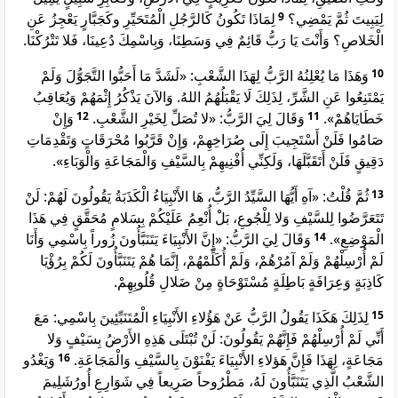
لِمَاذَا تَكُونُ كَالرَّجُلِ الْمُتَحَيِّرِ وكَجَبَّارٍ يَعْجِزُ عَنِ
9
لِيَبِيتَ ثُمَّ يَمْضِي؟
الْخَلاصِ؟ وَأَنْتَ يَا رَبُّ قَائِمٌ فِي وَسَطِنَا، وَبِاسْمِكَ دُعِينَا، فَلا تَتْرُكْنَا.
وَهَذَا مَا يُعْلِنُهُ الرَّبُّ لِهَذَا الشَّعْبِ: «لَشَدَّ مَا أَحَبُّوا التَّجَوُّلَ وَلَمْ
10
يَمْتَنِعُوا عَنِ الشَّرِّ، لِذَلِكَ لَا يَقْبَلُهُمُ اللهُ. وَالآنَ يَذْكُرُ إِثْمَهُمْ وَيُعَاقِبُ
وَإِنْ
12
وَقَالَ لِيَ الرَّبُّ: «لا تُصَلِّ لِخَيْرِ الشَّعْبِ.
11
خَطَايَاهُمْ».
صَامُوا فَلَنْ أَسْتَجِيبَ إِلَى صُرَاخِهِمْ، وَإِنْ قَرَّبُوا مُحْرَقَاتٍ وَتَقْدِمَاتِ
دَقِيقٍ فَلَنْ أَتَقَبَّلَهَا، وَلَكِنِّي أُفْنِيهِمْ بِالسَّيْفِ وَالْمَجَاعَةِ وَالْوَبَاءِ».
ثُمَّ قُلْتُ: «آهِ أَيُّهَا السَّيِّدُ الرَّبُّ، هَا الأَنْبِيَاءُ الْكَذَبَةُ يَقُولُونَ لَهُمْ: لَنْ
13
تَتَعَرَّضُوا لِلسَّيْفِ وَلا لِلْجُوعِ، بَلْ أُنْعِمُ عَلَيْكُمْ بِسَلامٍ مُحَقَّقٍ فِي هَذَا
وَقَالَ لِيَ الرَّبُّ: «إِنَّ الأَنْبِيَاءَ يَتَنَبَّأُونَ زُوراً بِاسْمِي وَأَنَا
14
الْمَوْضِعِ».
لَمْ أُرْسِلْهُمْ وَلَمْ آمُرْهُمْ، وَلَمْ أُكَلِّمْهُمْ، إِنَّمَا هُمْ يَتَنَبَّأُونَ لَكُمْ بِرُؤْيَا
كَاذِبَةٍ وَعِرَافَةٍ بَاطِلَةٍ مُسْتَوْحَاةٍ مِنْ ضَلالِ قُلُوبِهِمْ.
لِذَلِكَ هَكَذَا يَقُولُ الرَّبُّ عَنْ هَؤُلاءِ الأَنْبِيَاءِ الْمُتَنَبِّئِينَ بِاسْمِي: مَعَ
15
أَنِّي لَمْ أُرْسِلْهُمْ فَإِنَّهُمْ يَقُولُونَ: لَنْ تُبْتَلَى هَذِهِ الأَرْضُ بِسَيْفٍ وَلا
وَيَغْدُو
16
مَجَاعَةٍ، لِهَذَا فَإِنَّ هَؤلاءِ الأَنْبِيَاءَ يَفْنَوْنَ بِالسَّيْفِ وَالْمَجَاعَةِ.
الشَّعْبُ الَّذِي يَتَنَبَّأُونَ لَهُ، مَطْرُوحاً صَرِيعاً فِي شَوَارِعِ أُورُشَلِيمَ