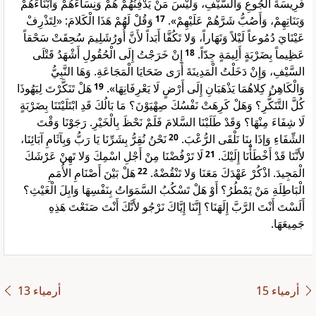
فَرِيسَةَ الْجُوعِ وَالسَّيْفِ، وَلَيْسَ مَنْ يَدْفِنُهُمْ هُمْ وَنِسَاءَهُمْ وَأَبْنَاءَهُمْ
وَقُلْ لَهُمْ هَذَا الْكَلامَ: «لِتَذْرِفْ
17
وَبَنَاتِهِمْ، وَأَصُبُّ شَرَّهُمْ عَلَيْهِمْ».
عَيْنَايَ دُمُوعاً لَيْلاً وَنَهَاراً، وَلا تَكُفَّا أَبَداً لأَنَّ أُورُشَلِيمَ سُحِقَتْ سَحْقاً
إِنْ خَرَجْتُ إِلَى الْحُقُولِ أَشْهَدُ قَتْلَى
18
عَظِيماً بِضَرْبَةٍ أَلِيمَةٍ جِدّاً.
السَّيْفِ، وَإِنْ دَخَلْتُ الْمَدِينَةَ أَرَى ضَحَايَا الْمَجَاعَةِ. وَهَا النَّبِيُّ
هَلْ تَنَكَّرْتَ لِيَهُوذَا
19
وَالْكَاهِنُ كِلاهُمَا يَذْهَبَانِ إِلَى أَرْضٍ لَا يَعْرِفَانِهَا».
كُلَّ التَّنَكُّرِ؟ وَهَلْ كَرِهَتْ نَفْسُكَ صِهْيَوْنَ؟ مَا بَالُكَ قَدِ ابْتَلَيْتَنَا بِضَرْبَةٍ
لَا شِفَاءَ مِنْهَا؟ وَقَدْ طَلَبْنَا السَّلامَ فَلَمْ نَحْظَ بِالْخَيْرِ. رَجَوْنَا وَقْتَ
نَحْنُ نُقِرُّ بِشَرِّنَا يَا رَبُّ وَبِآثَامِ آبَائِنَا،
20
الشِّفَاءِ وَإذَا بِنَا نَلْقَى الرُّعْبَ.
لَا تَرْفُضْنَا مِنْ أَجْلِ اسْمِكَ وَلا تَهِنْ عَرْشَكَ
21
لأَنَّنَا قَدْ أَخْطَأْنَا إِلَيْكَ.
هَلْ بَيْنَ أَصْنَامِ الأُمَمِ
22
الْمَجِيدَ. اذْكُرْ عَهْدَكَ مَعَنَا وَلا تَنْقُضْهُ.
الْبَاطِلَةِ مَنْ يَمْطُرُ؟ أَوْ هَلْ تَسْكُبُ السَّمَوَاتُ بِنَفْسِهَا وَابِلَ الْغَيْثِ؟
أَلَسْتَ أَنْتَ الرَّبَّ إِلَهَنَا؟ إِنَّنَا إِيَّاكَ نَرْجُو لأَنَّكَ أَنْتَ صَنَعْتَ هَذِهِ
جَمِيعَهَا.
ﺃﺭﻣﻴﺎء 15
ﺃﺭﻣﻴﺎء 13