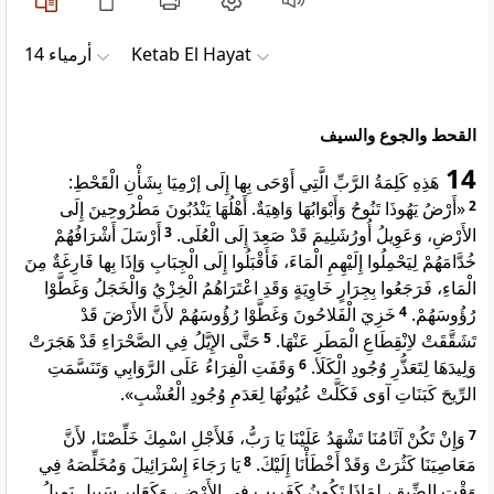
ﺃﺭﻣﻴﺎء 14
Ketab El Hayat
القحط والجوع والسيف
14
هَذِهِ كَلِمَةُ الرَّبِّ الَّتِي أَوْحَى بِها إِلَى إرْمِيَا بِشَأْنِ الْقَحْطِ:
«أَرْضُ يَهُوذَا تَنُوحُ وَأَبْوَابُهَا وَاهِيَةٌ. أَهْلُهَا يَنْدُبُونَ مَطْرُوحِينَ إِلَى
2
أَرْسَلَ أَشْرَافُهُمْ
3
الأَرْضِ، وَعَوِيلُ أُورُشَلِيمَ قَدْ صَعِدَ إِلَى الْعُلَى.
خُدَّامَهُمْ لِيَحْمِلُوا إِلَيْهِمِ الْمَاءَ، فَأَقْبَلُوا إِلَى الْجِبَابِ وَإذَا بِها فَارِغَةٌ مِنَ
الْمَاءِ، فَرَجَعُوا بِجِرَارٍ خَاوِيَةٍ وَقَدِ اعْتَرَاهُمُ الْخِزْيُ وَالْخَجَلُ وَغَطَّوْا
خَزِيَ الْفَلاحُونَ وَغَطَّوْا رُؤُوسَهُمْ لأَنَّ الأَرْضَ قَدْ
4
رُؤُوسَهُمْ.
حَتَّى الإِيَّلُ فِي الصَّحْرَاءِ قَدْ هَجَرَتْ
5
تَشَقَّقَتْ لاِنْقِطَاعِ الْمَطَرِ عَنْهَا.
وَقَفَتِ الْفِرَاءُ عَلَى الرَّوَابِي وَتَنَسَّمَتِ
6
وَلِيدَهَا لِتَعَذُّرِ وُجُودِ الْكَلَأ.
الرِّيحَ كَبَنَاتِ آوَى فَكَلَّتْ عُيُونُهَا لِعَدَمِ وُجُودِ الْعُشْبِ».
وَإِنْ تَكُنْ آثَامُنَا تَشْهَدُ عَلَيْنَا يَا رَبُّ، فَلأَجْلِ اسْمِكَ خَلِّصْنَا، لأَنَّ
7
يَا رَجَاءَ إِسْرَائِيلَ وَمُخَلِّصَهُ فِي
8
مَعَاصِيَنَا كَثُرَتْ وَقَدْ أَخْطَأْنَا إِلَيْكَ.
وَقْتِ الضِّيقِ، لِمَاذَا تَكُونُ كَغَرِيبٍ فِي الأَرْضِ، وَكَعَابِرِ سَبِيلٍ يَمِيلُ