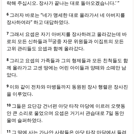
락해 주십시오. 장사가 끝나는 대로 돌아오겠습니다.’ ”
6
그러자 바로는 “네가 맹세한 대로 올라가서 네 아버지를
장사하여라” 하고 대답하였다.
7
그래서 요셉은 자기 아버지를 장사하려고 올라갔는데 바
로의 모든 신하들과
[
b
]
궁중 자문 위원들과 이집트의 모든
고위 관리들도 요셉과 함께 올라갔다.
8
그리고 요셉의 가족들과 그의 형제들과 모든 친척들도 함
께 올라가고 고센 땅에는 어린 아이들과 양떼와 소떼만 남
았다.
9
이와 같이 전차와 마병들까지 동원된 장사 행렬은 장사진
을 이루었다.
10
그들은 요단강 건너편 아닷 타작 마당에 이르러 오랫동
안 큰 소리로 울었으며 요셉은 거기서 관습대로 7일 동안
울며 슬퍼하였다.
11
그 땅에 사는 가나안 사람들은 아닷 타작 마당에서 들려