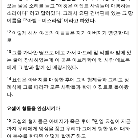
오는 울음 소리를 듣고 “이것은 이집트 사람들이 애통하는
소리이다” 하고 말하였다. 그래서 요단 건너편에 있는 그 땅
이름을
[
c
]
‘아벨 – 미스라임’ 이라고 하였다.
12
이렇게 해서 야곱의 아들들은 자기 아버지가 명령한 대
로
13
그를 가나안 땅으로 메고 가서 마므레 앞 막벨라 밭에 있
는 굴에 장사하였는데 이 곳은 아브라함이 헷 사람 에브론
에게 그 밭과 함께 산 매장지였다.
14
요셉은 아버지를 매장한 후에 그의 형제들과 그리고 장
례식에 그를 따라간 모든 사람들과 함께 이집트로 돌아왔
다.
요셉이 형들을 안심시키다
15
요셉의 형제들은 아버지가 죽은 후에 “만일 요셉이 지금
까지 우리에게 앙심을 품고 우리가 그에게 행한 일에 대하
여 복수를 한다면 어떻게 할까?” 하고