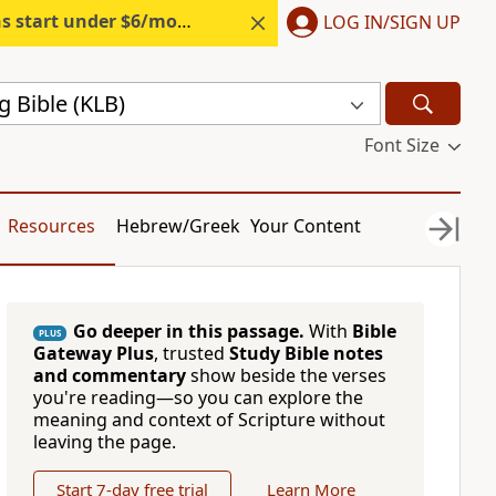
s start under $6/month.
Start free.
LOG IN/SIGN UP
g Bible (KLB)
Font Size
Resources
Hebrew/Greek
Your Content
Go deeper in this passage.
With
Bible
PLUS
Gateway Plus
, trusted
Study Bible notes
and commentary
show beside the verses
you're reading—so you can explore the
meaning and context of Scripture without
leaving the page.
Start 7-day free trial
Learn More