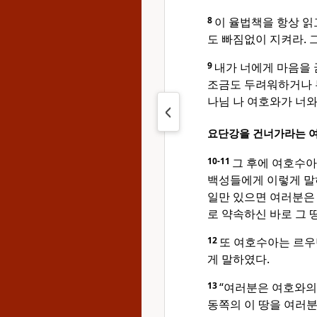
8
이 율법책을 항상 읽
도 빠짐없이 지켜라. 
9
내가 너에게 마음을 
조금도 두려워하거나 
나님 나 여호와가 너와
요단강을 건너가라는 
10-11
그 후에 여호수
백성들에게 이렇게 말하
일만 있으면 여러분은
로 약속하신 바로 그 
12
또 여호수아는 르우
게 말하였다.
13
“여러분은 여호와의
동쪽의 이 땅을 여러