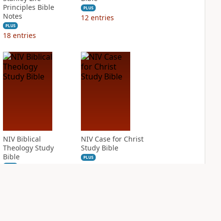
Principles Bible
PLUS
Notes
12
entries
PLUS
18
entries
NIV Biblical
NIV Case for Christ
Theology Study
Study Bible
Bible
PLUS
8
entries
PLUS
20
entries