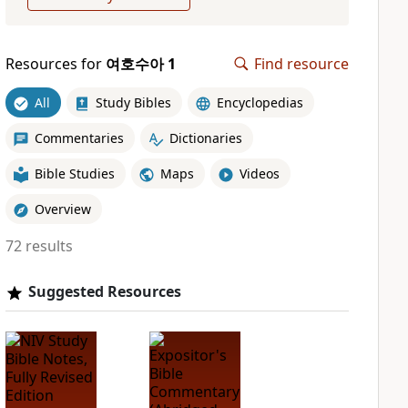
Resources for
여호수아 1
Find resource
All
Study Bibles
Encyclopedias
Commentaries
Dictionaries
Bible Studies
Maps
Videos
Overview
72 results
Suggested Resources