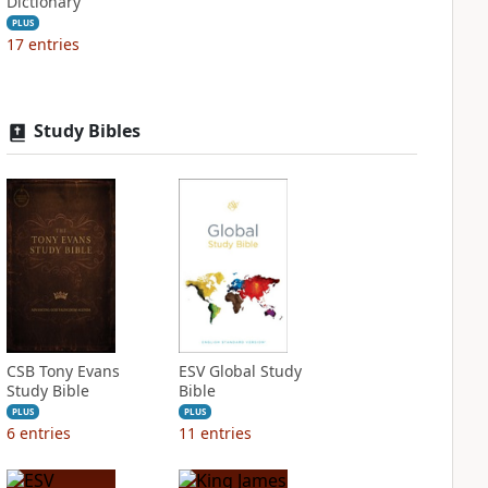
Dictionary
PLUS
17
entries
Study Bibles
CSB Tony Evans
ESV Global Study
Study Bible
Bible
PLUS
PLUS
6
entries
11
entries