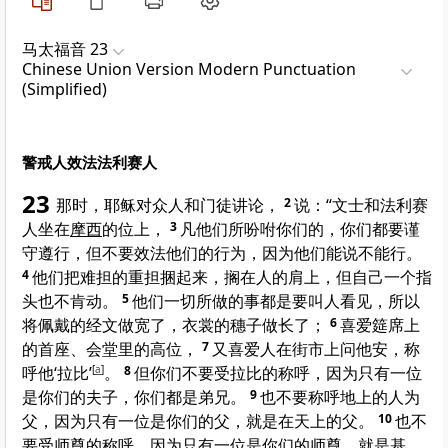
马太福音 23
Chinese Union Version Modern Punctuation
(Simplified)
警戒人效法法利赛人
23
那时，耶稣对众人和门徒讲论，
2
说：
“文士和法利赛
人坐在
摩西
的位上，
3
凡他们所吩咐你们的，你们都要谨
守遵行，但不要效法他们的行为，因为他们能说不能行。
4
他们把难担的重担捆起来，搁在人的肩上，但自己一个指
头也不肯动。
5
他们一切所做的事都是要叫人看见，所以
将佩戴的经文做宽了，衣裳的穗子做长了；
6
喜爱筵席上
的首座、会堂里的高位，
7
又喜爱人在街市上问他安，称
呼他‘拉比’
[
a
]
。
8
但你们不要受拉比的称呼，因为只有一位
是你们的夫子，你们都是弟兄。
9
也不要称呼地上的人为
父，因为只有一位是你们的父，就是在天上的父。
10
也不
要受师尊的称呼，因为只有一位是你们的师尊，就是基