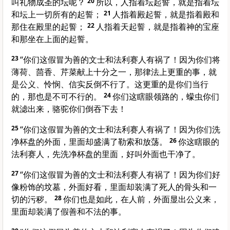
叫礼物成圣的坛呢？
20
所以，人指着坛起誓，就是指着坛
和坛上一切所有的起誓；
21
人指着殿起誓，就是指着殿和
那住在殿里的起誓；
22
人指着天起誓，就是指着神的宝座
和那坐在上面的起誓。
23
“你们这假冒为善的文士和法利赛人有祸了！因为你们将
薄荷、茴香、芹菜献上十分之一，那律法上更重的事，就
是公义、怜悯、信实反倒不行了。这更重的是你们当行
的，那也是不可不行的。
24
你们这瞎眼领路的，蠓虫你们
就滤出来，骆驼你们倒吞下去！
25
“你们这假冒为善的文士和法利赛人有祸了！因为你们洗
净杯盘的外面，里面却盛满了勒索和放荡。
26
你这瞎眼的
法利赛人，先洗净杯盘的里面，好叫外面也干净了。
27
“你们这假冒为善的文士和法利赛人有祸了！因为你们好
像粉饰的坟墓，外面好看，里面却装满了死人的骨头和一
切的污秽。
28
你们也是如此，在人前，外面显出公义来，
里面却装满了假善和不法的事。