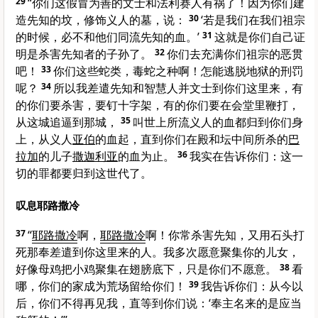
29
“你们这假冒为善的文士和法利赛人有祸了！因为你们建
造先知的坟，修饰义人的墓，说：
30
‘若是我们在我们祖宗
的时候，必不和他们同流先知的血。’
31
这就是你们自己证
明是杀害先知者的子孙了。
32
你们去充满你们祖宗的恶贯
吧！
33
你们这些蛇类，毒蛇之种啊！怎能逃脱地狱的刑罚
呢？
34
所以我差遣先知和智慧人并文士到你们这里来，有
的你们要杀害，要钉十字架，有的你们要在会堂里鞭打，
从这城追逼到那城，
35
叫世上所流义人的血都归到你们身
上，从义人
亚伯
的血起，直到你们在殿和坛中间所杀的
巴
拉加
的儿子
撒迦利亚
的血为止。
36
我实在告诉你们：这一
切的罪都要归到这世代了。
叹息耶路撒冷
37
“
耶路撒冷
啊，
耶路撒冷
啊！你常杀害先知，又用石头打
死那奉差遣到你这里来的人。我多次愿意聚集你的儿女，
好像母鸡把小鸡聚集在翅膀底下，只是你们不愿意。
38
看
哪，你们的家成为荒场留给你们！
39
我告诉你们：从今以
后，你们不得再见我，直等到你们说：‘奉主名来的是应当