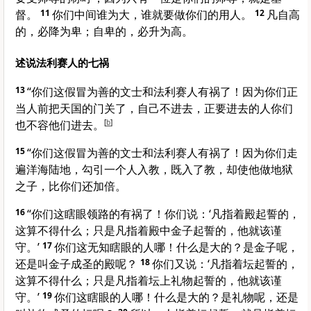
督。
11
你们中间谁为大，谁就要做你们的用人。
12
凡自高
的，必降为卑；自卑的，必升为高。
述说法利赛人的七祸
13
“你们这假冒为善的文士和法利赛人有祸了！因为你们正
当人前把天国的门关了，自己不进去，正要进去的人你们
也不容他们进去。
[
b
]
15
“你们这假冒为善的文士和法利赛人有祸了！因为你们走
遍洋海陆地，勾引一个人入教，既入了教，却使他做地狱
之子，比你们还加倍。
16
“你们这瞎眼领路的有祸了！你们说：‘凡指着殿起誓的，
这算不得什么；只是凡指着殿中金子起誓的，他就该谨
守。’
17
你们这无知瞎眼的人哪！什么是大的？是金子呢，
还是叫金子成圣的殿呢？
18
你们又说：‘凡指着坛起誓的，
这算不得什么；只是凡指着坛上礼物起誓的，他就该谨
守。’
19
你们这瞎眼的人哪！什么是大的？是礼物呢，还是