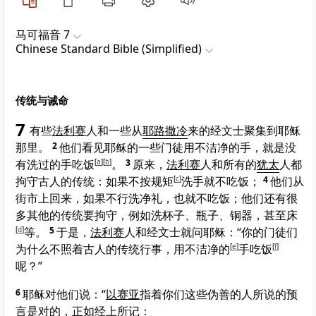
马可福音 7
Chinese Standard Bible (Simplified)
传统与诫命
7
有些
法利赛
人和一些从
耶路撒冷
来的经文士聚集到耶稣
那里。
2
他们看见耶稣的一些门徒用不洁净的手，就是没
有洗过的手吃饭
[
a
]
[
b
]
。
3
原来，
法利赛
人和所有的
犹太
人都
拘守古人的传统：如果不按规矩
[
c
]
洗手就不吃饭；
4
他们从
街市上回来，如果不行洗净礼，也就不吃饭；他们还有很
多其他的传统要拘守，例如洗杯子、瓶子、铜器，甚至床
[
d
]
等。
5
于是，
法利赛
人和经文士就问耶稣：“你的门徒们
为什么不照着古人的传统行事，用不洁净的
[
e
]
手吃饭
[
f
]
呢？”
6
耶稣对他们说：
“
以赛亚
指着你们这些伪善的人所说的预
言是对的，正如经上所记：