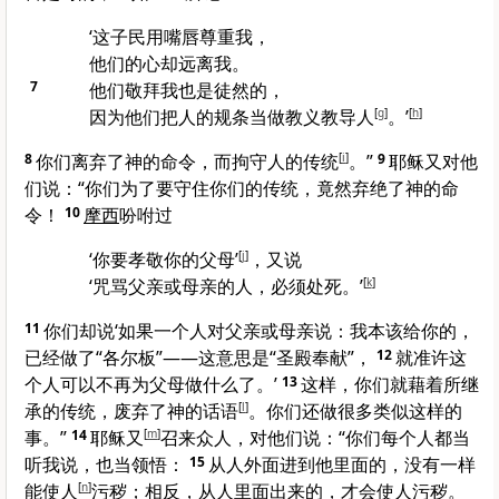
‘这子民用嘴唇尊重我，
他们的心却远离我。
7
他们敬拜我也是徒然的，
因为他们把人的规条当做教义教导人
[
g
]
。’
[
h
]
8
你们离弃了神的命令，而拘守人的传统
[
i
]
。”
9
耶稣又对他
们说：
“你们为了要守住你们的传统，竟然弃绝了神的命
令！
10
摩西
吩咐过
‘你要孝敬你的父母’
[
j
]
，又说
‘咒骂父亲或母亲的人，必须处死。’
[
k
]
11
你们却说‘如果一个人对父亲或母亲说：我本该给你的，
已经做了“各尔板”
——这意思是“圣殿奉献”，
12
就准许这
个人可以不再为父母做什么了。’
13
这样，你们就藉着所继
承的传统，废弃了神的话语
[
l
]
。你们还做很多类似这样的
事。”
14
耶稣又
[
m
]
召来众人，对他们说：
“你们每个人都当
听我说，也当领悟：
15
从人外面进到他里面的，没有一样
能使人
[
n
]
污秽；相反，从人里面出来的，才会使人污秽。