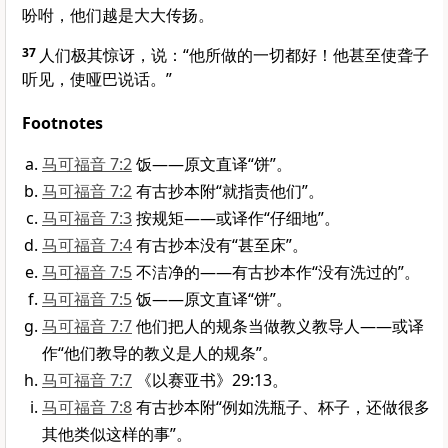
吩咐，他们越是大大传扬。
37
人们极其惊讶，说：“他所做的一切都好！他甚至使聋子
听见，使哑巴说话。”
Footnotes
马可福音 7:2
饭——原文直译“饼”。
马可福音 7:2
有古抄本附“就指责他们”。
马可福音 7:3
按规矩——或译作“仔细地”。
马可福音 7:4
有古抄本没有“甚至床”。
马可福音 7:5
不洁净的——有古抄本作“没有洗过的”。
马可福音 7:5
饭——原文直译“饼”。
马可福音 7:7
他们把人的规条当做教义教导人——或译
作“他们教导的教义是人的规条”。
马可福音 7:7
《以赛亚书》29:13。
马可福音 7:8
有古抄本附“例如洗瓶子、杯子，还做很多
其他类似这样的事”。