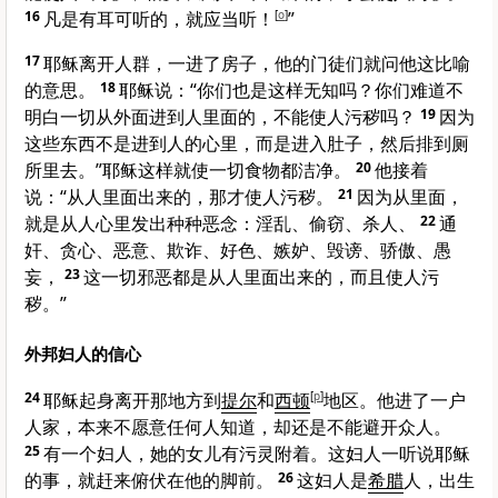
16
凡是有耳可听的，就应当听！
[
o
]
”
17
耶稣离开人群，一进了房子，他的门徒们就问他这比喻
的意思。
18
耶稣说：
“你们也是这样无知吗？你们难道不
明白一切从外面进到人里面的，不能使人污秽吗？
19
因为
这些东西不是进到人的心里，而是进入肚子，然后排到厕
所里去。”
耶稣这样就使一切食物都洁净。
20
他接着
说：
“从人里面出来的，那才使人污秽。
21
因为从里面，
就是从人心里发出种种恶念：淫乱、偷窃、杀人、
22
通
奸、贪心、恶意、欺诈、好色、嫉妒、毁谤、骄傲、愚
妄，
23
这一切邪恶都是从人里面出来的，而且使人污
秽。”
外邦妇人的信心
24
耶稣起身离开那地方到
提尔
和
西顿
[
p
]
地区。他进了一户
人家，本来不愿意任何人知道，却还是不能避开众人。
25
有一个妇人，她的女儿有污灵附着。这妇人一听说耶稣
的事，就赶来俯伏在他的脚前。
26
这妇人是
希腊
人，出生