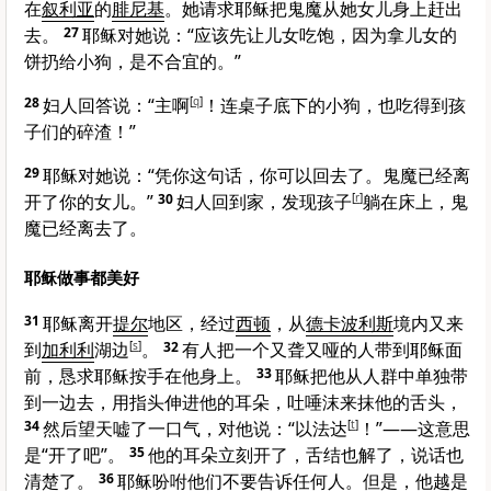
在
叙利亚
的
腓尼基
。她请求耶稣把鬼魔从她女儿身上赶出
去。
27
耶稣对她说：
“应该先让儿女吃饱，因为拿儿女的
饼扔给小狗，是不合宜的。”
28
妇人回答说：“主啊
[
q
]
！连桌子底下的小狗，也吃得到孩
子们的碎渣！”
29
耶稣对她说：
“凭你这句话，你可以回去了。鬼魔已经离
开了你的女儿。”
30
妇人回到家，发现孩子
[
r
]
躺在床上，鬼
魔已经离去了。
耶稣做事都美好
31
耶稣离开
提尔
地区，经过
西顿
，从
德卡波利斯
境内又来
到
加利利
湖边
[
s
]
。
32
有人把一个又聋又哑的人带到耶稣面
前，恳求耶稣按手在他身上。
33
耶稣把他从人群中单独带
到一边去，用指头伸进他的耳朵，吐唾沫来抹他的舌头，
34
然后望天嘘了一口气，对他说：
“以法达
[
t
]
！”
——这意思
是
“开了吧”。
35
他的耳朵立刻开了，舌结也解了，说话也
清楚了。
36
耶稣吩咐他们不要告诉任何人。但是，他越是