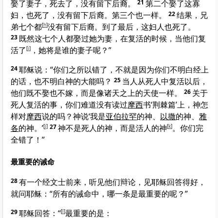
娶了妻子，死去了，没有留下后裔。
21
第二个娶了这寡
妇，也死了，没有留下后裔。第三个也一样。
22
结果，兄
弟七个都
[
h
]
没有留下后裔。到了最后，这妇人也死了。
23
既然这七个人都娶过她为妻，在复活的时候，当他们复
活了
[
i
]
，她将是谁的妻子呢？”
24
耶稣说：
“你们之所以错了，不就是因为你们不明白经上
的话，也不明白神的大能吗？
25
当人从死人中复活以后，
他们既不娶也不嫁，而是像诸天之上的天使一样。
26
关于
死人复活的事，你们难道没有读过
摩西
书‘荆棘篇’上，神怎
样对
摩西
说的吗？神说‘我是
亚伯拉罕
的神、
以撒
的神、
雅
各
的神。’
[
j
]
27
神不是死人的神，而是活人的神
[
k
]
。你们完
全错了！”
最重要的诫命
28
有一个经文士前来，听见他们辩论，见耶稣回答得好，
就问耶稣：“所有的诫命中，哪一条是最重要的呢？”
29
耶稣回答：
“
[
l
]
最重要的是：