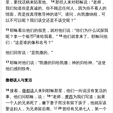
里，要找话柄来陷害他。
14
那些人来对耶稣说：“老师，
我们知道你是真诚的。你不顾忌任何人，因为你不看人的
情面，而是按真理教导神的道
[
e
]
。请问，向凯撒纳税，可
以不可以呢？我们该交还是不该交呢？”
15
耶稣看出他们的假意，就对他们说：
“你们为什么试探我
呢？拿一个银币
[
f
]
来给我看。”
16
他们就拿来了。耶稣问他
们：
“这是谁的像和名号？”
他们回答说：“是凯撒的。”
17
耶稣对他们说：
“凯撒的归给凯撒；神的归给神。”
这使
他们感到惊奇。
撒都该人与复活
18
接着，
撒都该
人来到耶稣那里，他们一向说没有复活的
事。他们问耶稣，说：
19
“老师，
摩西
为我们写道：如果
一个人的兄弟死了，撇下妻子而没有留下孩子，他就应该
娶这妇人，为兄弟留后裔。
[
g
]
20
曾经有兄弟七人，第一个