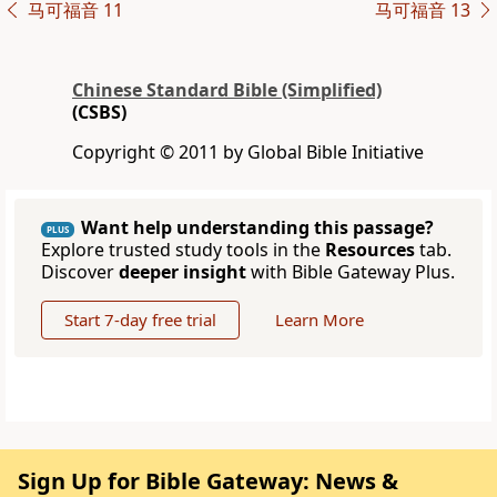
马可福音 11
马可福音 13
Chinese Standard Bible (Simplified)
(CSBS)
Copyright © 2011 by Global Bible Initiative
Want help understanding this passage?
PLUS
Explore trusted study tools in the
Resources
tab.
Discover
deeper insight
with Bible Gateway Plus.
Start 7-day free trial
Learn More
Sign Up for Bible Gateway: News &