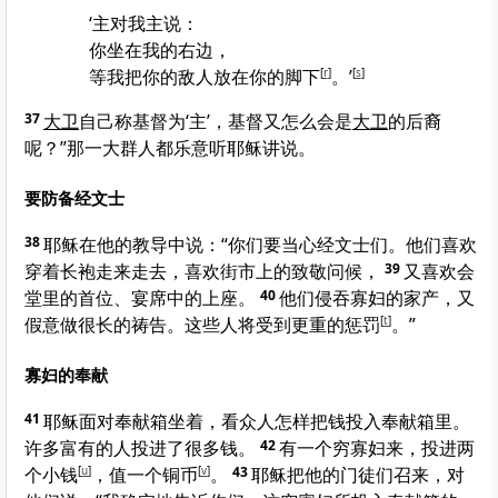
‘主对我主说：
你坐在我的右边，
等我把你的敌人放在你的脚下
[
r
]
。’
[
s
]
37
大卫
自己称基督为‘主’，基督又怎么会是
大卫
的后裔
呢？”
那一大群人都乐意听耶稣讲说。
要防备经文士
38
耶稣在他的教导中说：
“你们要当心经文士们。他们喜欢
穿着长袍走来走去，喜欢街市上的致敬问候，
39
又喜欢会
堂里的首位、宴席中的上座。
40
他们侵吞寡妇的家产，又
假意做很长的祷告。这些人将受到更重的惩罚
[
t
]
。”
寡妇的奉献
41
耶稣面对奉献箱坐着，看众人怎样把钱投入奉献箱里。
许多富有的人投进了很多钱。
42
有一个穷寡妇来，投进两
个小钱
[
u
]
，值一个铜币
[
v
]
。
43
耶稣把他的门徒们召来，对