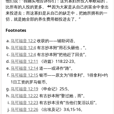
他们说：
“我确实地告诉你们：这穷寡妇所投入奉献箱的，
比所有的人投的更多。
44
因为大家是从自己的富余中拿出
来投进去；而这寡妇是从自己的缺乏中，把她所拥有的一
切，就是她全部的养生费用都投进去了。”
Footnotes
马可福音 12:2
收获的——辅助词语。
马可福音 12:4
有古抄本附“用石头砸他，”。
马可福音 12:4
有古抄本附“把他赶了回去”。
马可福音 12:11
《诗篇》118:22-23。
马可福音 12:14
道——或译作“路”。
马可福音 12:15
银币——原文为“得拿利”。1得拿利=约
1日工资的罗马银币。
马可福音 12:19
《申命记》25:5。
马可福音 12:22
有古抄本附“娶过她，而”。
马可福音 12:23
有古抄本没有“当他们复活以后”。
马可福音 12:26
《出埃及记》3:6,15-16。