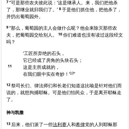
7
“可是那些农夫彼此说：‘这是继承人。来，我们把他杀
了，那继业就归我们了。’
8
于是他们抓住他，把他杀了，
并扔出葡萄园外。
9
“那么，葡萄园的主人会做什么呢？他会来除灭那些农
夫，把葡萄园交给别人。
10
你们难道也没有读过这段经文
吗？
‘工匠所弃绝的石头，
它已经成了房角的头块石头；
11
这是主所成就的，
在我们眼中实在奇妙！’
[
d
]
”
12
祭司长们、律法师们和长老们知道这比喻是针对他们而
说的，就想拘捕耶稣。可是他们怕民众，于是离开耶稣走
了。
神与凯撒
13
后来，他们派了一些
法利赛
人和
希律
党的人到耶稣那