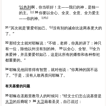
‘
以色列
啊，你当听好！主——我们的神，是独一
的主。
[
m
]
30
你要以全心、全灵、全意、全力爱主
——你的神。
[
n
]
’
[
o
]
31
“其次就是‘要爱邻如己。’
[
p
]
没有别的诫命比这两条更大的
了。”
32
那经文士就对耶稣说：“不错，老师，你真的讲了：神只
有一位，除他以外没有别的神。
33
以全心、全智、
[
q
]
全力
来爱神，并且要爱邻如己，这是比所有的燔祭和各种祭祀
都重要的。”
34
耶稣见他回答得有智慧，就对他说：
“你离神的国不远
了。”
于是，没有人敢再质问耶稣了。
有关基督的问题
35
耶稣在圣殿里教导人的时候问：
“经文士们怎么说基督是
大卫
的后裔呢？
36
大卫
藉着圣灵，自己说过：