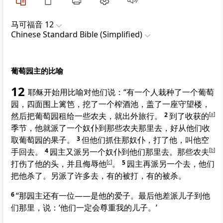
马可福音 12
Chinese Standard Bible (Simplified)
葡萄园主的比喻
12
耶稣开始用比喻对他们说：
“有一个人栽种了一个葡萄
园，四面围上篱笆，挖了一个榨酒池，盖了一座守望楼，
然后把葡萄园租给一些农夫，就出外旅行。
2
到了收获的
[
a
]
季节，他就派了一个奴仆到那些农夫那里去，好从他们收
取葡萄园的果子。
3
但他们抓住那奴仆，打了他，叫他空
手回去。
4
园主又派另一个奴仆到他们那里去。那些农夫
[
b
]
打伤了他的头，并且侮辱他
[
c
]
。
5
园主再派另一个去，他们
把他杀了。另派了许多去，有的被打，有的被杀。
6
“那园主还有一位——是他的爱子。最后他差派儿子到他
们那里，说：‘他们一定会尊重我的儿子。’