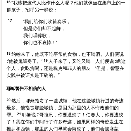
16
“我该把这代人比作什么人呢？他们就像坐在集市上的一
群孩子，招呼另一群说：
17
‘我们给你们吹笛奏乐，
但是你们却不起舞，
我们唱葬歌，
你们也不哀悼！’
18
约翰来了，他既不吃平常的食物，也不喝酒。人们便说
∶‘他被鬼缠身了。’
19
人子来了，又吃又喝，人们便说∶‘瞧这
个人，贪吃贪喝，还是税吏和罪人的朋友！’但是，智慧在
实践中被证实是正确的。”
耶稣警告不相信的人
20
然后，耶稣指责了一些城镇，他在这些城镇行过的奇迹
最多。他指责那些城镇，是因为那里的人不悔改他们的
罪。
21
耶稣说∶“哥拉汛，你要遭殃了！伯赛大，你要遭殃
了！我在你们中间行了许多奇迹，如果同样的奇迹发生在
推罗和西顿，那里的人们早就会悔改了，他们会披麻蒙