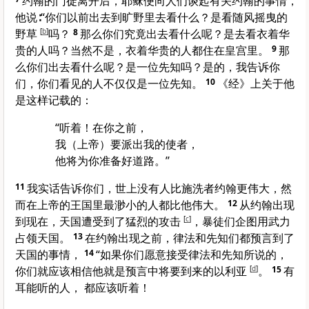
约翰的门徒离开后，耶稣便向人们谈起有关约翰的事情，
他说∶“你们以前出去到旷野里去看什么？是看随风摇曳的
野草
[
b
]
吗？
8
那么你们究竟出去看什么呢？是去看衣着华
贵的人吗？当然不是，衣着华贵的人都住在皇宫里。
9
那
么你们出去看什么呢？是一位先知吗？是的，我告诉你
们，你们看见的人不仅仅是一位先知。
10
《经》上关于他
是这样记载的：
‘‘听着！在你之前，
我（上帝）要派出我的使者，
他将为你准备好道路。’’
11
我实话告诉你们，世上没有人比施洗者约翰更伟大，然
而在上帝的王国里最渺小的人都比他伟大。
12
从约翰出现
到现在，天国遭受到了猛烈的攻击
[
c
]
，暴徒们企图用武力
占领天国。
13
在约翰出现之前，律法和先知们都预言到了
天国的事情，
14
“如果你们愿意接受律法和先知所说的，
你们就应该相信他就是预言中将要到来的以利亚
[
d
]
。
15
有
耳能听的人， 都应该听着！