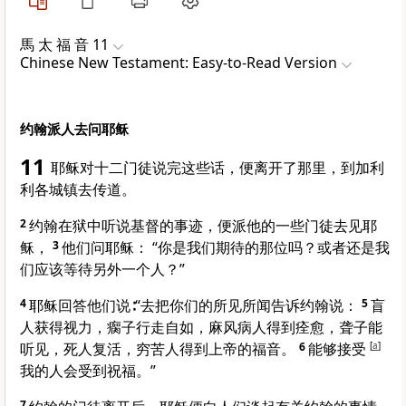
馬 太 福 音 11
Chinese New Testament: Easy-to-Read Version
约翰派人去问耶稣
11
耶稣对十二门徒说完这些话，便离开了那里，到加利
利各城镇去传道。
2
约翰在狱中听说基督的事迹，便派他的一些门徒去见耶
稣，
3
他们问耶稣： “你是我们期待的那位吗？或者还是我
们应该等待另外一个人？”
4
耶稣回答他们说∶“去把你们的所见所闻告诉约翰说：
5
盲
人获得视力，瘸子行走自如，麻风病人得到痊愈，聋子能
听见，死人复活，穷苦人得到上帝的福音。
6
能够接受
[
a
]
我的人会受到祝福。”
7