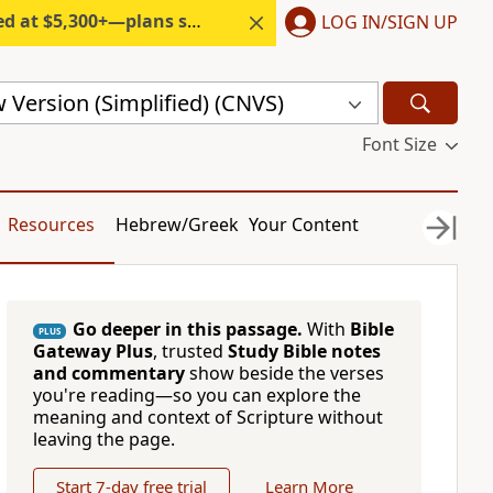
300+—plans start under $6/month.
LOG IN/SIGN UP
Version (Simplified) (CNVS)
Font Size
Resources
Hebrew/Greek
Your Content
Go deeper in this passage.
With
Bible
PLUS
Gateway Plus
, trusted
Study Bible notes
and commentary
show beside the verses
you're reading—so you can explore the
meaning and context of Scripture without
leaving the page.
Start 7-day free trial
Learn More