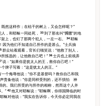
：
，既然这样作；在枯干的树上，又会怎样呢？”
犯人，和耶稣一同处死，
33
到了那名叫“髑髅”的地
字架上，也钉了那两个犯人，一左一右。
34
耶稣
！因为他们不知道自己所作的是甚么。”士兵抽
35
群众站着观看，官长们嗤笑说：“他救了别人，
神所拣选的，让他救自己吧！”
36
士兵也上前戏弄
37
说：“如果你是犹太人的王，救你自己吧！”
个牌子写着：“这是犹太人的王。”
有一个侮辱他说：“你不是基督吗？救你自己和我
声责备他说：“你是同样受刑的，还不惧怕 神
得的。我们所受的与所作的相称，然而这个人并
。”
42
他又对耶稣说：“耶稣啊，你得国降临的时
耶稣对他说：“我实在告诉你，今天你必定同我在