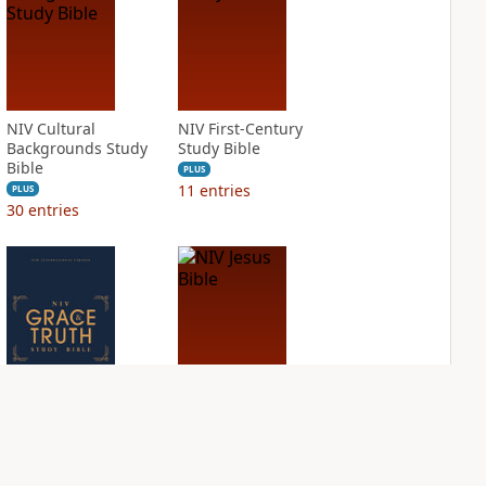
NIV Cultural
NIV First-Century
Backgrounds Study
Study Bible
Bible
PLUS
11
entries
PLUS
30
entries
NIV Grace and
NIV Jesus Bible
Truth Study Bible
PLUS
2
entries
PLUS