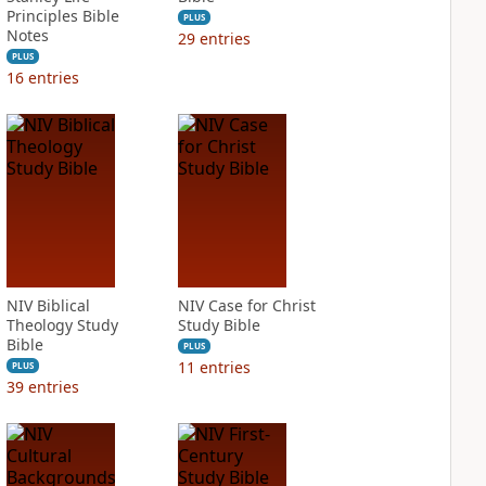
Principles Bible
PLUS
Notes
29
entries
PLUS
16
entries
NIV Biblical
NIV Case for Christ
Theology Study
Study Bible
Bible
PLUS
11
entries
PLUS
39
entries