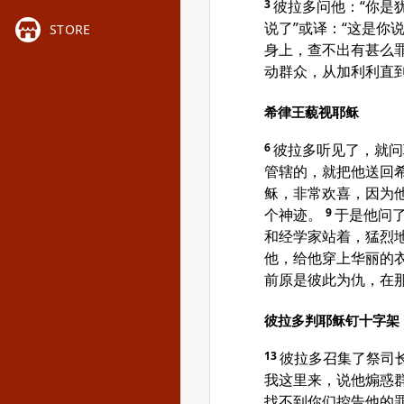
3
彼拉多问他：“你是
说了”或译：“这是你说
STORE
身上，查不出有甚么罪
动群众，从加利利直到
希律王藐视耶稣
6
彼拉多听见了，就问
管辖的，就把他送回
稣，非常欢喜，因为
个神迹。
9
于是他问
和经学家站着，猛烈
他，给他穿上华丽的
前原是彼此为仇，在
彼拉多判耶稣钉十字架
13
彼拉多召集了祭司
我这里来，说他煽惑
找不到你们控告他的