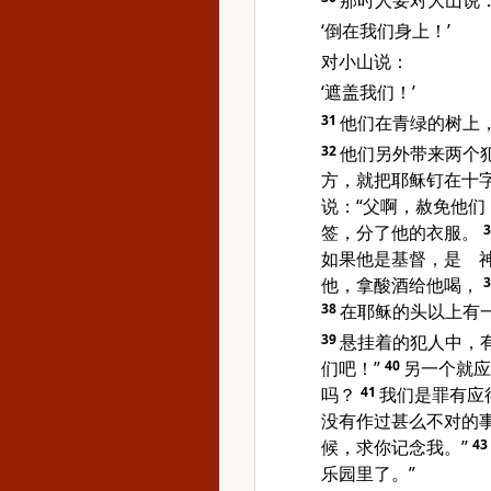
那时人要对大山说
‘倒在我们身上！’
对小山说：
‘遮盖我们！’
31
他们在青绿的树上
32
他们另外带来两个
方，就把耶稣钉在十
说：“父啊，赦免他们
签，分了他的衣服。
如果他是基督，是 
他，拿酸酒给他喝，
38
在耶稣的头以上有一
39
悬挂着的犯人中，
们吧！”
40
另一个就应
吗？
41
我们是罪有应
没有作过甚么不对的事
候，求你记念我。”
43
乐园里了。”