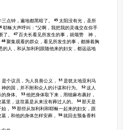
午三点钟，遍地都黑暗了。
45
太阳没有光，圣所
46
耶稣大声呼叫：“父啊，我把我的灵魂交在你手
断了。
47
百夫长看见所发生的事，就颂赞 神，
”
48
聚集观看的群众，看见所发生的事，都捶着胸
悉的人，和从加利利跟随他来的妇女，都远远地
，是个议员，为人良善公义，
51
是犹太地亚利马
 神的国，并不附和众人的计谋和行为。
52
这人
稣的身体。
53
他把身体取下来，用细麻布裹好，
坟墓里，这坟墓是从来没有葬过人的。
54
那天是
开始，
55
那些从加利利和耶稣一起来的妇女，跟
坟墓，和他的身体怎样安葬，
56
就回去预备香料