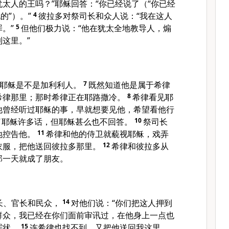
犹太人的王吗？”耶稣回答：“你已经说了（“你已经
的”）。”
4
彼拉多对祭司长和众人说：“我在这人
。”
5
但他们极力说：“他在犹太全地教导人，煽
这里。”
耶稣是不是加利利人。
7
既然知道他是属于希律
希律那里；那时希律正在耶路撒冷。
8
希律看见耶
他曾经听过耶稣的事，早就想要见他，希望看他行
了耶稣许多话，但耶稣甚么也不回答。
10
祭司长
地控告他。
11
希律和他的侍卫就藐视耶稣，戏弄
衣服，把他送回彼拉多那里。
12
希律和彼拉多从
那一天就成了朋友。
长、官长和民众，
14
对他们说：“你们把这人押到
群众，我已经在你们面前审讯过，在他身上一点也
罪状，
15
连希律也找不到，又把他送回我这里，