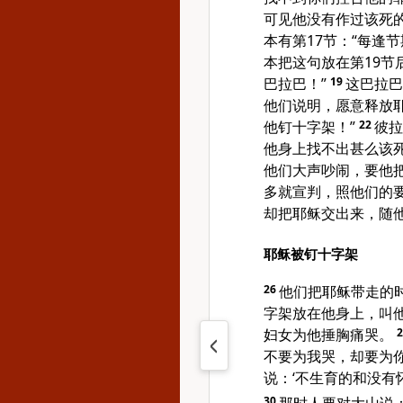
可见他没有作过该死
本有第17节：“每逢
本把这句放在第19节
巴拉巴！”
19
这巴拉巴
他们说明，愿意释放
他钉十字架！”
22
彼拉
他身上找不出甚么该
他们大声吵闹，要他
多就宣判，照他们的
却把耶稣交出来，随
耶稣被钉十字架
26
他们把耶稣带走的
字架放在他身上，叫
妇女为他捶胸痛哭。
不要为我哭，却要为
说：‘不生育的和没有
30