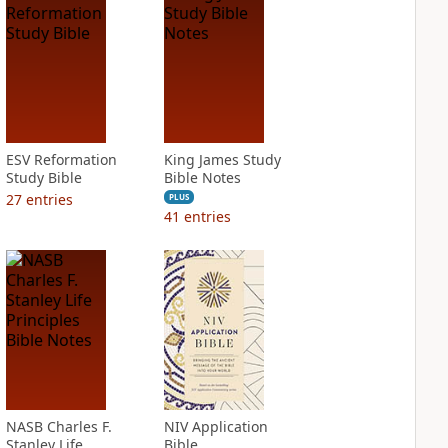
ESV Reformation
King James Study
Study Bible
Bible Notes
27
entries
PLUS
41
entries
NASB Charles F.
NIV Application
Stanley Life
Bible