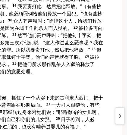
的事。
16
我要责打他，然后把他释放。”（有些抄
节期，他必须照例给他们释放一个囚犯。”也有些抄
后）
18
众人齐声喊叫：“除掉这个人，给我们释放
是因为在城里作乱杀人而入狱的。
20
彼拉多再向
耶稣。
21
然而他们高声呼叫：“把他钉十字架，把
多第三次对他们说：“这人作过甚么恶事呢？我在
死的罪。所以我要责打他，然后把他释放。”
23
但
把耶稣钉十字架，他们的声音就得了胜。
24
彼拉
要求，
25
把他们所求那作乱杀人入狱的释放了，
他们的意思处理。
时候，抓住了一个从乡下来的古利奈人西门，把十
他背着跟在耶稣后面。
27
一大群人跟随他，有些
28
耶稣转过身来对她们说：“耶路撒冷的女儿啊，
你们自己和你们的儿女哭。
29
日子将到，人必
怀过胎的，也没有哺养过婴儿的有福了。’