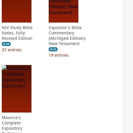
NIV Study Bible
Expositor's Bible
Notes, Fully
Commentary
Revised Edition
(Abridged Edition):
New Testament
PLUS
37
entries
PLUS
19
entries
Mounce's
Complete
Expository