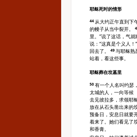
耶稣死时的情形
44
从大约正午直到下
的幔子从当中裂开。
里。”说了这话，气就
说：“这真是个义人！
回去了。
49
与耶稣熟
站着，看这些事。
耶稣葬在坟墓里
50
有一个人名叫约瑟
太城的人，一向等候
去见彼拉多，求领耶
放在从石头凿出来的
预备日，安息日就要
着来了。她们看见了
和香膏。