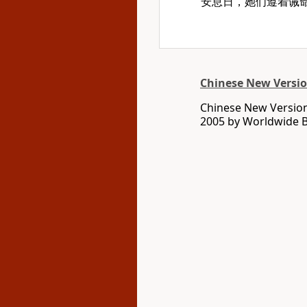
安息日，她们遵着诫
Chinese New Version
Chinese New Version 
2005 by Worldwide Bi