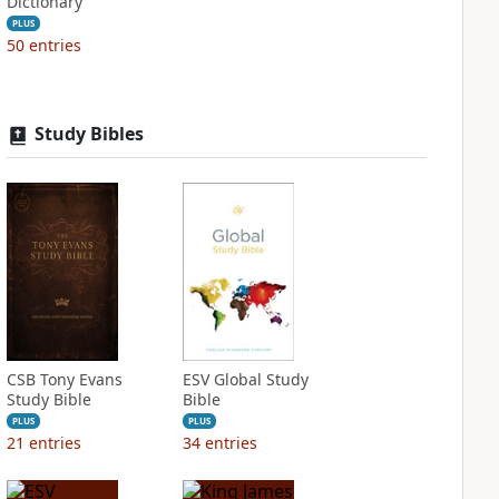
Dictionary
PLUS
50
entries
Study Bibles
CSB Tony Evans
ESV Global Study
Study Bible
Bible
PLUS
PLUS
21
entries
34
entries