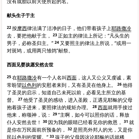
没有成胎以前天使所起的名。
献头生子于主
22
按
摩西
律法满了洁净的日子，他们带着孩子上
耶路撒冷
去，要把他献于主，
23
正如主的律法上所记：“凡头生的
男子，必称圣归主。”
24
又要照主的律法上所说，“或用一
对斑鸠，或用两只雏鸽”献祭。
西面见婴孩愿安然去世
25
在
耶路撒冷
有一个人名叫
西面
，这人又公义又虔诚，素
常盼望
以色列
的安慰者来到，又有圣灵在他身上。
26
他得
了圣灵的启示，知道自己未死以前，必看见主所立的基
督。
27
他受了圣灵的感动，进入圣殿，正遇见耶稣的父母
抱着孩子进来，要照律法的规矩办理。
28
西面
就用手接过
他来，称颂神，说：
29
“主啊，如今可以照你的话，释放
仆人安然去世！
30
因为我的眼睛已经看见你的救恩，
31
就
是你在万民面前所预备的，
32
是照亮外邦人的光，又是你
民
以色列
的荣耀。”
33
孩子的父母因这论耶稣的话就稀