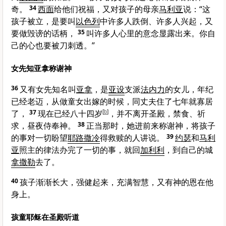
奇。
34
西面
给他们祝福，又对孩子的母亲
马利亚
说：“这
孩子被立，是要叫
以色列
中许多人跌倒、许多人兴起，又
要做毁谤的话柄，
35
叫许多人心里的意念显露出来。你自
己的心也要被刀刺透。”
女先知亚拿称谢神
36
又有女先知名叫
亚拿
，是
亚设
支派
法内力
的女儿，年纪
已经老迈，从做童女出嫁的时候，同丈夫住了七年就寡居
了，
37
现在已经八十四岁
[
b
]
，并不离开圣殿，禁食、祈
求，昼夜侍奉神。
38
正当那时，她进前来称谢神，将孩子
的事对一切盼望
耶路撒冷
得救赎的人讲说。
39
约瑟
和
马利
亚
照主的律法办完了一切的事，就回
加利利
，到自己的城
拿撒勒
去了。
40
孩子渐渐长大，强健起来，充满智慧，又有神的恩在他
身上。
孩童耶稣在圣殿听道