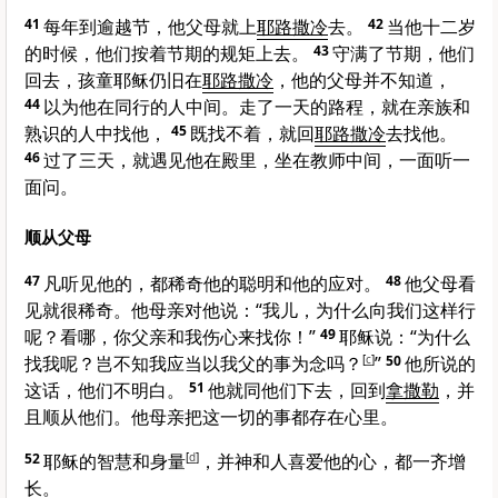
41
每年到逾越节，他父母就上
耶路撒冷
去。
42
当他十二岁
的时候，他们按着节期的规矩上去。
43
守满了节期，他们
回去，孩童耶稣仍旧在
耶路撒冷
，他的父母并不知道，
44
以为他在同行的人中间。走了一天的路程，就在亲族和
熟识的人中找他，
45
既找不着，就回
耶路撒冷
去找他。
46
过了三天，就遇见他在殿里，坐在教师中间，一面听一
面问。
顺从父母
47
凡听见他的，都稀奇他的聪明和他的应对。
48
他父母看
见就很稀奇。他母亲对他说：“我儿，为什么向我们这样行
呢？看哪，你父亲和我伤心来找你！”
49
耶稣说：
“为什么
找我呢？岂不知我应当以我父的事为念吗？
[
c
]
”
50
他所说的
这话，他们不明白。
51
他就同他们下去，回到
拿撒勒
，并
且顺从他们。他母亲把这一切的事都存在心里。
52
耶稣的智慧和身量
[
d
]
，并神和人喜爱他的心，都一齐增
长。