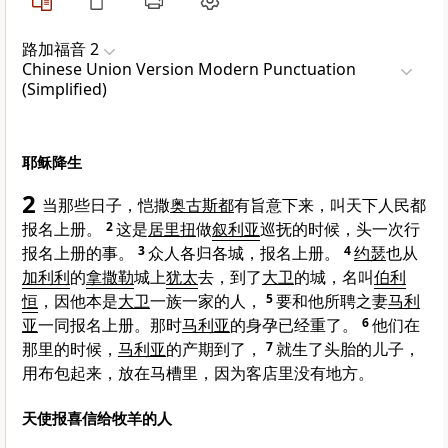
路加福音 2
Chinese Union Version Modern Punctuation
(Simplified)
耶稣降生
2
当那些日子，恺撒
奥古斯都
有旨意下来，叫天下人民都
报名上册。
2
这是
居里扭
做
叙利亚
巡抚的时候，头一次行
报名上册的事。
3
众人各归各城，报名上册。
4
约瑟
也从
加利利
的
拿撒勒
城上
犹太
去，到了
大卫
的城，名叫
伯利
恒
，因他本是
大卫
一族一家的人，
5
要和他所聘之妻
马利
亚
一同报名上册。那时
马利亚
的身孕已经重了。
6
他们在
那里的时候，
马利亚
的产期到了，
7
就生了头胎的儿子，
用布包起来，放在马槽里，因为客店里没有地方。
天使报喜信给牧羊的人