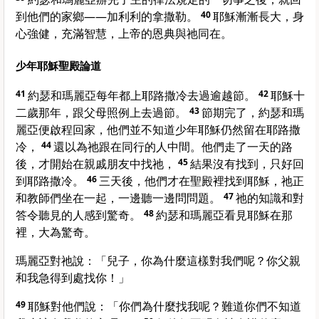
到他們的家鄉——加利利的拿撒勒。
40
耶穌漸漸長大，身
心強健，充滿智慧，上帝的恩典與祂同在。
少年耶穌聖殿論道
41
約瑟和瑪麗亞每年都上耶路撒冷去過逾越節。
42
耶穌十
二歲那年，跟父母照例上去過節。
43
節期完了，約瑟和瑪
麗亞便啟程回家，他們並不知道少年耶穌仍然留在耶路撒
冷，
44
還以為祂跟在同行的人中間。他們走了一天的路
後，才開始在親戚朋友中找祂，
45
結果沒有找到，只好回
到耶路撒冷。
46
三天後，他們才在聖殿裡找到耶穌，祂正
和教師們坐在一起，一邊聽一邊問問題。
47
祂的知識和對
答令聽見的人感到驚奇。
48
約瑟和瑪麗亞看見耶穌在那
裡，大為驚奇。
瑪麗亞對祂說：「兒子，你為什麼這樣對我們呢？你父親
和我急得到處找你！」
49
耶穌對他們說：「你們為什麼找我呢？難道你們不知道