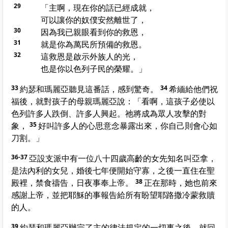
29
「主啊，現在你的話已經成就，
可以讓你的奴僕安然離世了，
30
因為我已親眼看到你的救恩，
31
就是你為萬民所預備的救恩。
32
這救恩是啟示外族人的光，
也是你以色列子民的榮耀。」
33
約瑟和瑪麗亞聽見這番話，感到驚奇。
34
希緬給他們祝
福後，就對孩子的母親瑪麗亞說：「看啊，這孩子必使以
色列許多人跌倒、許多人興起。祂將成為眾人攻擊的對
象，
35
好叫許多人的心思意念暴露出來，你自己則會心如
刀割。」
36-37
亞設支派中有一位八十四歲高齡的女先知名叫亞拿，
是法內利的女兒，婚後七年便開始守寡，之後一直住在聖
殿裡，禁食禱告，日夜事奉上帝。
38
正在那時，她也前來
感謝上帝，並把耶穌的事報告給所有盼望耶路撒冷蒙救贖
的人。
39
約瑟和瑪麗亞辦完了主的律法規定的一切事之後，就回