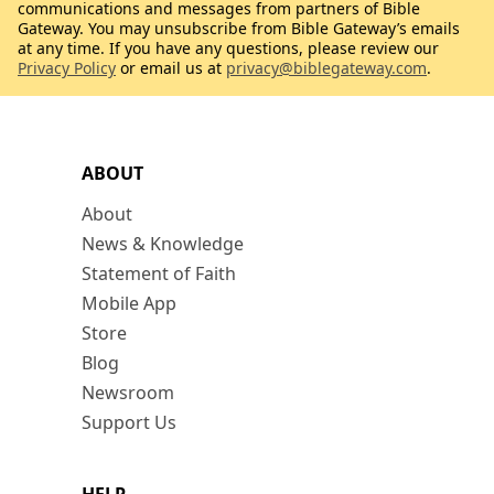
communications and messages from partners of Bible
Gateway. You may unsubscribe from Bible Gateway’s emails
at any time. If you have any questions, please review our
Privacy Policy
or email us at
privacy@biblegateway.com
.
ABOUT
About
News & Knowledge
Statement of Faith
Mobile App
Store
Blog
Newsroom
Support Us