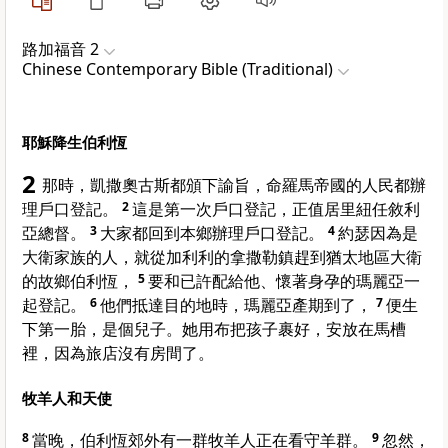
路加福音 2
Chinese Contemporary Bible (Traditional)
耶穌降生伯利恆
2
那時，凱撒奧古斯都頒下諭旨，命羅馬帝國的人民都辦
理戶口登記。
2
這是第一次戶口登記，正值居里紐任敘利
亞總督。
3
大家都回到本鄉辦理戶口登記。
4
約瑟因為是
大衛家族的人，就從加利利的拿撒勒鎮趕到猶太地區大衛
的故鄉伯利恆，
5
要和已許配給他、懷著身孕的瑪麗亞一
起登記。
6
他們抵達目的地時，瑪麗亞產期到了，
7
便生
下第一胎，是個兒子。她用布把孩子裹好，安放在馬槽
裡，因為旅店沒有房間了。
牧羊人和天使
8
當晚，伯利恆郊外有一群牧羊人正在看守羊群。
9
忽然，