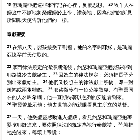
19
但瑪麗亞把這些事牢記在心裡，反覆思想。
20
牧羊人在
歸途中不斷地將榮耀歸於上帝，讚美祂，因為他們的所見
所聞跟天使告訴他們的一樣。
奉獻聖嬰
21
在第八天，嬰孩接受了割禮，祂的名字叫耶穌，是瑪麗
亞懷孕前天使取的。
22
摩西律法規定的潔淨期滿後，約瑟和瑪麗亞把嬰孩帶到
耶路撒冷去獻給主，
23
因為主的律法規定：必須把長子分
別出來獻給主。
24
他們又按照主的律法獻上祭物，即一對
斑鳩或兩隻雛鴿。
25
耶路撒冷有一位公義敬虔、有聖靈同
在的人名叫希緬，他一直期待著以色列的安慰者到來。
26
聖靈曾啟示他：他去世前必能親眼看見主所立的基督。
27
一天，他受聖靈感動進入聖殿，看見約瑟和瑪麗亞抱著
嬰孩耶穌進來，要依照律法的規定為祂行奉獻禮，
28
就把
祂抱過來，稱頌上帝說：