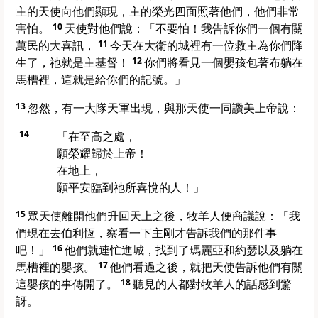
主的天使向他們顯現，主的榮光四面照著他們，他們非常
害怕。
10
天使對他們說：「不要怕！我告訴你們一個有關
萬民的大喜訊，
11
今天在大衛的城裡有一位救主為你們降
生了，祂就是主基督！
12
你們將看見一個嬰孩包著布躺在
馬槽裡，這就是給你們的記號。」
13
忽然，有一大隊天軍出現，與那天使一同讚美上帝說：
14
「在至高之處，
願榮耀歸於上帝！
在地上，
願平安臨到祂所喜悅的人！」
15
眾天使離開他們升回天上之後，牧羊人便商議說：「我
們現在去伯利恆，察看一下主剛才告訴我們的那件事
吧！」
16
他們就連忙進城，找到了瑪麗亞和約瑟以及躺在
馬槽裡的嬰孩。
17
他們看過之後，就把天使告訴他們有關
這嬰孩的事傳開了。
18
聽見的人都對牧羊人的話感到驚
訝。