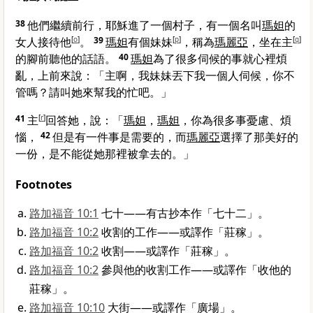
38
他們繼續前行，耶穌進了一個村子，有一個名叫
瑪妲
的
女人接待他
[
o
]
。
39
瑪妲
有個妹妹
[
p
]
，稱為
瑪麗亞
，坐在主
[
q
]
的腳前聽他的話語。
40
瑪妲
為了很多伺候的事就心裡煩
亂，上前來說：「主啊，我妹妹丟下我一個人伺候，你不
管嗎？請叫她來幫我的忙吧。」
41
主
[
r
]
回答她，說：
「
瑪妲
，
瑪妲
，你為很多事憂慮、煩
惱，
42
但是有一件事是需要的，而
瑪麗亞
選擇了那美好的
一份，是不能從她那裡被拿去的。」
Footnotes
路加福音 10:1
七十——有古抄本作「七十二」。
路加福音 10:2
收割的工作——或譯作「莊稼」。
路加福音 10:2
收割——或譯作「莊稼」。
路加福音 10:2
參與他的收割工作——或譯作「收他的
莊稼」。
路加福音 10:10
大街——或譯作「廣場」。