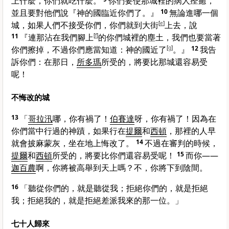
上什麼，你們就吃什麼。
你們要使那城裡的病人痊癒，
並且要對他們說『神的國臨近你們了。』
10
無論進哪一個
城，如果人們不接受你們，你們就到大街
[
e
]
上去，說
11
『連那沾在我們腳上
[
f
]
的你們城裡的塵土，我們也要當著
你們擦掉，不過你們應當知道：神的國近了
[
g
]
。』
12
我告
訴你們：在那日，
所多瑪
所受的，將要比那城還容易受
呢！
不悔改的城
13
「
哥拉汛
哪，你有禍了！
伯賽達
呀，你有禍了！因為在
你們當中行過的神蹟，如果行在
提爾
和
西頓
，那裡的人早
就會披麻蒙灰，坐在地上悔改了。
14
不過在審判的時候，
提爾
和
西頓
所受的，將要比你們還容易受呢！
15
而你——
迦百農
啊，你將被高舉到天上嗎？不，你將下到陰間。
16
「聽從你們的，就是聽從我；拒絕你們的，就是拒絕
我；拒絕我的，就是拒絕差派我來的那一位。」
七十人歸來