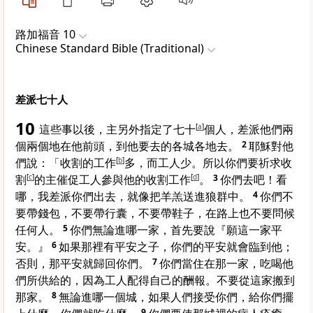
路加福音 10
Chinese Standard Bible (Traditional)
差派七十人
10
這些事以後，主另外指定了七十
[
a
]
個人，差派他們兩
個兩個地在他前頭，到他要去的各城各地去。
2
耶穌對他
們說：
「收割的工作
[
b
]
多，而工人少。所以你們要祈求收
割
[
c
]
的主催促工人參與他的收割工作
[
d
]
。
3
你們去吧！看
哪，我差派你們出去，就像把羊羔送進狼群中。
4
你們不
要帶錢包，不要帶行囊，不要帶鞋子，在路上也不要問候
任何人。
5
你們無論進哪一家，首先要說『願這一家平
安。』
6
如果那裡有平安之子，你們的平安就會臨到他；
否則，那平安就歸回你們。
7
你們當住在那一家，吃喝他
們所供給的，因為工人配得自己的酬報。不要從這家搬到
那家。
8
無論進哪一個城，如果人們接受你們，給你們擺
9