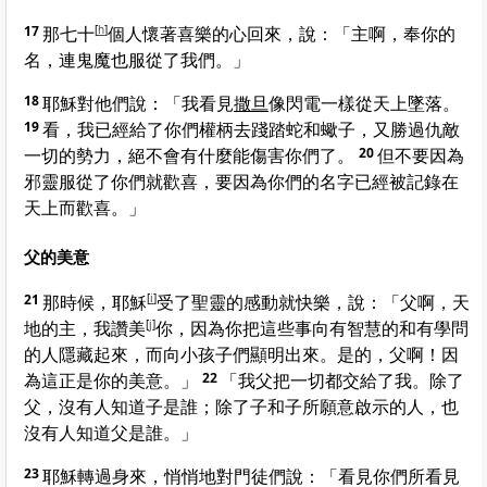
17
那七十
[
h
]
個人懷著喜樂的心回來，說：「主啊，奉你的
名，連鬼魔也服從了我們。」
18
耶穌對他們說：
「我看見
撒旦
像閃電一樣從天上墜落。
19
看，我已經給了你們權柄去踐踏蛇和蠍子，又勝過仇敵
一切的勢力，絕不會有什麼能傷害你們了。
20
但不要因為
邪靈服從了你們就歡喜，要因為你們的名字已經被記錄在
天上而歡喜。」
父的美意
21
那時候，耶穌
[
i
]
受了聖靈的感動就快樂，說：
「父啊，天
地的主，我讚美
[
j
]
你，因為你把這些事向有智慧的和有學問
的人隱藏起來，而向小孩子們顯明出來。是的，父啊！因
為這正是你的美意。」
22
「我父把一切都交給了我。除了
父，沒有人知道子是誰；除了子和子所願意啟示的人，也
沒有人知道父是誰。」
23
耶穌轉過身來，悄悄地對門徒們說：
「看見你們所看見