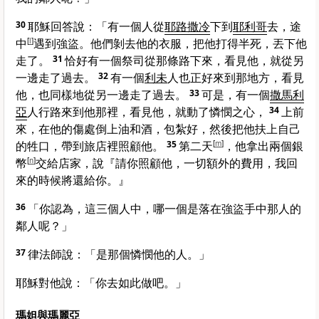
30
耶穌回答說：
「有一個人從
耶路撒冷
下到
耶利哥
去，途
中
[
l
]
遇到強盜。他們剝去他的衣服，把他打得半死，丟下他
走了。
31
恰好有一個祭司從那條路下來，看見他，就從另
一邊走了過去。
32
有一個
利未
人也正好來到那地方，看見
他，也同樣地從另一邊走了過去。
33
可是，有一個
撒馬利
亞
人行路來到他那裡，看見他，就動了憐憫之心，
34
上前
來，在他的傷處倒上油和酒，包紮好，然後把他扶上自己
的牲口，帶到旅店裡照顧他。
35
第二天
[
m
]
，他拿出兩個銀
幣
[
n
]
交給店家，說『請你照顧他，一切額外的費用，我回
來的時候將還給你。』
36
「你認為，這三個人中，哪一個是落在強盜手中那人的
鄰人呢？」
37
律法師說：「是那個憐憫他的人。」
耶穌對他說：
「你去如此做吧。」
瑪妲與瑪麗亞