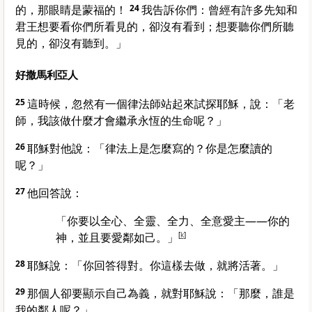
的，那眼睛是蒙福的！
24
我告訴你們：曾經有許多先知和
君王想要看你們所看見的，卻沒有看到；想要聽你們所聽
見的，卻沒有聽到。」
好撒馬利亞人
25
這時候，忽然有一個律法師站起來試探耶穌，說：「老
師，我該做什麼才會繼承永恆的生命呢？」
26
耶穌對他說：
「律法上是怎麼寫的？你是怎麼讀的
呢？」
27
他回答說：
「你要以全心、全靈、全力、全意愛主——你的
神，並且要愛鄰如己。」
[
k
]
28
耶穌說：
「你回答得對。你這樣去做，就將活著。」
29
那個人卻要顯示自己為義，就對耶穌說：「那麼，誰是
我的鄰人呢？」