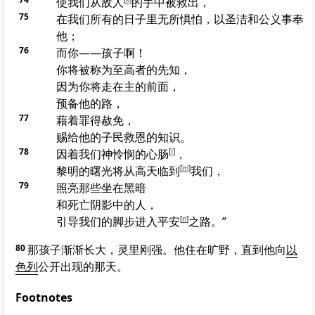
使我们从敌人
的手中被救出，
75
在我们所有的日子里无所惧怕，以圣洁和公义事奉
他；
76
而你——孩子啊！
你将被称为至高者的先知，
因为你将走在主的前面，
预备他的路，
77
藉着罪得赦免，
赐给他的子民救恩的知识。
78
因着我们神怜悯的心肠
[
l
]
，
黎明的曙光将从高天临到
[
m
]
我们，
79
照亮那些坐在黑暗
和死亡阴影中的人，
引导我们的脚步进入平安
[
n
]
之路。”
80
那孩子渐渐长大，灵里刚强。他住在旷野，直到他向
以
色列
公开出现的那天。
Footnotes