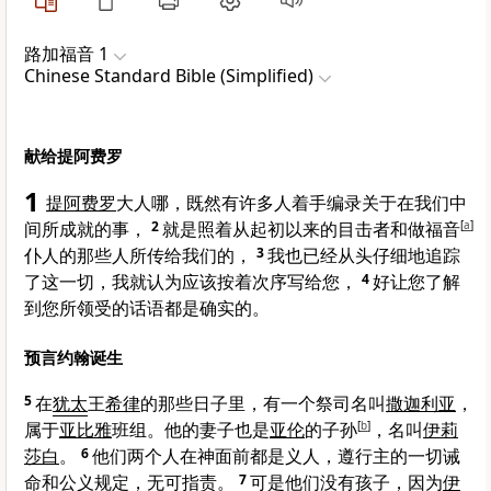
路加福音 1
Chinese Standard Bible (Simplified)
献给提阿费罗
1
提阿费罗
大人哪，既然有许多人着手编录关于在我们中
间所成就的事，
2
就是照着从起初以来的目击者和做福音
[
a
]
仆人的那些人所传给我们的，
3
我也已经从头仔细地追踪
了这一切，我就认为应该按着次序写给您，
4
好让您了解
到您所领受的话语都是确实的。
预言约翰诞生
5
在
犹太
王
希律
的那些日子里，有一个祭司名叫
撒迦利亚
，
属于
亚比雅
班组。他的妻子也是
亚伦
的子孙
[
b
]
，名叫
伊莉
莎白
。
6
他们两个人在神面前都是义人，遵行主的一切诫
命和公义规定，无可指责。
7
可是他们没有孩子，因为
伊