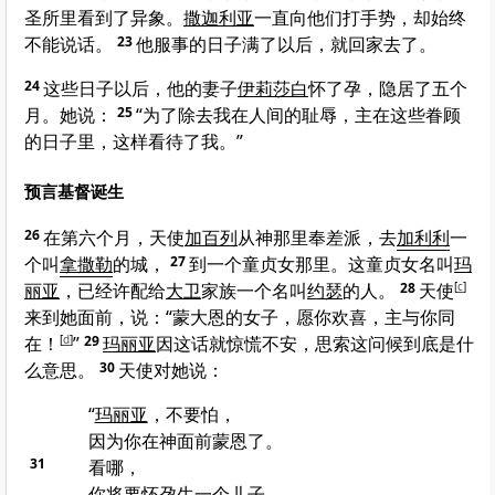
圣所里看到了异象。
撒迦利亚
一直向他们打手势，却始终
不能说话。
23
他服事的日子满了以后，就回家去了。
24
这些日子以后，他的妻子
伊莉莎白
怀了孕，隐居了五个
月。她说：
25
“为了除去我在人间的耻辱，主在这些眷顾
的日子里，这样看待了我。”
预言基督诞生
26
在第六个月，天使
加百列
从神那里奉差派，去
加利利
一
个叫
拿撒勒
的城，
27
到一个童贞女那里。这童贞女名叫
玛
丽亚
，已经许配给
大卫
家族一个名叫
约瑟
的人。
28
天使
[
c
]
来到她面前，说：“蒙大恩的女子，愿你欢喜，主与你同
在！
[
d
]
”
29
玛丽亚
因这话就惊慌不安，思索这问候到底是什
么意思。
30
天使对她说：
“
玛丽亚
，不要怕，
因为你在神面前蒙恩了。
31
看哪，
你将要怀孕生一个儿子，