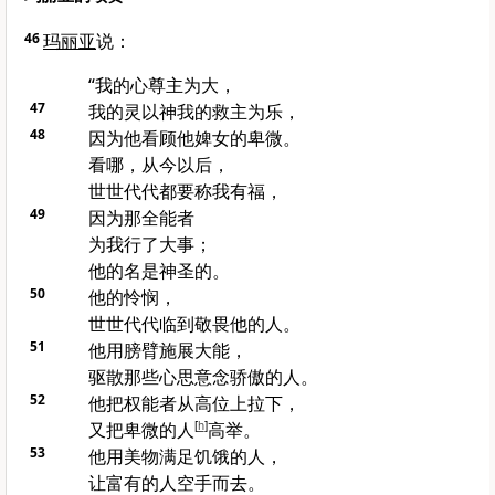
46
玛丽亚
说：
“我的心尊主为大，
47
我的灵以神我的救主为乐，
48
因为他看顾他婢女的卑微。
看哪，从今以后，
世世代代都要称我有福，
49
因为那全能者
为我行了大事；
他的名是神圣的。
50
他的怜悯，
世世代代临到敬畏他的人。
51
他用膀臂施展大能，
驱散那些心思意念骄傲的人。
52
他把权能者从高位上拉下，
又把卑微的人
[
h
]
高举。
53
他用美物满足饥饿的人，
让富有的人空手而去。