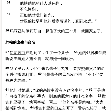
54
他扶助他的仆人
以色列
，
不忘怜悯，
55
正如他对我们祖先，
对
亚伯拉罕
和他的后裔所说的，直到永远。”
56
玛丽亚
与
伊莉莎白
一起住了大约三个月，就回家去了。
约翰的出生与命名
57
伊莉莎白
产期到了，生了一个儿子。
58
她的邻居和亲戚
听说主向她大施怜悯，就与她一同欢乐。
59
到了第八天，他们来给孩子行割礼，要按照他父亲的名
字叫他
撒迦利亚
。
60
可是孩子的母亲应声说：“不！他要
被称为
约翰
。”
61
他们对她说：“你的亲族中没有叫这名字的。”
62
于是他
们向孩子的父亲打手势，到底他愿意叫他什么名字。
63
撒
迦利亚
要了一块写字板，写上：“他的名字是
约翰
。”大家
都感到惊奇。
64
撒迦利亚
的口立刻开了，舌头也松了，就