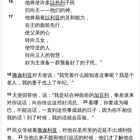
16
他将使许多
以色列
子民
归向主——他们的神。
17
他将藉着
以利亚
的灵和能力，
在主的面前先行，
使父亲的心
转向儿女，
使悖逆的人
转向义人的智慧，
好为主准备一群预备好了的子民。”
18
撒迦利亚
对天使说：“我凭着什么能知道这事呢？我是个
老人，我的妻子也上了年纪。”
19
天使回答他，说：“我是站在神面前的
加百列
，奉差派来
对你说话，向你传达这些好消息。
20
看哪，你要成为哑
巴，不能说话，一直到这些事成就的日子，因为你不相信
我的话！到了时候，我的话就会应验。”
21
民众等候着
撒迦利亚
，对他在圣所里的迟延不出感到惊
奇。
22
当他出来不能和他们说话的时候，他们才了解他在