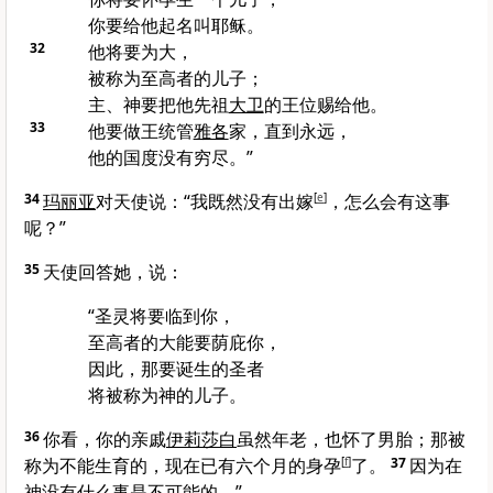
你要给他起名叫耶稣。
32
他将要为大，
被称为至高者的儿子；
主、神要把他先祖
大卫
的王位赐给他。
33
他要做王统管
雅各
家，直到永远，
他的国度没有穷尽。”
34
玛丽亚
对天使说：“我既然没有出嫁
[
e
]
，怎么会有这事
呢？”
35
天使回答她，说：
“圣灵将要临到你，
至高者的大能要荫庇你，
因此，那要诞生的圣者
将被称为神的儿子。
36
你看，你的亲戚
伊莉莎白
虽然年老，也怀了男胎；那被
称为不能生育的，现在已有六个月的身孕
[
f
]
了。
37
因为在
神没有什么事是不可能的。”