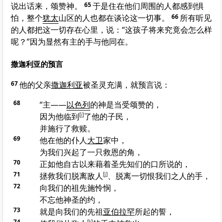
说出话来，颂赞神。
65
于是住在他们周围的人都感到惧
怕，整个
犹太
山区的人也都在谈论这一切事。
66
所有听见
的人都把这一切存在心里，说：“这孩子将来究竟会怎么样
呢？”因为显然有主的手与他同在。
撒迦利亚的预言
67
他的父亲
撒迦利亚
被圣灵充满，就预言说：
68
“主——
以色列
的神是当受颂赞的，
因为他临到
[
i
]
了他的子民，
并施行了救赎。
69
他在他的仆人
大卫
家中，
为我们兴起了一只救恩的角，
70
正如他自古以来藉着圣先知们的口所说的，
71
拯救我们脱离敌人
[
j
]
、脱离一切恨我们之人的手，
72
向我们的祖先施怜悯，
不忘他神圣的约，
73
就是向我们的先祖
亚伯拉罕
所起的誓，
74
[
k
]