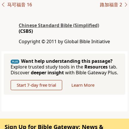
马可福音 16
路加福音 2
Chinese Standard Bible (Simplified)
(CSBS)
Copyright © 2011 by Global Bible Initiative
Want help understanding this passage?
PLUS
Explore trusted study tools in the
Resources
tab.
Discover
deeper insight
with Bible Gateway Plus.
Start 7-day free trial
Learn More
Sign Up for Bible Gateway: News &