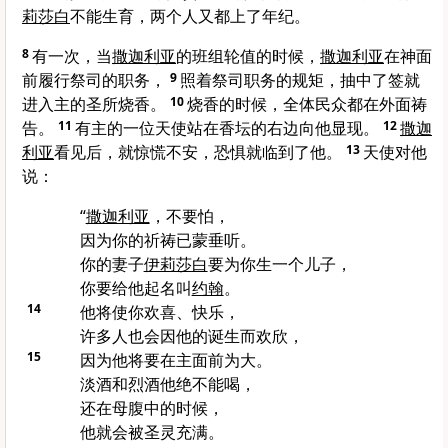
莉莎白
不能生育，两个人又都上了年纪。
8
有一次，当
撒迦利亚
的班组轮值的时候，
撒迦利亚
在神面
前履行祭司的职务，
9
照着祭司职务的规矩，抽中了签就
进入主的圣所烧香。
10
烧香的时候，全体民众都在外面祷
告。
11
有主的一位天使站在香坛的右边向他显现。
12
撒迦
利亚
看见后，就惊慌不安，恐惧就临到了他。
13
天使对他
说：
“
撒迦利亚
，不要怕，
因为你的祈祷已蒙垂听。
你的妻子
伊莉莎白
要为你生一个儿子，
你要给他起名叫
约翰
。
14
他将使你欢喜、快乐，
许多人也会因他的诞生而欢欣，
15
因为他将要在主面前为大。
淡酒和烈酒他绝不能喝，
还在母腹中的时候，
他就会被圣灵充满。