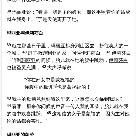
38
玛丽亚
说：“看哪，我是主的婢女，愿这事照着你的话成
就在我身上。”于是天使离开了她。
玛丽亚与伊莉莎白
39
就在那些日子里，
玛丽亚
起身到山区去，赶往
犹大
的一
个城，
40
进了
撒迦利亚
的家，问候
伊莉莎白
。
41
伊莉莎白
一听到
玛丽亚
的问候，胎儿就在她的腹中跳动，
伊莉莎白
也被圣灵充满，
42
大声呼喊说：
“你在妇女中是蒙祝福的，
你腹中的胎儿
[
g
]
也是蒙祝福的！
43
我主的母亲竟然到我这里来，这事怎么会临到我呢？
44
看哪，原来你问候的声音一传入我的耳朵，胎儿就在我
的腹中欢喜跳跃。
45
这相信的女子是蒙福的，因为主对她
说的话都会实现。”
玛丽亚的颂赞