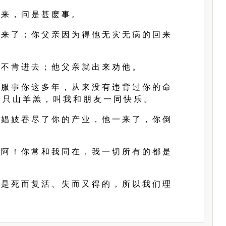
 来 ， 问 是 甚 麽 事 。
 来 了 ； 你 父 亲 因 为 得 他 无 灾 无 病 的 回 来
。
 不 肯 进 去 ； 他 父 亲 就 出 来 劝 他 。
 服 事 你 这 多 年 ， 从 来 没 有 违 背 过 你 的 命
 只 山 羊 羔 ， 叫 我 和 朋 友 一 同 快 乐 。
 娼 妓 吞 尽 了 你 的 产 业 ， 他 一 来 了 ， 你 倒
。
 阿 ！ 你 常 和 我 同 在 ， 我 一 切 所 有 的 都 是
 是 死 而 复 活 、 失 而 又 得 的 ， 所 以 我 们 理