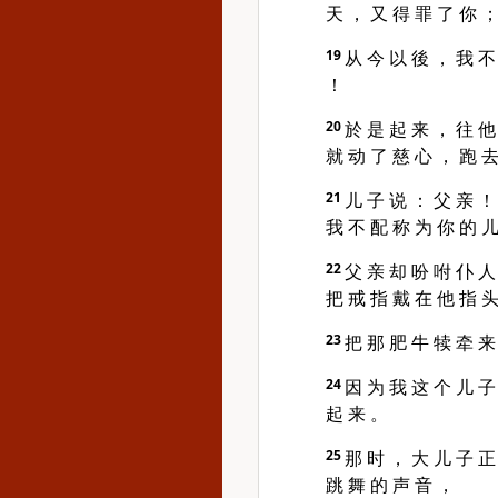
天 ， 又 得 罪 了 你 
19
从 今 以 後 ， 我 不
！
20
於 是 起 来 ， 往 他
就 动 了 慈 心 ， 跑 去
21
儿 子 说 ： 父 亲 ！
我 不 配 称 为 你 的 儿
22
父 亲 却 吩 咐 仆 人
把 戒 指 戴 在 他 指 头
23
把 那 肥 牛 犊 牵 来
24
因 为 我 这 个 儿 子
起 来 。
25
那 时 ， 大 儿 子 正
跳 舞 的 声 音 ，