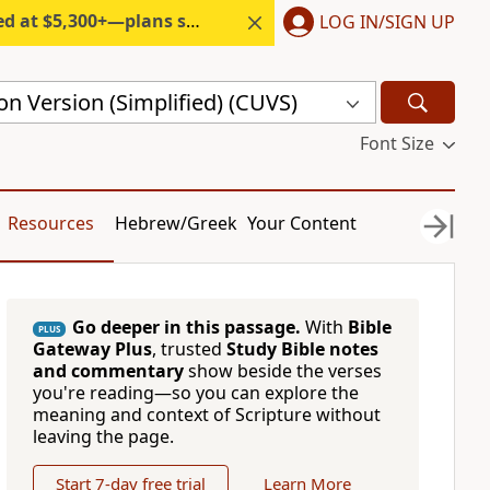
300+—plans start under $6/month.
LOG IN/SIGN UP
n Version (Simplified) (CUVS)
Font Size
Resources
Hebrew/Greek
Your Content
Go deeper in this passage.
With
Bible
PLUS
Gateway Plus
, trusted
Study Bible notes
and commentary
show beside the verses
you're reading—so you can explore the
meaning and context of Scripture without
leaving the page.
Start 7-day free trial
Learn More