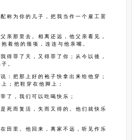
；
 配 称 为 你 的 儿 子 ， 把 我 当 作 一 个 雇 工 罢
 父 亲 那 里 去 。 相 离 还 远 ， 他 父 亲 看 见 ，
 抱 着 他 的 颈 项 ， 连 连 与 他 亲 嘴 。
 我 得 罪 了 天 ， 又 得 罪 了 你 ； 从 今 以 後 ，
 子 。
 说 ： 把 那 上 好 的 袍 子 快 拿 出 来 给 他 穿 ；
 上 ； 把 鞋 穿 在 他 脚 上 ；
 宰 了 ， 我 们 可 以 吃 喝 快 乐 ；
 是 死 而 复 活 ， 失 而 又 得 的 。 他 们 就 快 乐
 在 田 里 。 他 回 来 ， 离 家 不 远 ， 听 见 作 乐