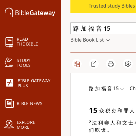
Trusted study Bible
READ
Bible Book List
THE BIBLE
STUDY
TOOLS
BIBLE GATEWAY
PLUS
路 加 福 音 15
Ch
BIBLE NEWS
15
众 税 吏 和 罪 人
2
法 利 赛 人 和 文 士 
EXPLORE
MORE
们 吃 饭 。