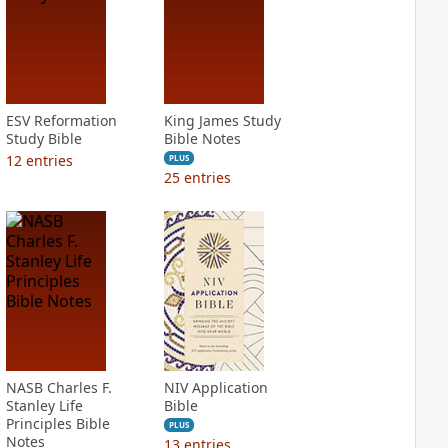
ESV Reformation
King James Study
Study Bible
Bible Notes
12
entries
PLUS
25
entries
NASB Charles F.
NIV Application
Stanley Life
Bible
Principles Bible
PLUS
Notes
13
entries