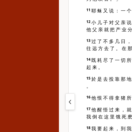
11
耶 稣 又 说 ： 一 个
12
小 儿 子 对 父 亲 说
他 父 亲 就 把 产 业 分
13
过 了 不 多 几 日 ，
往 远 方 去 了 。 在 那
14
既 耗 尽 了 一 切 所
起 来 。
15
於 是 去 投 靠 那 地
。
16
他 恨 不 得 拿 猪 所
17
他 醒 悟 过 来 ， 就
我 倒 在 这 里 饿 死 
18
我 要 起 来 ， 到 我