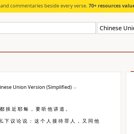
s and commentaries beside every verse.
70+ resources valued at $5,
Chinese Unio
inese Union Version (Simplified)
 都 挨 近 耶 稣 ， 要 听 他 讲 道 。
私 下 议 论 说 ： 这 个 人 接 待 罪 人 ， 又 同 他