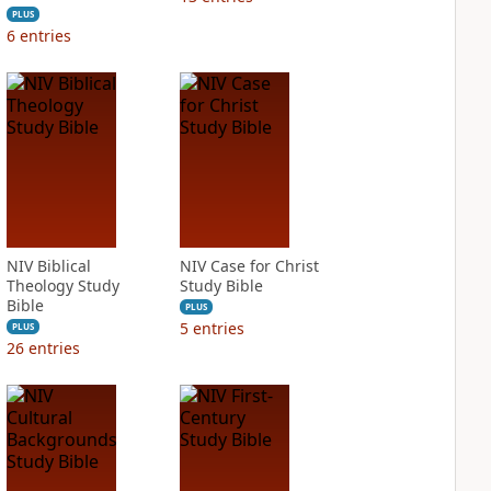
PLUS
6
entries
NIV Biblical
NIV Case for Christ
Theology Study
Study Bible
Bible
PLUS
5
entries
PLUS
26
entries