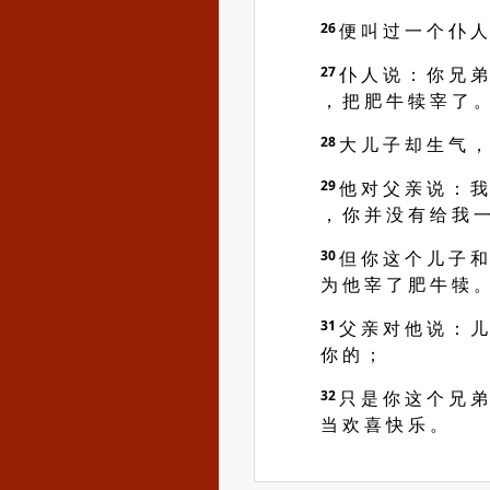
26
便 叫 过 一 个 仆 人
27
仆 人 说 ： 你 兄 弟
， 把 肥 牛 犊 宰 了 
28
大 儿 子 却 生 气 ，
29
他 对 父 亲 说 ： 我
， 你 并 没 有 给 我 一
30
但 你 这 个 儿 子 和
为 他 宰 了 肥 牛 犊 
31
父 亲 对 他 说 ： 儿
你 的 ；
32
只 是 你 这 个 兄 弟
当 欢 喜 快 乐 。