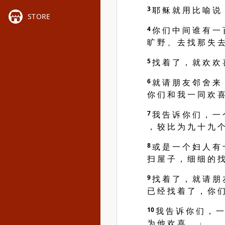
3
耶 稣 就 用 比 喻 说
STORE
4
你 们 中 间 谁 有 一 
旷 野 、 去 找 那 失 去
5
找 着 了 ， 就 欢 欢 
6
就 请 朋 友 邻 舍 来 
你 们 和 我 一 同 欢 喜
7
我 告 诉 你 们 ， 一 
， 较 比 为 九 十 九 个
8
或 是 一 个 妇 人 有 
扫 屋 子 ， 细 细 的 找
9
找 着 了 ， 就 请 朋 
已 经 找 着 了 ， 你 们
10
我 告 诉 你 们 ， 一
为 他 欢 喜 。 」