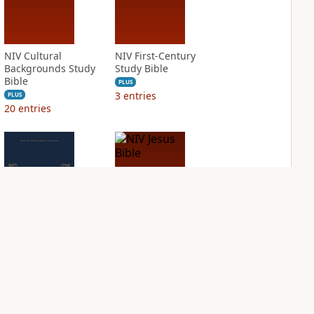
NIV Cultural
NIV First-Century
Backgrounds Study
Study Bible
Bible
PLUS
3
entries
PLUS
20
entries
NIV Grace and
NIV Jesus Bible
Truth Study Bible
PLUS
1
entry
PLUS
2
entries