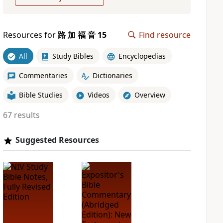
Resources for
路 加 福 音 15
Find resource
All
Study Bibles
Encyclopedias
Commentaries
Dictionaries
Bible Studies
Videos
Overview
67 results
Suggested Resources