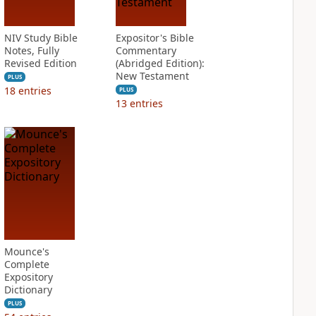
NIV Study Bible
Expositor's Bible
Notes, Fully
Commentary
Revised Edition
(Abridged Edition):
New Testament
PLUS
18
entries
PLUS
13
entries
Mounce's
Complete
Expository
Dictionary
PLUS