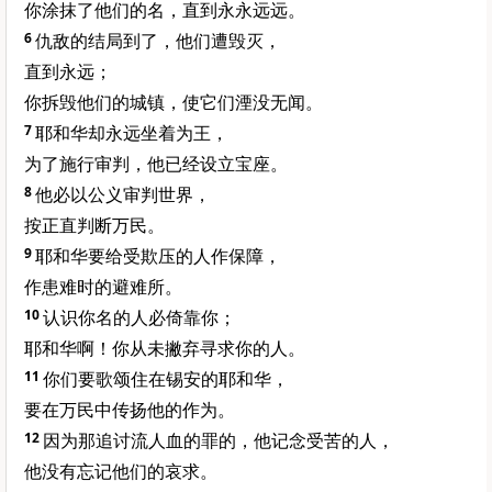
你涂抹了他们的名，直到永永远远。
6
仇敌的结局到了，他们遭毁灭，
直到永远；
你拆毁他们的城镇，使它们湮没无闻。
7
耶和华却永远坐着为王，
为了施行审判，他已经设立宝座。
8
他必以公义审判世界，
按正直判断万民。
9
耶和华要给受欺压的人作保障，
作患难时的避难所。
10
认识你名的人必倚靠你；
耶和华啊！你从未撇弃寻求你的人。
11
你们要歌颂住在锡安的耶和华，
要在万民中传扬他的作为。
12
因为那追讨流人血的罪的，他记念受苦的人，
他没有忘记他们的哀求。