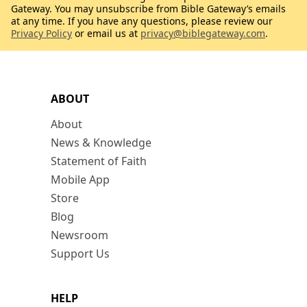
Gateway. You may unsubscribe from Bible Gateway’s emails
at any time. If you have any questions, please review our
Privacy Policy
or email us at
privacy@biblegateway.com
.
ABOUT
About
News & Knowledge
Statement of Faith
Mobile App
Store
Blog
Newsroom
Support Us
HELP