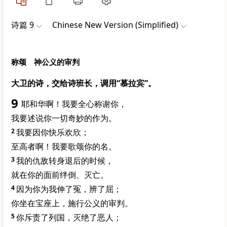
诗篇 9
Chinese New Version (Simplified)
称颂 神公义的审判
大卫的诗，交给诗班长，调用“慕拉宾”。
9
耶和华啊！我要全心称谢你，
我要述说你一切奇妙的作为。
2
我要因你快乐欢欣；
至高者啊！我要歌颂你的名。
3
我的仇敌转身退后的时候，
就在你的面前绊倒、灭亡。
4
因为你为我伸了冤，辨了屈；
你坐在宝座上，施行公义的审判。
5
你斥责了列国，灭绝了恶人；