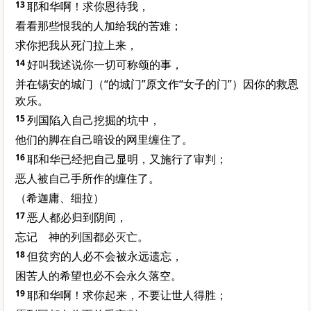
13
耶和华啊！求你恩待我，
看看那些恨我的人加给我的苦难；
求你把我从死门拉上来，
14
好叫我述说你一切可称颂的事，
并在锡安的城门（“的城门”原文作“女子的门”）因你的救恩
欢乐。
15
列国陷入自己挖掘的坑中，
他们的脚在自己暗设的网里缠住了。
16
耶和华已经把自己显明，又施行了审判；
恶人被自己手所作的缠住了。
（希迦庸、细拉）
17
恶人都必归到阴间，
忘记 神的列国都必灭亡。
18
但贫穷的人必不会被永远遗忘，
困苦人的希望也必不会永久落空。
19
耶和华啊！求你起来，不要让世人得胜；