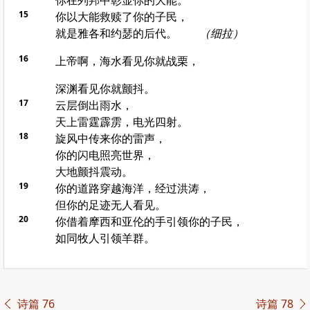
你在列邦中彰显你的大能。
15
你以大能救赎了你的子民，
就是雅各和约瑟的后代。
（细拉）
16
上帝啊，海水看见你就战栗，
深渊看见你就颤抖。
17
云层倒出雨水，
天上雷霆霹雳，电光四射。
18
旋风中传来你的雷声，
你的闪电照亮世界，
大地颤抖震动。
19
你的道路穿越海洋，经过洪涛，
但你的足迹无人看见。
20
你借着摩西和亚伦的手引领你的子民，
如同牧人引领羊群。
诗篇 76
诗篇 78