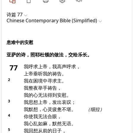
诗篇 77
Chinese Contemporary Bible (Simplified)
患难中的安慰
亚萨的诗，照耶杜顿的做法，交给乐长。
77
我呼求上帝，我高声呼求，
上帝垂听我的祷告。
2
我在困境中寻求主。
我整夜举手祷告，
我的心无法得到安慰。
3
我思想上帝，发出哀叹；
我默想，心灵疲惫不堪。
（细拉）
4
你使我无法合眼，
我心乱如麻，默然无语。
5
我回想从前的日子，