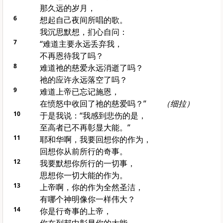
那久远的岁月，
6
想起自己夜间所唱的歌。
我沉思默想，扪心自问：
7
“难道主要永远丢弃我，
不再恩待我了吗？
8
难道祂的慈爱永远消逝了吗？
祂的应许永远落空了吗？
9
难道上帝已忘记施恩，
在愤怒中收回了祂的慈爱吗？”
（细拉）
10
于是我说：“我感到悲伤的是，
至高者已不再彰显大能。”
11
耶和华啊，我要回想你的作为，
回想你从前所行的奇事。
12
我要默想你所行的一切事，
思想你一切大能的作为。
13
上帝啊，你的作为全然圣洁，
有哪个神明像你一样伟大？
14
你是行奇事的上帝，