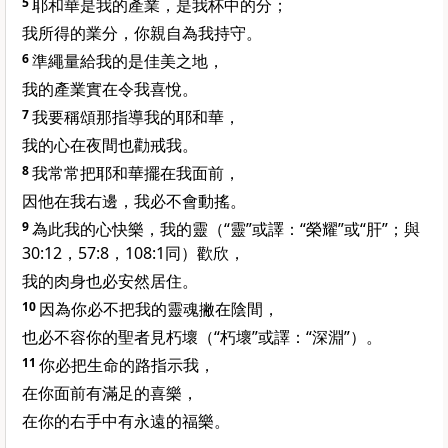
5
耶和華是我的產業，是我杯中的分；
我所得的業分，你親自為我持守。
6
準繩量給我的是佳美之地，
我的產業實在令我喜悅。
7
我要稱頌那指導我的耶和華，
我的心在夜間也勸戒我。
8
我常常把耶和華擺在我面前，
因他在我右邊，我必不會動搖。
9
為此我的心快樂，我的靈（“靈”或譯：“榮耀”或“肝”；與
30:12，57:8，108:1同）歡欣，
我的肉身也必安然居住。
10
因為你必不把我的靈魂撇在陰間，
也必不容你的聖者見朽壞（“朽壞”或譯：“深淵”）。
11
你必把生命的路指示我，
在你面前有滿足的喜樂，
在你的右手中有永遠的福樂。