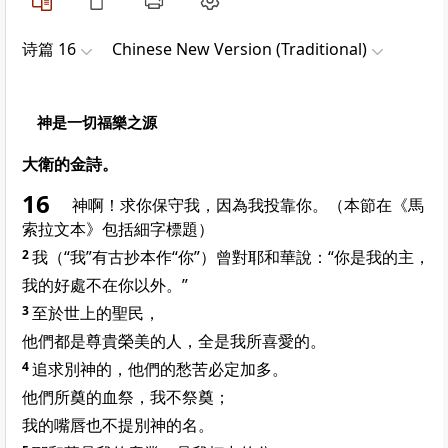
诗篇 16
Chinese New Version (Traditional)
神是一切福樂之源
大衛的金詩。
16
神啊！求你保守我，因為我投靠你。（本節在《馬
索拉文本》包括細字標題）
2
我（“我”有古抄本作“你”）曾對耶和華說：“你是我的主，
我的好處不在你以外。”
3
至於世上的聖民，
他們都是尊貴榮美的人，全是我所喜愛的。
4
追求別神的，他們的愁苦必定加多。
他們所奠的血祭，我不祭奠；
我的嘴唇也不提別神的名。