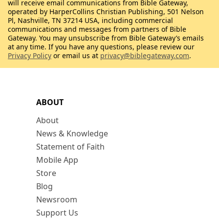
will receive email communications from Bible Gateway,
operated by HarperCollins Christian Publishing, 501 Nelson
Pl, Nashville, TN 37214 USA, including commercial
communications and messages from partners of Bible
Gateway. You may unsubscribe from Bible Gateway’s emails
at any time. If you have any questions, please review our
Privacy Policy
or email us at
privacy@biblegateway.com
.
ABOUT
About
News & Knowledge
Statement of Faith
Mobile App
Store
Blog
Newsroom
Support Us