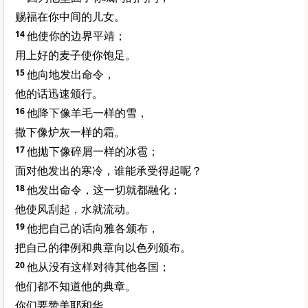
赐福在你中间的儿女。
14
他使你的边界平靖；
用上好的麦子使你饱足。
15
他向地发出命令，
他的话迅速颁行。
16
他降下像羊毛一样的雪，
撒下像炉灰一样的霜。
17
他拋下像碎屑一样的冰雹；
面对他发出的寒冷，谁能承受得起呢？
18
他发出命令，这一切就都融化；
他使风刮起，水就流动。
19
他把自己的话向雅各颁布，
把自己的律例和典章向以色列颁布。
20
他从没有这样对待其他各国；
他们都不知道他的典章。
你们要赞美耶和华。