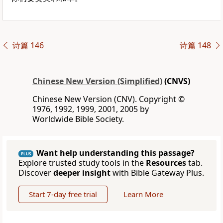
诗篇 146
诗篇 148
Chinese New Version (Simplified)
(CNVS)
Chinese New Version (CNV). Copyright ©
1976, 1992, 1999, 2001, 2005 by
Worldwide Bible Society.
Want help understanding this passage?
PLUS
Explore trusted study tools in the
Resources
tab.
Discover
deeper insight
with Bible Gateway Plus.
Start 7-day free trial
Learn More