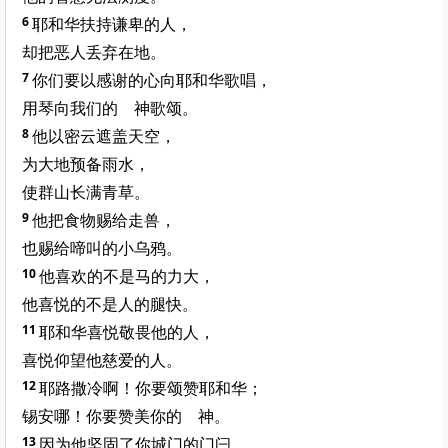
6
耶和华扶持谦卑的人，
却把恶人丢弃在地。
7
你们要以感谢的心向耶和华歌唱，
用琴向我们的 神歌颂。
8
他以密云遮盖天空，
为大地预备雨水，
使群山长满青草。
9
他把食物赐给走兽，
也赐给啼叫的小乌鸦。
10
他喜欢的不是马的力大，
他喜悦的不是人的腿快。
11
耶和华喜悦敬畏他的人，
喜悦仰望他慈爱的人。
12
耶路撒冷啊！你要颂赞耶和华；
锡安哪！你要赞美你的 神。
13
因为他坚固了你城门的门闩，