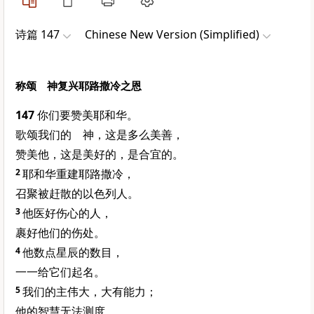
诗篇 147
Chinese New Version (Simplified)
称颂 神复兴耶路撒冷之恩
147
你们要赞美耶和华。
歌颂我们的 神，这是多么美善，
赞美他，这是美好的，是合宜的。
2
耶和华重建耶路撒冷，
召聚被赶散的以色列人。
3
他医好伤心的人，
裹好他们的伤处。
4
他数点星辰的数目，
一一给它们起名。
5
我们的主伟大，大有能力；
他的智慧无法测度。