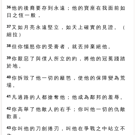
36
他 的 後 裔 要 存 到 永 遠 ； 他 的 寶 座 在 我 面 前 如
日 之 恆 一 般 ，
37
又 如 月 亮 永 遠 堅 立 ， 如 天 上 確 實 的 見 證 。 （
細 拉 ）
38
但 你 惱 怒 你 的 受 膏 者 ， 就 丟 掉 棄 絕 他 。
39
你 厭 惡 了 與 僕 人 所 立 的 約 ， 將 他 的 冠 冕 踐 踏
於 地 。
40
你 拆 毀 了 他 一 切 的 籬 笆 ， 使 他 的 保 障 變 為 荒
場 。
41
凡 過 路 的 人 都 搶 奪 他 ； 他 成 為 鄰 邦 的 羞 辱 。
42
你 高 舉 了 他 敵 人 的 右 手 ； 你 叫 他 一 切 的 仇 敵
歡 喜 。
43
你 叫 他 的 刀 劍 捲 刃 ， 叫 他 在 爭 戰 之 中 站 立 不