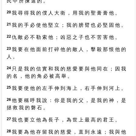
民 中 所 揀 選 的 。
20
我 尋 得 我 的 僕 人 大 衛 ， 用 我 的 聖 膏 膏 他 。
21
我 的 手 必 使 他 堅 立 ； 我 的 膀 臂 也 必 堅 固 他 。
22
仇 敵 必 不 勒 索 他 ； 凶 惡 之 子 也 不 苦 害 他 。
23
我 要 在 他 面 前 打 碎 他 的 敵 人 ， 擊 殺 那 恨 他 的
人 。
24
只 是 我 的 信 實 和 我 的 慈 愛 要 與 他 同 在 ； 因 我
的 名 ， 他 的 角 必 被 高 舉 。
25
我 要 使 他 的 左 手 伸 到 海 上 ， 右 手 伸 到 河 上 。
26
他 要 稱 呼 我 說 ： 你 是 我 的 父 ， 是 我 的 神 ， 是
拯 救 我 的 磐 石 。
27
我 也 要 立 他 為 長 子 ， 為 世 上 最 高 的 君 王 。
28
我 要 為 他 存 留 我 的 慈 愛 ， 直 到 永 遠 ； 我 與 他