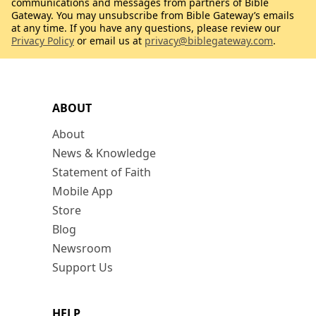
communications and messages from partners of Bible
Gateway. You may unsubscribe from Bible Gateway’s emails
at any time. If you have any questions, please review our
Privacy Policy
or email us at
privacy@biblegateway.com
.
ABOUT
About
News & Knowledge
Statement of Faith
Mobile App
Store
Blog
Newsroom
Support Us
HELP