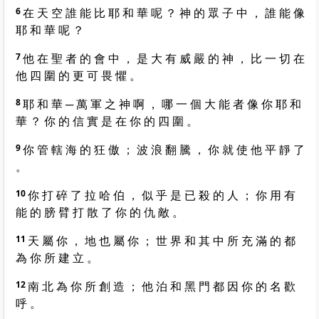
6
在 天 空 誰 能 比 耶 和 華 呢 ？ 神 的 眾 子 中 ， 誰 能 像
耶 和 華 呢 ？
7
他 在 聖 者 的 會 中 ， 是 大 有 威 嚴 的 神 ， 比 一 切 在
他 四 圍 的 更 可 畏 懼 。
8
耶 和 華 ─ 萬 軍 之 神 啊 ， 哪 一 個 大 能 者 像 你 耶 和
華 ？ 你 的 信 實 是 在 你 的 四 圍 。
9
你 管 轄 海 的 狂 傲 ； 波 浪 翻 騰 ， 你 就 使 他 平 靜 了
。
10
你 打 碎 了 拉 哈 伯 ， 似 乎 是 已 殺 的 人 ； 你 用 有
能 的 膀 臂 打 散 了 你 的 仇 敵 。
11
天 屬 你 ， 地 也 屬 你 ； 世 界 和 其 中 所 充 滿 的 都
為 你 所 建 立 。
12
南 北 為 你 所 創 造 ； 他 泊 和 黑 門 都 因 你 的 名 歡
呼 。