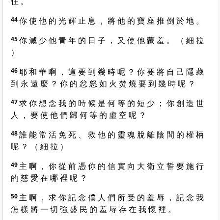
住 。
44
你 使 他 的 光 輝 止 息 ， 將 他 的 寶 座 推 倒 於 地 。
45
你 減 少 他 青 年 的 日 子 ， 又 使 他 蒙 羞 。 （ 細 拉
）
46
耶 和 華 啊 ， 這 要 到 幾 時 呢 ？ 你 要 將 自 己 隱 藏
到 永 遠 麼 ？ 你 的 忿 怒 如 火 焚 燒 要 到 幾 時 呢 ？
47
求 你 想 念 我 的 時 候 是 何 等 的 短 少 ； 你 創 造 世
人 ， 要 使 他 們 歸 何 等 的 虛 空 呢 ？
48
誰 能 常 活 免 死 、 救 他 的 靈 魂 脫 離 陰 間 的 權 柄
呢 ？ （ 細 拉 ）
49
主 啊 ， 你 從 前 憑 你 的 信 實 向 大 衛 立 誓 要 施 行
的 慈 愛 在 哪 裡 呢 ？
50
主 啊 ， 求 你 記 念 僕 人 們 所 受 的 羞 辱 ， 記 念 我
怎 樣 將 一 切 強 盛 民 的 羞 辱 存 在 我 懷 裡 。