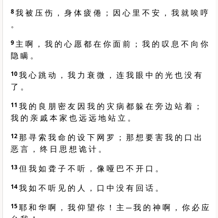
8
我 被 压 伤 ， 身 体 疲 倦 ； 因 心 里 不 安 ， 我 就 唉 哼
。
9
主 啊 ， 我 的 心 愿 都 在 你 面 前 ； 我 的 叹 息 不 向 你
隐 瞒 。
10
我 心 跳 动 ， 我 力 衰 微 ， 连 我 眼 中 的 光 也 没 有
了 。
11
我 的 良 朋 密 友 因 我 的 灾 病 都 躲 在 旁 边 站 着 ；
我 的 亲 戚 本 家 也 远 远 地 站 立 。
12
那 寻 索 我 命 的 设 下 网 罗 ； 那 想 要 害 我 的 口 出
恶 言 ， 终 日 思 想 诡 计 。
13
但 我 如 聋 子 不 听 ， 像 哑 巴 不 开 口 。
14
我 如 不 听 见 的 人 ， 口 中 没 有 回 话 。
15
耶 和 华 啊 ， 我 仰 望 你 ！ 主 ─ 我 的 神 啊 ， 你 必 应