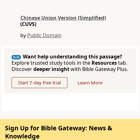
Chinese Union Version (Simplified)
(CUVS)
by
Public Domain
Want help understanding this passage?
PLUS
Explore trusted study tools in the
Resources
tab.
Discover
deeper insight
with Bible Gateway Plus.
Start 7-day free trial
Learn More
Sign Up for Bible Gateway: News &
Knowledge