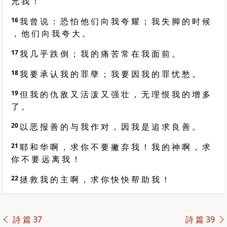
允 我 ！
16
我 曾 说 ： 恐 怕 他 们 向 我 夸 耀 ； 我 失 脚 的 时 候
， 他 们 向 我 夸 大 。
17
我 几 乎 跌 倒 ； 我 的 痛 苦 常 在 我 面 前 。
18
我 要 承 认 我 的 罪 孽 ； 我 要 因 我 的 罪 忧 愁 。
19
但 我 的 仇 敌 又 活 泼 又 强 壮 ， 无 理 恨 我 的 增 多
了 。
20
以 恶 报 善 的 与 我 作 对 ， 因 我 是 追 求 良 善 。
21
耶 和 华 啊 ， 求 你 不 要 撇 弃 我 ！ 我 的 神 啊 ， 求
你 不 要 远 离 我 ！
22
拯 救 我 的 主 啊 ， 求 你 快 快 帮 助 我 ！
詩 篇 37
詩 篇 39