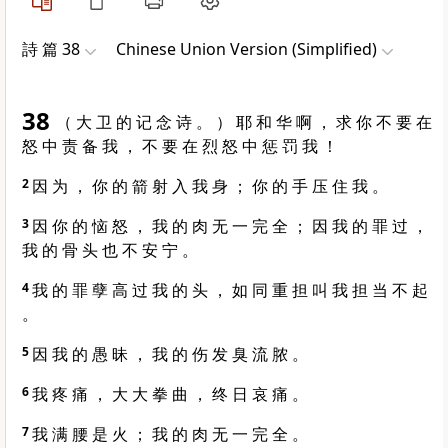
詩 篇 38
Chinese Union Version (Simplified)
38
（ 大 卫 的 记 念 诗 。 ） 耶 和 华 啊 ， 求 你 不 要 在
怒 中 责 备 我 ， 不 要 在 烈 怒 中 惩 罚 我 ！
2
因 为 ， 你 的 箭 射 入 我 身 ； 你 的 手 压 住 我 。
3
因 你 的 恼 怒 ， 我 的 肉 无 一 完 全 ； 因 我 的 罪 过 ，
我 的 骨 头 也 不 安 宁 。
4
我 的 罪 孽 高 过 我 的 头 ， 如 同 重 担 叫 我 担 当 不 起
。
5
因 我 的 愚 昧 ， 我 的 伤 发 臭 流 脓 。
6
我 疼 痛 ， 大 大 拳 曲 ， 终 日 哀 痛 。
7
我 满 腰 是 火 ； 我 的 肉 无 一 完 全 。