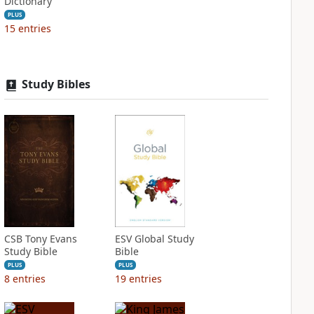
Dictionary
PLUS
15
entries
Study Bibles
CSB Tony Evans
ESV Global Study
Study Bible
Bible
PLUS
PLUS
8
entries
19
entries