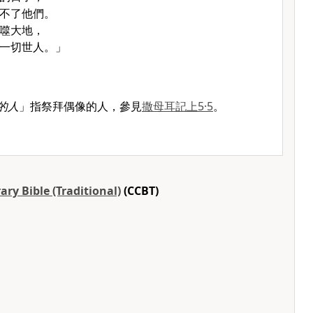
不了他們。
噬大地，
一切世人。」
的人
」指祭拜偶像的人，參見
撒母耳記上5·5
。
ry Bible (Traditional)
(CCBT)