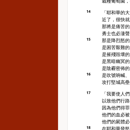
栽種葡萄園，
14
「耶和華的大
近了，很快就
那將是痛苦的
勇士也必淒聲
15
那是降烈怒的
是困苦艱難的
是摧殘毀壞的
是黑暗幽冥的
是陰霾密佈的
16
是吹號呐喊、
攻打堅城高壘
17
「我要使人們
以致他們行路
因為他們得罪
他們的血必被
他們的屍體必
18
在耶和華發怒