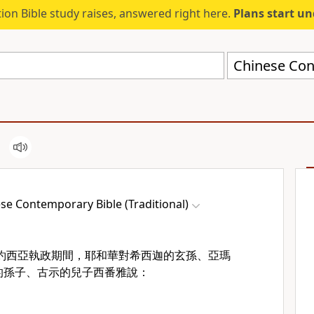
ion Bible study raises, answered right here.
Plans start u
se Contemporary Bible (Traditional)
約西亞執政期間，耶和華對希西迦的玄孫、亞瑪
的孫子、古示的兒子西番雅說：