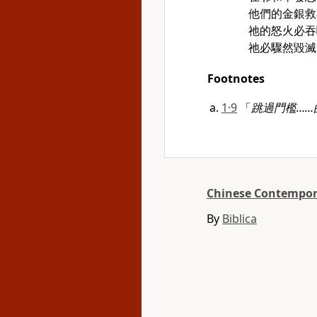
他們的金銀救
祂的怒火必吞
祂必驟然毀滅
Footnotes
1·9
「
跳過門檻……
Chinese Contempora
By
Biblica