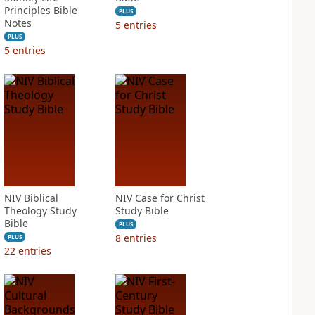
Principles Bible
PLUS
Notes
5
entries
PLUS
5
entries
NIV Biblical
NIV Case for Christ
Theology Study
Study Bible
Bible
PLUS
8
entries
PLUS
22
entries