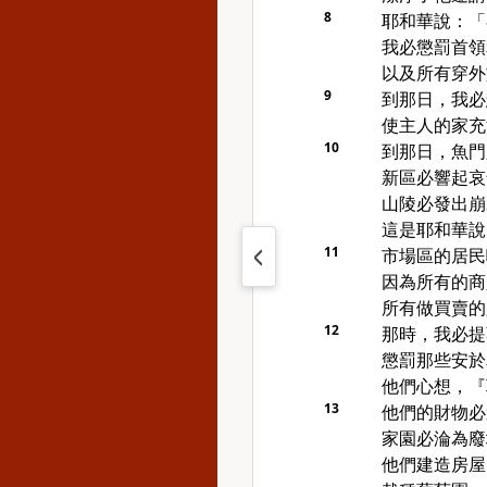
8
耶和華說：「
我必懲罰首領
以及所有穿外
9
到那日，我必
使主人的家充
10
到那日，魚門
新區必響起哀
山陵必發出崩
這是耶和華說
11
市場區的居民
因為所有的商
所有做買賣的
12
那時，我必提
懲罰那些安於
他們心想，『
13
他們的財物必
家園必淪為廢
他們建造房屋