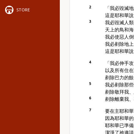
2
「我必毀滅地
STORE
這是耶和華說
3
我必毀滅人類
天上的鳥和海
我必使惡人倒
我必剷除地上
這是耶和華說
4
「我必伸手攻
以及所有住在
剷除巴力的餘
5
我必剷除那些
剷除敬拜我、
6
剷除離棄我、
7
要在主耶和華
因為耶和華的
耶和華已準備
潔淨了祂邀請