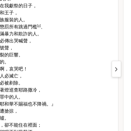
在我獻祭的日子，
和王子，
族服裝的人。
懲罰所有跳過門檻
[
a
]
、
滿暴力和欺詐的人。
必傳出哭喊聲，
號聲，
裂的巨響。
的。
啊，哀哭吧！
人必滅亡，
必被剷除。
著燈巡查耶路撒冷，
罪中的人。
耶和華不賜福也不降禍。』
遭搶掠，
墟。
，卻不能住在裡面；