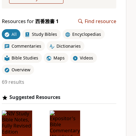
Resources for
西番雅書 1
Find resource
All
Study Bibles
Encyclopedias
Commentaries
Dictionaries
Bible Studies
Maps
Videos
Overview
69 results
Suggested Resources