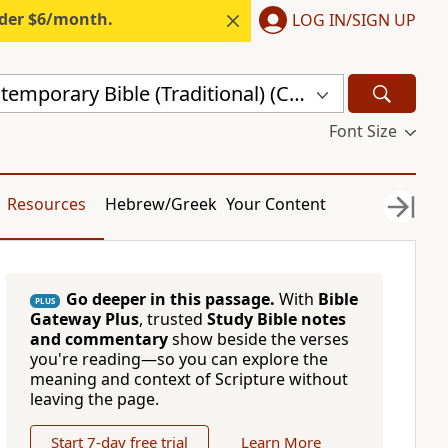
nder $6/month.
LOG IN/SIGN UP
Chinese Contemporary Bible (Traditional) (CCBT)
Font Size
Resources
Hebrew/Greek
Your Content
Go deeper in this passage.
With
Bible
PLUS
Gateway Plus
, trusted
Study Bible notes
and commentary
show beside the verses
you're reading—so you can explore the
meaning and context of Scripture without
leaving the page.
Start 7-day free trial
Learn More