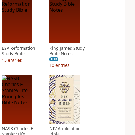
ESV Reformation
King James Study
Study Bible
Bible Notes
15
entries
PLUS
10
entries
NASB Charles F.
NIV Application
Stanley Life
Bible