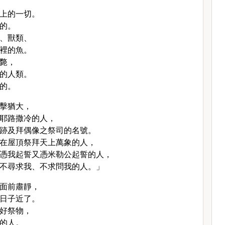
上的一切。
的。
、獸類、
裡的魚。
斃，
的人類。
的。
擊猶大，
耶路撒冷的人，
跡及拜偶像之祭司的名號。
在屋頂祭拜天上萬象的人，
憑我起誓又憑米勒公起誓的人，
不尋求我、不求問我的人。」
面前肅靜，
日子近了。
好祭物，
的人。