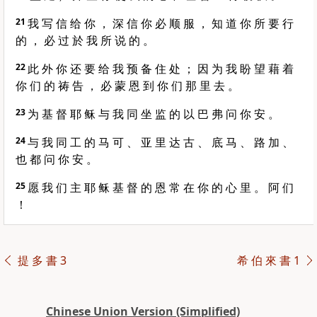
21
我 写 信 给 你 ， 深 信 你 必 顺 服 ， 知 道 你 所 要 行
的 ， 必 过 於 我 所 说 的 。
22
此 外 你 还 要 给 我 预 备 住 处 ； 因 为 我 盼 望 藉 着
你 们 的 祷 告 ， 必 蒙 恩 到 你 们 那 里 去 。
23
为 基 督 耶 稣 与 我 同 坐 监 的 以 巴 弗 问 你 安 。
24
与 我 同 工 的 马 可 、 亚 里 达 古 、 底 马 、 路 加 、
也 都 问 你 安 。
25
愿 我 们 主 耶 稣 基 督 的 恩 常 在 你 的 心 里 。 阿 们
！
提 多 書 3
希 伯 來 書 1
Chinese Union Version (Simplified)