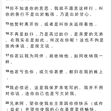
14
但 不 知 道 你 的 意 思 ， 我 就 不 愿 意 这 样 行 ， 叫
你 的 善 行 不 是 出 於 勉 强 ， 乃 是 出 於 甘 心 。
15
他 暂 时 离 开 你 ， 或 者 是 叫 你 永 远 得 着 他 ，
16
不 再 是 奴 仆 ， 乃 是 高 过 奴 仆 ， 是 亲 爱 的 兄 弟
。 在 我 实 在 是 如 此 ， 何 况 在 你 呢 ！ 这 也 不 拘 是
按 肉 体 说 ， 是 按 主 说 ，
17
你 若 以 我 为 同 伴 ， 就 收 纳 他 ， 如 同 收 纳 我 一
样 。
18
他 若 亏 负 你 ， 或 欠 你 甚 麽 ， 都 归 在 我 的 账 上
，
19
我 必 偿 还 。 这 是 我 保 罗 亲 笔 写 的 。 我 并 不 用
对 你 说 ， 连 你 自 己 也 是 亏 欠 於 我 。
20
兄 弟 阿 ， 望 你 使 我 在 主 里 因 你 得 快 乐 （ 或 作
： 益 处 ） 并 望 你 使 我 的 心 在 基 督 里 得 畅 快 。