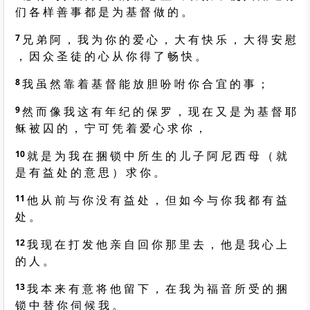
们 各 样 善 事 都 是 为 基 督 做 的 。
7
兄 弟 阿 ， 我 为 你 的 爱 心 ， 大 有 快 乐 ， 大 得 安 慰
， 因 众 圣 徒 的 心 从 你 得 了 畅 快 。
8
我 虽 然 靠 着 基 督 能 放 胆 吩 咐 你 合 宜 的 事 ；
9
然 而 像 我 这 有 年 纪 的 保 罗 ， 现 在 又 是 为 基 督 耶
稣 被 囚 的 ， 宁 可 凭 着 爱 心 求 你 ，
10
就 是 为 我 在 捆 锁 中 所 生 的 儿 子 阿 尼 西 母 （ 就
是 有 益 处 的 意 思 ） 求 你 。
11
他 从 前 与 你 没 有 益 处 ， 但 如 今 与 你 我 都 有 益
处 。
12
我 现 在 打 发 他 亲 自 回 你 那 里 去 ， 他 是 我 心 上
的 人 。
13
我 本 来 有 意 将 他 留 下 ， 在 我 为 福 音 所 受 的 捆
锁 中 替 你 伺 候 我 。