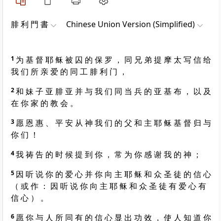
腓 利 門 書
Chinese Union Version (Simplified)
1
为 基 督 耶 稣 被 囚 的 保 罗 ， 同 兄 弟 提 摩 太 写 信 给
我 们 所 亲 爱 的 同 工 腓 利 门 ，
2
和 妹 子 亚 腓 亚 并 与 我 们 同 当 兵 的 亚 基 布 ， 以 及
在 你 家 的 教 会 。
3
愿 恩 惠 、 平 安 从 神 我 们 的 父 和 主 耶 稣 基 督 归 与
你 们 ！
4
我 祷 告 的 时 候 提 到 你 ， 常 为 你 感 谢 我 的 神 ；
5
因 听 说 你 的 爱 心 并 你 向 主 耶 稣 和 众 圣 徒 的 信 心
（ 或 作 ： 因 听 说 你 向 主 耶 稣 和 众 圣 徒 有 爱 心 有
信 心 ） 。
6
愿 你 与 人 所 同 有 的 信 心 显 出 功 效 ， 使 人 知 道 你