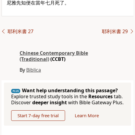
尼雅先知便在當年七月死了。
耶利米書 27
耶利米書 29
Chinese Contemporary Bible
(Traditional)
(CCBT)
By
Biblica
Want help understanding this passage?
PLUS
Explore trusted study tools in the
Resources
tab.
Discover
deeper insight
with Bible Gateway Plus.
Start 7-day free trial
Learn More