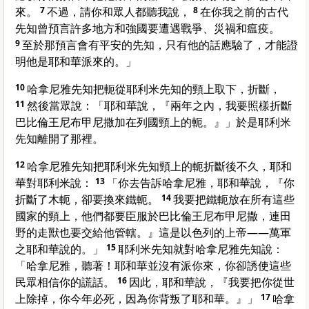
來。
7
不過，請你和眾人都聽我說，
8
在你我之前的古代
先知曾預言許多地方和強國要遭遇戰爭、災禍和瘟疫。
9
至於那預言會有平安的先知，只有他的話應驗了，才能證
明他是耶和華派來的。」
10
哈拿尼雅先知把軛從耶利米先知的頸上取下，折斷，
11
然後當眾說：「耶和華說，『兩年之內，我要照樣折斷
巴比倫王尼布甲尼撒加在列國頸上的軛。』」於是耶利米
先知離開了那裡。
12
哈拿尼雅先知把耶利米先知頸上的軛折斷後不久，耶和
華對耶利米說：
13
「你去告訴哈拿尼雅，耶和華說，『你
折斷了木軛，卻要換來鐵軛。
14
我要把鐵軛放在所有這些
國家的頸上，他們都要臣服於巴比倫王尼布甲尼撒，連田
野的走獸也要交給他管轄。』這是以色列的上帝——萬軍
之耶和華說的。」
15
耶利米先知就對哈拿尼雅先知說：
「哈拿尼雅，聽著！耶和華並沒有派你來，你卻誘使這些
民眾相信你的謊話。
16
因此，耶和華說，『我要把你從世
上除掉，你今年必死，因為你背叛了耶和華。』」
17
哈拿