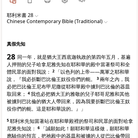
耶利米書 28
Chinese Contemporary Bible (Traditional)
真假先知
28
同一年，就是猶大王西底迦執政的第四年五月，基遍
人押朔的兒子哈拿尼雅先知在耶和華的殿中當著祭司和全
體民眾的面對我說：
2
「以色列的上帝——萬軍之耶和華
說，『我必折斷巴比倫王奴役你們的軛。
3
兩年之內，我
必把巴比倫王尼布甲尼撒從耶和華殿中擄到巴比倫的器皿
取回來；
4
我也必把猶大王約雅敬的兒子耶哥尼雅和其他
被擄到巴比倫的猶大人帶回來，因為我要折斷巴比倫王奴
役你們的軛。這是耶和華說的。』」
5
耶利米先知當著站在耶和華殿裡的祭司和民眾的面對哈拿
尼雅先知說：
6
「誠願如此！願耶和華這樣做，願耶和華
應驗你的預言，把祂殿中的器皿和被擄的人從巴比倫帶回