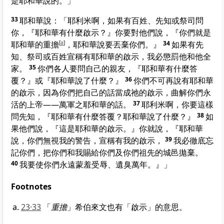
是耶和華說的。」
33
耶和華說：「耶利米啊，如果有百姓、先知或祭司問
你，『耶和華有什麼啟示？』你要對他們說，『你們就是
耶和華的重擔
[
a
]
，耶和華說要丟棄你們。』
34
如果有先
知、祭司或百姓宣稱有耶和華的啟示，我必懲罰他和他全
家。
35
你們各人要問自己的親友，『耶和華有什麼答
覆？』或『耶和華說了什麼？』
36
你們不可再說有耶和華
的啟示，因為你們把自己的話當成祂的啟示，曲解你們永
活的上帝——萬軍之耶和華的話。
37
耶利米啊，你要這樣
問先知，『耶和華有什麼答覆？耶和華說了什麼？』
38
如
果他們說，『這是耶和華的啟示。』你就說，『耶和華
說，你們無視我的警告，宣稱有我的啟示，
39
我必徹底忘
記你們，把你們和我賜給你們及你們祖先的城邑拋棄。
40
我要使你們永遠蒙羞受辱、遺臭萬年。』」
Footnotes
23·33
「
重擔
」希伯來文也有「啟示」的意思。