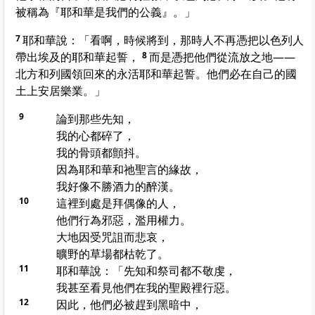
被稱為『耶和華是我們的公義』。」
7
耶和華說：「看啊，時候將到，那時人不再憑把以色列人
帶出埃及的耶和華起誓，
8
而是憑把他們從流放之地——
北方和列國領回來的永活耶和華起誓。他們必在自己的國
土上安居樂業。」
9
論到那些先知，
我的心都碎了，
我的骨頭都顫抖。
因為耶和華和祂聖言的緣故，
我好像不勝酒力的醉漢。
10
這裡到處是拜偶像的人，
他們行為邪惡，濫用權力。
大地因受咒詛而悲哀，
曠野的草場都枯乾了。
11
耶和華說：「先知和祭司都不敬虔，
我甚至看見他們在我的聖殿裡行惡。
12
因此，他們必被趕到黑暗中，