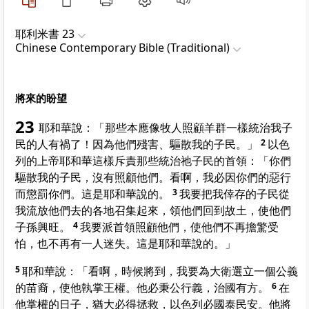
耶利米書 23
Chinese Contemporary Bible (Traditional)
將來的盼望
23
耶和華說：「那些本應像牧人照顧羊群一樣統治我子
民的人有禍了！因為他們殘害、驅散我的子民。」
2
以色
列的上帝耶和華這樣斥責那些統治祂子民的首領：「你們
驅散我的子民，沒有照顧他們。看啊，我必因你們的惡行
而懲罰你們。這是耶和華說的。
3
我要把我倖存的子民從
我流放他們去的各地召集起來，領他們回到故土，使他們
子孫興旺。
4
我要派首領照顧他們，使他們不再擔驚受
怕，也不再有一人迷失。這是耶和華說的。」
5
耶和華說：「看啊，時候將到，我要為大衛選立一個公義
的苗裔，使他執掌王權。他必秉公行義，治國有方。
6
在
他掌權的日子，猶大必得拯救，以色列必國泰民安。他將