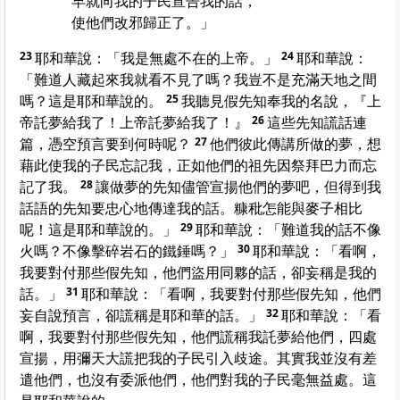
早就向我的子民宣告我的話，
使他們改邪歸正了。」
23
耶和華說：「我是無處不在的上帝。」
24
耶和華說：
「難道人藏起來我就看不見了嗎？我豈不是充滿天地之間
嗎？這是耶和華說的。
25
我聽見假先知奉我的名說，『上
帝託夢給我了！上帝託夢給我了！』
26
這些先知謊話連
篇，憑空預言要到何時呢？
27
他們彼此傳講所做的夢，想
藉此使我的子民忘記我，正如他們的祖先因祭拜巴力而忘
記了我。
28
讓做夢的先知儘管宣揚他們的夢吧，但得到我
話語的先知要忠心地傳達我的話。糠秕怎能與麥子相比
呢！這是耶和華說的。」
29
耶和華說：「難道我的話不像
火嗎？不像擊碎岩石的鐵錘嗎？」
30
耶和華說：「看啊，
我要對付那些假先知，他們盜用同夥的話，卻妄稱是我的
話。」
31
耶和華說：「看啊，我要對付那些假先知，他們
妄自說預言，卻謊稱是耶和華的話。」
32
耶和華說：「看
啊，我要對付那些假先知，他們謊稱我託夢給他們，四處
宣揚，用彌天大謊把我的子民引入歧途。其實我並沒有差
遣他們，也沒有委派他們，他們對我的子民毫無益處。這