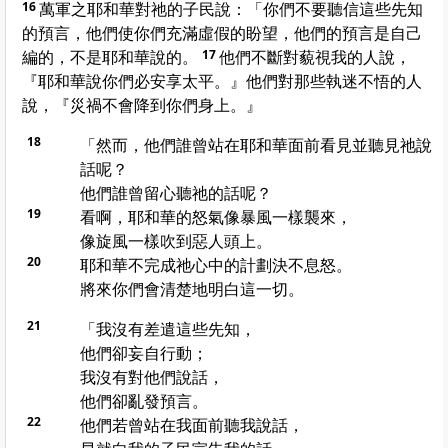
16
萬軍之耶和華對祂的子民說：「你們不要聽信這些先知
的預言，他們使你們充滿虛假的盼望，他們的預言是自己
編的，不是耶和華說的。
17
他們不斷對藐視我的人說，
『耶和華說你們必安享太平。』他們對那些執迷不悟的人
說，『災禍不會降到你們身上。』
18
「然而，他們誰曾站在耶和華面前看見並聽見祂說
話呢？
他們誰曾留心聽祂的話呢？
19
看啊，耶和華的怒氣像暴風一樣襲來，
像旋風一樣吹到惡人頭上。
20
耶和華不完成祂心中的計劃決不息怒。
將來你們會清楚地明白這一切。
21
「我沒有差遣這些先知，
他們卻妄自行動；
我沒有對他們說話，
他們卻亂發預言。
22
他們若曾站在我面前聽我說話，