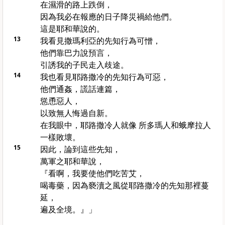
在濕滑的路上跌倒，
因為我必在報應的日子降災禍給他們。
這是耶和華說的。
13
我看見撒瑪利亞的先知行為可憎，
他們靠巴力說預言，
引誘我的子民走入歧途。
14
我也看見耶路撒冷的先知行為可惡，
他們通姦，謊話連篇，
慫恿惡人，
以致無人悔過自新。
在我眼中，耶路撒冷人就像 所多瑪人和蛾摩拉人
一樣敗壞。
15
因此，論到這些先知，
萬軍之耶和華說，
『看啊，我要使他們吃苦艾，
喝毒藥，因為褻瀆之風從耶路撒冷的先知那裡蔓
延，
遍及全境。』」