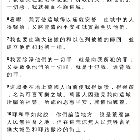
一 切 惡 ， 我 就 掩 面 不 顧 這 城 。
6
看 哪 ， 我 要 使 這 城 得 以 痊 愈 安 舒 ， 使 城 中 的 人
得 醫 治 ， 又 將 豐 盛 的 平 安 和 誠 實 顯 明 與 他 們 。
7
我 也 要 使 猶 大 被 擄 的 和 以 色 列 被 擄 的 歸 回 ， 並
建 立 他 們 和 起 初 一 樣 。
8
我 要 除 淨 他 們 的 一 切 罪 ， 就 是 向 我 所 犯 的 罪 ；
又 要 赦 免 他 們 的 一 切 罪 ， 就 是 干 犯 我 、 違 背 我
的 罪 。
9
這 城 要 在 地 上 萬 國 人 面 前 使 我 得 頌 讚 ， 得 榮 耀
， 名 為 可 喜 可 樂 之 城 。 萬 國 人 因 聽 見 我 向 這 城
所 賜 的 福 樂 、 所 施 的 恩 惠 平 安 ， 就 懼 怕 戰 兢 。
10
耶 和 華 如 此 說 ： 你 們 論 這 地 方 ， 說 是 荒 廢 無
人 民 無 牲 畜 之 地 ， 但 在 這 荒 涼 無 人 民 無 牲 畜 的
猶 大 城 邑 和 耶 路 撒 冷 的 街 上 ，