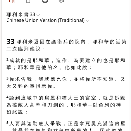
耶 利 米 書 33
Chinese Union Version (Traditional)
33
耶 利 米 還 囚 在 護 衛 兵 的 院 內 ， 耶 和 華 的 話 第
二 次 臨 到 他 說 ：
2
成 就 的 是 耶 和 華 ， 造 作 、 為 要 建 立 的 也 是 耶 和
華 ； 耶 和 華 是 他 的 名 。 他 如 此 說 ：
3
你 求 告 我 ， 我 就 應 允 你 ， 並 將 你 所 不 知 道 、 又
大 又 難 的 事 指 示 你 。
4
論 到 這 城 中 的 房 屋 和 猶 大 王 的 宮 室 ， 就 是 拆 毀
為 擋 敵 人 高 壘 和 刀 劍 的 ， 耶 和 華 ─ 以 色 列 的 神
如 此 說 ：
5
人 要 與 迦 勒 底 人 爭 戰 ， 正 是 拿 死 屍 充 滿 這 房 屋
， 就 是 我 在 怒 氣 和 忿 怒 中 所 殺 的 人 ， 因 他 們 的