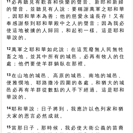
11
必 再 聽 見 有 歡 喜 和 快 樂 的 聲 音 、 新 郎 和 新 婦
的 聲 音 ， 並 聽 見 有 人 說 ： 要 稱 謝 萬 軍 之 耶 和 華
， 因 耶 和 華 本 為 善 ； 他 的 慈 愛 永 遠 長 存 ！ 又 有
奉 感 謝 祭 到 耶 和 華 殿 中 之 人 的 聲 音 ； 因 為 我 必
使 這 地 被 擄 的 人 歸 回 ， 和 起 初 一 樣 。 這 是 耶 和
華 說 的 。
12
萬 軍 之 耶 和 華 如 此 說 ： 在 這 荒 廢 無 人 民 無 牲
畜 之 地 ， 並 其 中 所 有 的 城 邑 ， 必 再 有 牧 人 的 住
處 ； 他 們 要 使 羊 群 躺 臥 在 那 裡 。
13
在 山 地 的 城 邑 、 高 原 的 城 邑 、 南 地 的 城 邑 、
便 雅 憫 地 、 耶 路 撒 冷 四 圍 的 各 處 ， 和 猶 大 的 城
邑 必 再 有 羊 群 從 數 點 的 人 手 下 經 過 。 這 是 耶 和
華 說 的 。
14
耶 和 華 說 ： 日 子 將 到 ， 我 應 許 以 色 列 家 和 猶
大 家 的 恩 言 必 然 成 就 。
15
當 那 日 子 ， 那 時 候 ， 我 必 使 大 衛 公 義 的 苗 裔