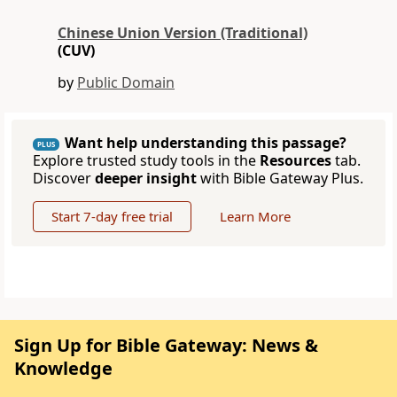
Chinese Union Version (Traditional)
(CUV)
by
Public Domain
Want help understanding this passage?
PLUS
Explore trusted study tools in the
Resources
tab.
Discover
deeper insight
with Bible Gateway Plus.
Start 7-day free trial
Learn More
Sign Up for Bible Gateway: News &
Knowledge