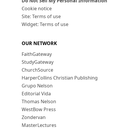
Do Not Sell My Personal Information
Cookie notice
Site: Terms of use
Widget: Terms of use
OUR NETWORK
FaithGateway
StudyGateway
ChurchSource
HarperCollins Christian Publishing
Grupo Nelson
Editorial Vida
Thomas Nelson
WestBow Press
Zondervan
MasterLectures