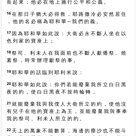
長 起 來 ； 他 必 在 地 上 施 行 公 平 和 公 義 。
16
在 那 日 子 猶 大 必 得 救 ， 耶 路 撒 冷 必 安 然 居 住
， 他 的 名 必 稱 為 耶 和 華 ─ 我 們 的 義 。
17
因 為 耶 和 華 如 此 說 ： 大 衛 必 永 不 斷 人 坐 在 以
色 列 家 的 寶 座 上 ；
18
祭 司 、 利 未 人 在 我 面 前 也 不 斷 人 獻 燔 祭 、 燒
素 祭 ， 時 常 辦 理 獻 祭 的 事 。
19
耶 和 華 的 話 臨 到 耶 利 米 說 ：
20
耶 和 華 如 此 說 ： 你 們 若 能 廢 棄 我 所 立 白 日 黑
夜 的 約 ， 使 白 日 黑 夜 不 按 時 輪 轉 ，
21
就 能 廢 棄 我 與 我 僕 人 大 衛 所 立 的 約 ， 使 他 沒
有 兒 子 在 他 的 寶 座 上 為 王 ， 並 能 廢 棄 我 與 事 奉
我 的 祭 司 、 利 未 人 所 立 的 約 。
22
天 上 的 萬 象 不 能 數 算 ， 海 邊 的 塵 沙 也 不 能 斗