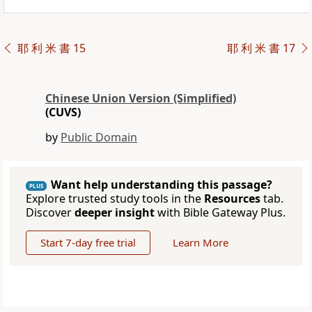
耶 利 米 書 15
耶 利 米 書 17
Chinese Union Version (Simplified)
(CUVS)
by
Public Domain
Want help understanding this passage?
PLUS
Explore trusted study tools in the
Resources
tab.
Discover
deeper insight
with Bible Gateway Plus.
Start 7-day free trial
Learn More